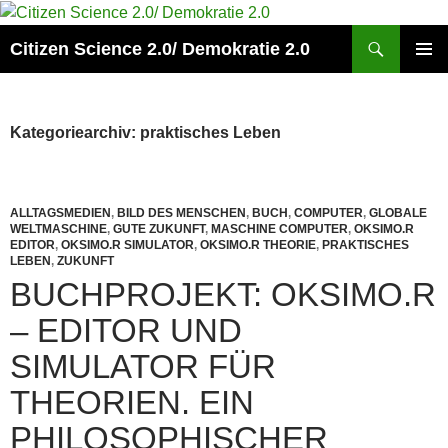
Zum
Inhalt
Suchen
Citizen Science 2.0/ Demokratie 2.0
springen
PRIMÄR
MENÜ
Kategoriearchiv: praktisches Leben
ALLTAGSMEDIEN
,
BILD DES MENSCHEN
,
BUCH
,
COMPUTER
,
GLOBALE
WELTMASCHINE
,
GUTE ZUKUNFT
,
MASCHINE COMPUTER
,
OKSIMO.R
EDITOR
,
OKSIMO.R SIMULATOR
,
OKSIMO.R THEORIE
,
PRAKTISCHES
LEBEN
,
ZUKUNFT
BUCHPROJEKT: OKSIMO.R
– EDITOR UND
SIMULATOR FÜR
THEORIEN. EIN
PHILOSOPHISCHER