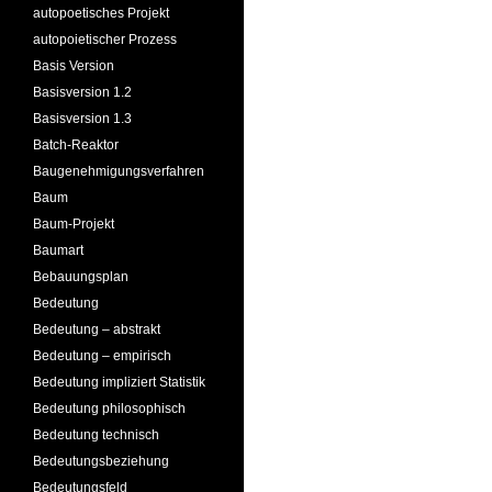
autopoetisches Projekt
autopoietischer Prozess
Basis Version
Basisversion 1.2
Basisversion 1.3
Batch-Reaktor
Baugenehmigungsverfahren
Baum
Baum-Projekt
Baumart
Bebauungsplan
Bedeutung
Bedeutung – abstrakt
Bedeutung – empirisch
Bedeutung impliziert Statistik
Bedeutung philosophisch
Bedeutung technisch
Bedeutungsbeziehung
Bedeutungsfeld