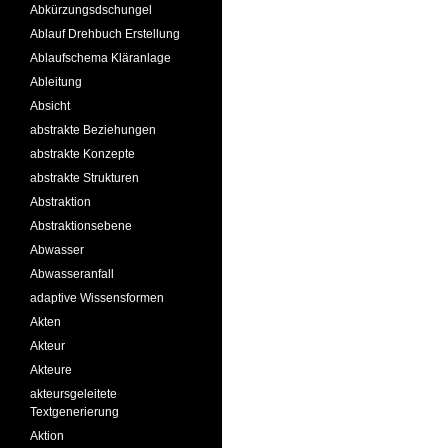
Abkürzungsdschungel
Ablauf Drehbuch Erstellung
Ablaufschema Kläranlage
Ableitung
Absicht
abstrakte Beziehungen
abstrakte Konzepte
abstrakte Strukturen
Abstraktion
Abstraktionsebene
Abwasser
Abwasseranfall
adaptive Wissensformen
Akten
Akteur
Akteure
akteursgeleitete
Textgenerierung
Aktion