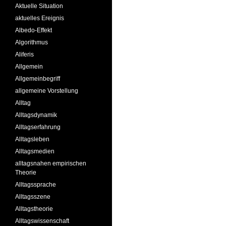
Aktuelle Situation
aktuelles Ereignis
Albedo-Effekt
Algorithmus
Aliferis
Allgemein
Allgemeinbegriff
allgemeine Vorstellung
Alltag
Alltagsdynamik
Alltagserfahrung
Alltagsleben
Alltagsmedien
alltagsnahen empirischen
Theorie
Alltagssprache
Alltagsszene
Alltagstheorie
Alltagswissenschaft