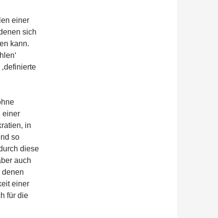
len einer
 denen sich
gen kann.
hlen‘
‚definierte
 ohne
 einer
ratien, in
ind so
 durch diese
aber auch
n denen
eit einer
 für die