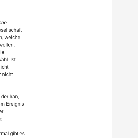
iche
sellschaft
, welche
wollen.
ie
ahl. Ist
icht
 nicht
 der Iran,
em Ereignis
er
le
rmal gibt es