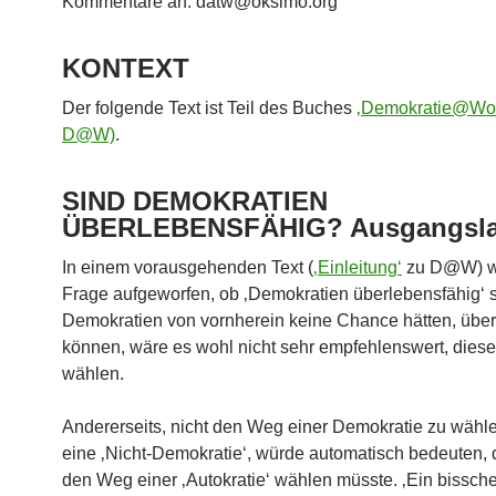
Kommentare an: datw@oksimo.org
KONTEXT
Der folgende Text ist Teil des Buches
‚Demokratie@Wor
D@W)
.
SIND DEMOKRATIEN
ÜBERLEBENSFÄHIG? Ausgangsl
In einem vorausgehenden Text (
‚Einleitung‘
zu D@W) w
Frage aufgeworfen, ob ‚Demokratien überlebensfähig‘
Demokratien von vornherein keine Chance hätten, übe
können, wäre es wohl nicht sehr empfehlenswert, dies
wählen.
Andererseits, nicht den Weg einer Demokratie zu wähle
eine ‚Nicht-Demokratie‘, würde automatisch bedeuten,
den Weg einer ‚Autokratie‘ wählen müsste. ‚Ein bissch