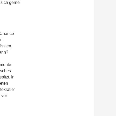
 sich gerne
e Chance
ner
ssten,
kann?
emente
isches
itzt. In
reten
okratie‘
 vor