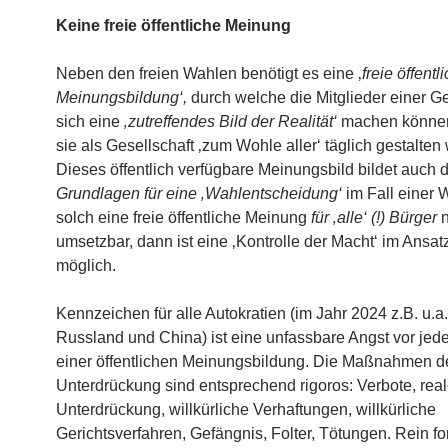
Keine freie öffentliche Meinung
Neben den freien Wahlen benötigt es eine ‚
freie öffentl
Meinungsbildung‘,
durch welche die Mitglieder einer Ge
sich eine
‚zutreffendes Bild der Realität‘
machen können
sie als Gesellschaft ‚zum Wohle aller‘ täglich gestalten 
Dieses öffentlich verfügbare Meinungsbild bildet auch d
Grundlagen für eine ‚Wahlentscheidung‘
im Fall einer W
solch eine freie öffentliche Meinung
für ‚alle‘ (!) Bürger
n
umsetzbar, dann ist eine ‚Kontrolle der Macht‘ im Ansatz
möglich.
Kennzeichen für alle Autokratien (im Jahr 2024 z.B. u.a.
Russland und China) ist eine unfassbare Angst vor jed
einer öffentlichen Meinungsbildung. Die Maßnahmen d
Unterdrückung sind entsprechend rigoros: Verbote, rea
Unterdrückung, willkürliche Verhaftungen, willkürliche
Gerichtsverfahren, Gefängnis, Folter, Tötungen. Rein fo