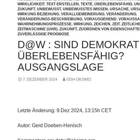
WIRKLICHKEIT
,
TEXT ERSTELLEN
,
TEXTE
,
ÜBERLEBENSFÄHIG
,
UN
ZUKUNFT
,
UNBEWUSST
,
UNBEWUSSTES WISSEN
,
URSACHE
,
URS
WIRKUNG BEZIEHUNG
,
VERALLGEMEINERUNG
,
VERÄNDERUNG
,
VERÄNDERUNGS-BESCHREIBUNG
,
VORAUSGEHEND
,
VORAUSS
WAHRNEHMUNGSPROZESSE
,
WIRKUNG
,
ZEICHEN
,
ZEIT
,
ZEITLICH
ZEITMASCHINE (UHR)
,
ZUKUNFT
,
ZUORDNEN VON EIGENSCHAFT
ZUVERLÄSSIGE PROGNOSE
D@W : SIND DEMOKRAT
ÜBERLEBENSFÄHIG?
AUSGANGSLAGE
7. DEZEMBER 2024
GDH-OKSIMO
Letzte Änderung: 9.Dez 2024, 13:15h CET
Autor: Gerd Doeben-Henisch