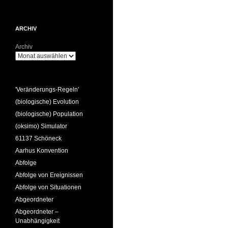
ARCHIV
Archiv
'Veränderungs-Regeln'
(biologische) Evolution
(biologische) Population
(oksimo) Simulator
61137 Schöneck
Aarhus Konvention
Abfolge
Abfolge von Ereignissen
Abfolge von Situationen
Abgeordneter
Abgeordneter –
Unabhängigkeit