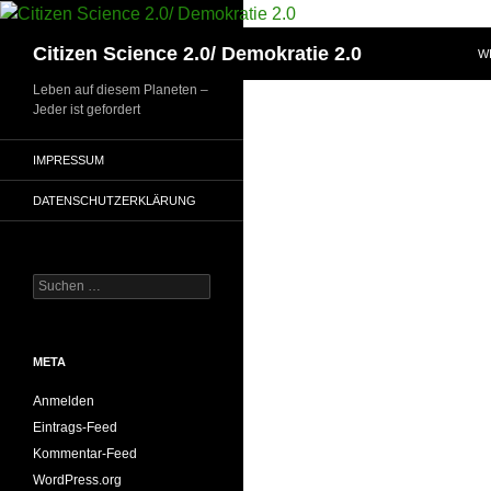
Zum
Inhalt
Suchen
Citizen Science 2.0/ Demokratie 2.0
W
springen
Leben auf diesem Planeten –
Jeder ist gefordert
IMPRESSUM
DATENSCHUTZERKLÄRUNG
Suchen
nach:
META
Anmelden
Eintrags-Feed
Kommentar-Feed
WordPress.org