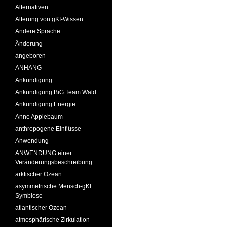
Alternativen
Alterung von gKI-Wissen
Andere Sprache
Änderung
angeboren
ANHANG
Ankündigung
Ankündigung BiG Team Wald
Ankündigung Energie
Anne Applebaum
anthropogene Einflüsse
Anwendung
ANWENDUNG einer
Veränderungsbeschreibung
arktischer Ozean
asymmetrische Mensch-gKI
Symbiose
atlantischer Ozean
atmosphärische Zirkulation