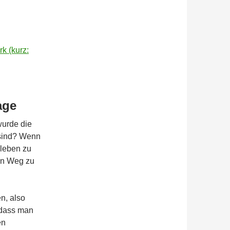
k (kurz:
age
urde die
 sind? Wenn
rleben zu
en Weg zu
n, also
 dass man
en