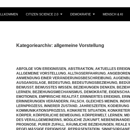
ILLKOMMEN
CITIZEN SCIENCE 2.0
DEMOKRATIE
MENSCH & KI
Kategoriearchiv: allgemeine Vorstellung
ABFOLGE VON EREIGNISSEN
,
ABSTRAKTION
,
AKTUELLES EREIGN
ALLGEMEINE VORSTELLUNG
,
ALLTAGSERFAHRUNG
,
ANGEBORE
ANWENDUNG EINER VERÄNDERUNGSBESCHREIBUNG
,
AUGENBL
AUSGANGSLAGE
,
BEDEUTUNG
,
BEDEUTUNGSBEZIEHUNG
,
BEDÜ
BEWUSST
,
BEWUSSTES WISSEN
,
BEZIEHUNGEN DENKEN
,
BEZIE
LERNEN
,
BEZIEHUNGSMECHANISMUS
,
DEMOKRATIE
,
EIGENSCHA
EMOTIONEN
,
EMPIRISCHE REALITÄT
,
ERINNERTES EREIGNIS
,
ERI
ERINNERUNGEN VERÄNDERN
,
FALSCH
,
GLEICHES MEINEN
,
INDI
LERNPROZESS
,
INNERER ZUSTAND
,
JAHRESZEITEN
,
KODIERUNG 
KOMMUNIKATIONSPROZESS
,
KONKRETE SITUATION
,
KONKRETER
KÖRPER
,
KÖRPERLICHE BEWEGUNG
,
KÖRPERWELT
,
LERNEN
,
ME
DES VERALLGEMEINERNS
,
MÖGLICHE ZUKUNFT
,
NEBENEINANDE
PROGNOSE
,
PURER ZUFALL
,
RÄUMLICHE BEZIEHUNGEN
,
REALE 
REGELMÄSSIGE EREIGNISSE
,
REPRÄSENTATION
,
SINNESORGANE