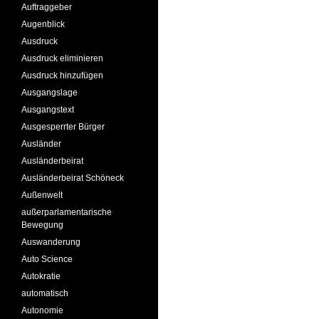
Auftraggeber
Augenblick
Ausdruck
Ausdruck eliminieren
Ausdruck hinzufügen
Ausgangslage
Ausgangstext
Ausgesperrter Bürger
Ausländer
Ausländerbeirat
Ausländerbeirat Schöneck
Außenwelt
außerparlamentarische
Bewegung
Auswanderung
Auto Science
Autokratie
automatisch
Autonomie