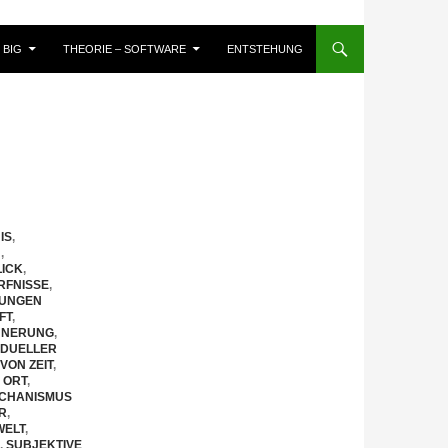
BIG
THEORIE – SOFTWARE
ENTSTEHUNG
IS
,
N
,
ICK
,
RFNISSE
,
HUNGEN
FT
,
NNERUNG
,
VIDUELLER
VON ZEIT
,
 ORT
,
CHANISMUS
R
,
WELT
,
,
SUBJEKTIVE