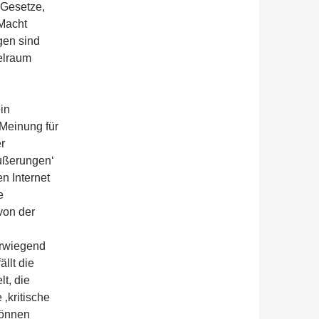
 Gesetze,
 Macht
ngen sind
ielraum
in
Meinung für
er
äußerungen‘
n Internet
e
 von der
erwiegend
ällt die
lt, die
‚kritische
können