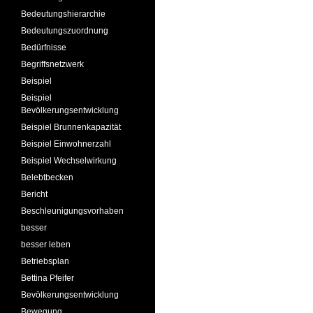
Bedeutungshierarchie
Bedeutungszuordnung
Bedürfnisse
Begriffsnetzwerk
Beispiel
Beispiel
Bevölkerungsentwicklung
Beispiel Brunnenkapazität
Beispiel Einwohnerzahl
Beispiel Wechselwirkung
Belebtbecken
Bericht
Beschleunigungsvorhaben
besser
besser leben
Betriebsplan
Bettina Pfeifer
Bevölkerungsentwicklung
Bewegung