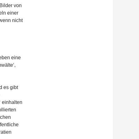
Bilder von
eln einer
wenn nicht
leben eine
wälte‘,
d es gibt
e
‘ einhalten
llierten
ichen
fentliche
ratien