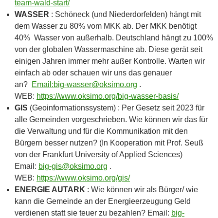
team-wald-start/
WASSER
: Schöneck (und Niederdorfelden) hängt mit
dem Wasser zu 80% vom MKK ab. Der MKK benötigt
40% Wasser von außerhalb. Deutschland hängt zu 100%
von der globalen Wassermaschine ab. Diese gerät seit
einigen Jahren immer mehr außer Kontrolle. Warten wir
einfach ab oder schauen wir uns das genauer
an?
Email:big-wasser@oksimo.org
.
WEB:
https://www.oksimo.org/big-wasser-basis/
GIS
(Geoinformationssystem) : Per Gesetz seit 2023 für
alle Gemeinden vorgeschrieben. Wie können wir das für
die Verwaltung und für die Kommunikation mit den
Bürgern besser nutzen? (In Kooperation mit Prof. Seuß
von der Frankfurt University of Applied Sciences)
Email:
big-gis@oksimo.org
.
WEB:
https://www.oksimo.org/gis/
ENERGIE AUTARK
: Wie können wir als Bürger/ wie
kann die Gemeinde an der Energieerzeugung Geld
verdienen statt sie teuer zu bezahlen? Email:
big-