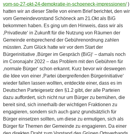
vom-so-27-okt-24-demokratie-in-schoeneck-impressionen/
)
hatten wir an dieser Stelle von einem Brief berichtet, den wir
vom Gemeindevorstand Schöneck am 21.Okt als BiG
bekommen haben. Es ging um den Hinweis, dass wir als
‚Privatleute‘ in Zukunft für die Nutzung von Räumen der
Gemeinde entsprechend der Gebührenordnung zahlen
müssten. Zum Glück hatte wir vor dem Start der
Bürgerinitiative ‚Bürger im Gespräch (BiG)‘ – damals noch
im Coronajahr 2022 – das Problem mit den Gebühren für
‚normale Bürger‘ schon erkannt. Kurz bevor wir deswegen
die Idee von einer ‚Partei übergreifenden Bürgerinitiative‘
wieder fallen lassen wollten, entdeckte einer, dass es im
Deutschen Parteigesetz den §1.2 gibt, der alle Parteien
dazu auffordert, sich nicht nur um Bürger zu bemühen, die
bereit sind, sich innerhalb der wichtigen Fraktionen zu
engagieren, sondern sich auch ganz grundsätzlich für
Bürger einsetzen sollten, um diese zu ermutigen, sich als
Bürger für Themen der Gemeinde zu engagieren. Da einer
den direkten Draht zum Vorstand des Grünen Ortsverbands