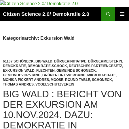
Zum
Inhalt
Suchen
Citizen Science 2.0/ Demokratie 2.0
springen
PRIMÄR
MENÜ
Kategoriearchiv: Exkursion Wald
61137 SCHÖNECK
,
BIG WALD
,
BÜRGERINITIATIVE
,
BÜRGERMEISTERIN
,
DEMOKRATIE
,
DEMOKRATIE-SCHOCK
,
DEUTSCHES PARTEIENGESETZ
,
EXKURSION WALD
,
FLECHTEN
,
GEMEINDE SCHÖNECK
,
GEMEINDEVORSTAND
,
GRÜNER ORTSVERBAND
,
MIKROHABITATE
,
MONIKA PICKERT-ANDRES
,
MOOSE
,
ROUND TABLE
,
SCHÖNECK
,
THOMAS ANDRES
,
VOGELSCHUTZVEREIN
BIG WALD : BERICHT VON
DER EXKURSION AM
10.NOV.2024. DAZU:
DEMOKRATIE IN