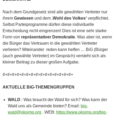
Nach dem Grundgesetz sind alle gewählten Vertreter nur
ihrem
Gewissen
und dem ‚
Wohl des Volkes‘
verpflichtet.
Selbst Parteiprogramme dürfen diese individuelle
Entscheidung nicht eingrenzen! Dies ist eine sehr starke
Form von
repräsentativer Demokratie
. Was aber ist, wenn
die Bürger das Vertrauen in die gewählten Vertreter
verlieren? Miteinander reden kann helfen … BiG (Bürger
(auch gewählte Vertreter) im Gespräch) versteht sich als
kleiner Beitrag zu dieser großen Aufgabe.
#+#+#+#+#+#+#+#+#+#+#+#+#+#+#+
AKTUELLE BiG-THEMENGRUPPEN
WALD
: Was braucht der Wald für sich? Was kann der
Wald uns als Gemeinde bieten? Email:
big-
wald@oksimo.org
. WEB:
https://www.oksimo.org/big-