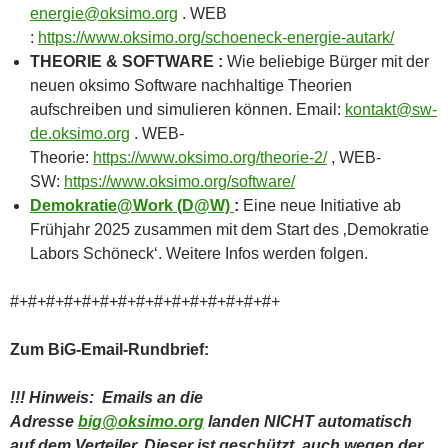
energie@oksimo.org
. WEB
:
https://www.oksimo.org/schoeneck-energie-autark/
THEORIE & SOFTWARE :
Wie beliebige Bürger mit der
neuen oksimo Software nachhaltige Theorien
aufschreiben und simulieren können. Email:
kontakt@sw-
de.oksimo.org
. WEB-
Theorie:
https://www.oksimo.org/theorie-2/
, WEB-
SW:
https://www.oksimo.org/software/
Demokratie@Work (D@W)
:
Eine neue Initiative ab
Frühjahr 2025 zusammen mit dem Start des ‚Demokratie
Labors Schöneck‘. Weitere Infos werden folgen.
#+#+#+#+#+#+#+#+#+#+#+#+#+#+#+
Zum BiG-Email-Rundbrief:
!!! Hinweis: Emails an die
Adresse
big@oksimo.org
landen NICHT automatisch
auf dem Verteiler. Dieser ist geschützt, auch wegen der