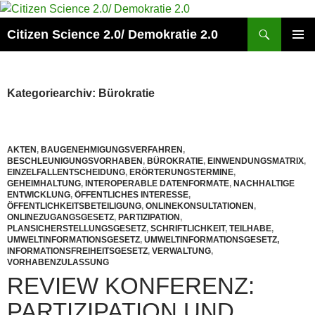
Zum
Inhalt
Suchen
Citizen Science 2.0/ Demokratie 2.0
springen
PRIMÄR
MENÜ
Kategoriearchiv: Bürokratie
AKTEN
,
BAUGENEHMIGUNGSVERFAHREN
,
BESCHLEUNIGUNGSVORHABEN
,
BÜROKRATIE
,
EINWENDUNGSMATRIX
,
EINZELFALLENTSCHEIDUNG
,
ERÖRTERUNGSTERMINE
,
GEHEIMHALTUNG
,
INTEROPERABLE DATENFORMATE
,
NACHHALTIGE
ENTWICKLUNG
,
ÖFFENTLICHES INTERESSE
,
ÖFFENTLICHKEITSBETEILIGUNG
,
ONLINEKONSULTATIONEN
,
ONLINEZUGANGSGESETZ
,
PARTIZIPATION
,
PLANSICHERSTELLUNGSGESETZ
,
SCHRIFTLICHKEIT
,
TEILHABE
,
UMWELTINFORMATIONSGESETZ
,
UMWELTINFORMATIONSGESETZ,
INFORMATIONSFREIHEITSGESETZ
,
VERWALTUNG
,
VORHABENZULASSUNG
REVIEW KONFERENZ:
PARTIZIPATION UND