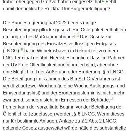
8
früher eher gegen Großvorhaben eingesetzt hat.
Fehlt
damit der politische Rückhalt für Bürgerbeteiligung?
Die Bundesregierung hat 2022 bereits einige
Beschleunigungspflöcke gesetzt. Ein Osterpaket enthält ein
9
umfangreiches Maßnahmenbündel.
Das Gesetz zur
Beschleunigung des Einsatzes verflüssigten Erdgases
10
(LNGG)
hat in Wilhelmshaven in Rekordzeit zu einem
LNG-Terminal geführt. Hier ist es möglich, dass im Rahmen
der UVP die Öffentlichkeit nur informiert wird, aber ohne
eine Möglichkeit der Äußerung oder Erörterung, § 5 LNGG.
Die Beteiligung im Rahmen des BImSchG-Verfahrens ist
verkürzt auf zwei Wochen (je eine Woche Auslegungs- und
Einwendungsfrist) und der Erörterungstermin ist nicht mehr
11
zwingend, sondern steht im Ermessen der Behörde.
Ferner kann der vorzeitigte Beginn vor der Beteiligung der
Öffentlichkeit zugelassen werden, § 6 LNGG. Wenn dieses
nur für bestimmte Anlagen, Anlage zu § 2 Abs. 2 LNGG,
geltende Gesetz ausgeweitet würde hätte dies substantielle