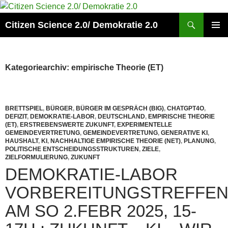
Zum
Inhalt
Suchen
Citizen Science 2.0/ Demokratie 2.0
springen
PRIMÄR
MENÜ
Kategoriearchiv: empirische Theorie (ET)
BRETTSPIEL
,
BÜRGER
,
BÜRGER IM GESPRÄCH (BIG)
,
CHATGPT4O
,
DEFIZIT
,
DEMOKRATIE-LABOR
,
DEUTSCHLAND
,
EMPIRISCHE THEORIE
(ET)
,
ERSTREBENSWERTE ZUKUNFT
,
EXPERIMENTELLE
GEMEINDEVERTRETUNG
,
GEMEINDEVERTRETUNG
,
GENERATIVE KI
,
HAUSHALT
,
KI
,
NACHHALTIGE EMPIRISCHE THEORIE (NET)
,
PLANUNG
,
POLITISCHE ENTSCHEIDUNGSSTRUKTUREN
,
ZIELE
,
ZIELFORMULIERUNG
,
ZUKUNFT
DEMOKRATIE-LABOR
VORBEREITUNGSTREFFE
AM SO 2.FEBR 2025, 15-