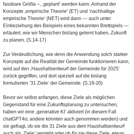
fassbare Größe –, ‚geplant‘ werden kann. Anhand der
Konzepte ‚empirische Theorie‘ (ET) und ’nachhaltige
empirische Theorie‘ (NET) wird dann — auch unter
Einbeziehung des Beispiels eines bekannten Brettspiels —
erläutert, wie wir Menschen bislang gelernt haben, Zukunft
zu planen. (S.14-17)
Zur Verdeutlichung, wie denn die Anwendung solch starker
Konzepte auf die Realität der Gemeinde funktionieren kann,
wird auf den ‚Haushaltsentwurf der Gemeinde für 2025′
zurück gegriffen, und dort speziell auf die bislang
formulierten ’31 Ziele‘ der Gemeinde. (S.18-20)
Bevor wir selbst anfangen, diese Ziele als möglichen
Gegenstand für eine Zukunftsplanung zu untersuchen,
haben wir eine ‚generative KI‘ aktiviert (in diesem Fall
chatGPT4o; andere könnten auch genommen werden) und
sie gefragt, ob sie die 31 Ziele aus dem Haushaltsentwurf
auch als ‚Ziele‘ versteht oder ob für sie diese Ziele ‚etwas