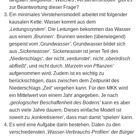
zur Beantwortung dieser Frage?
Ein minimales Verstehensmodell arbeitet mit folgender
kausalen Kette: Wasser kommt aus dem
‚Leitungssystem‘
. Die Leitungen bekommen das Wasser
aus einem
‚Brunnen‘
. Brunnen werden (überwiegend)
gespeist vom
‚Grundwasser‘
. Grundwasser bildet sich
aus
‚Sickerwasser‘.
Sickerwasser ist jener Teil des
‚Niederschlags‘
, der nicht
‚verdunstet‘,
nicht
‚oberirdisch
abfließt‘
, und nicht durch
‚Wurzeln von Pflanzen‘
aufgenommen wird. Zudem ist es wichtig zu
berücksichtigen, dass zwischen dem Zeitpunkt des
Niederschlags
‚Zeit‘
vergehen kann. Für den MKK wird
ein Mittelwert von einem Jahr angegeben. Je nach
‚geologischer Beschaffenheit des Bodens‘
kann es aber
auch viele Jahre dauern. Dieses einfache Modell ist
soweit zu ‚konkretisieren‘, dass man damit ’spielen‘ kann.
Es wird eine Aufgabe darin bestehen, Daten zu den
verschiedensten
‚Wasser-Verbrauchs-Profilen‘ der Bürger