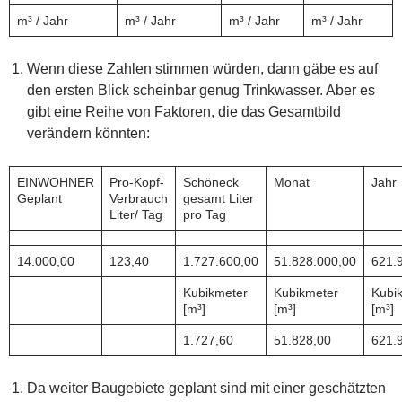
m³ / Jahr
m³ / Jahr
m³ / Jahr
m³ / Jahr
Wenn diese Zahlen stimmen würden, dann gäbe es auf
den ersten Blick scheinbar genug Trinkwasser. Aber es
gibt eine Reihe von Faktoren, die das Gesamtbild
verändern könnten:
EINWOHNER
Pro-Kopf-
Schöneck
Monat
Jahr
Geplant
Verbrauch
gesamt Liter
Liter/ Tag
pro Tag
14.000,00
123,40
1.727.600,00
51.828.000,00
621.
Kubikmeter
Kubikmeter
Kubi
[m³]
[m³]
[m³]
1.727,60
51.828,00
621.
Da weiter Baugebiete geplant sind mit einer geschätzten