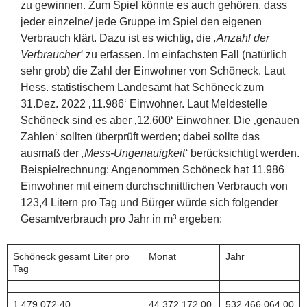
zu gewinnen. Zum Spiel könnte es auch gehören, dass
jeder einzelne/ jede Gruppe im Spiel den eigenen
Verbrauch klärt. Dazu ist es wichtig, die
‚Anzahl der
Verbraucher‘
zu erfassen. Im einfachsten Fall (natürlich
sehr grob) die Zahl der Einwohner von Schöneck. Laut
Hess. statistischem Landesamt hat Schöneck zum
31.Dez. 2022 ‚11.986‘ Einwohner. Laut Meldestelle
Schöneck sind es aber ‚12.600‘ Einwohner. Die ‚genauen
Zahlen‘ sollten überprüft werden; dabei sollte das
ausmaß der
‚Mess-Ungenauigkeit‘
berücksichtigt werden.
Beispielrechnung: Angenommen Schöneck hat 11.986
Einwohner mit einem durchschnittlichen Verbrauch von
123,4 Litern pro Tag und Bürger würde sich folgender
Gesamtverbrauch pro Jahr in m³ ergeben:
Schöneck gesamt Liter pro
Monat
Jahr
Tag
1.479.072,40
44.372.172,00
532.466.064,00