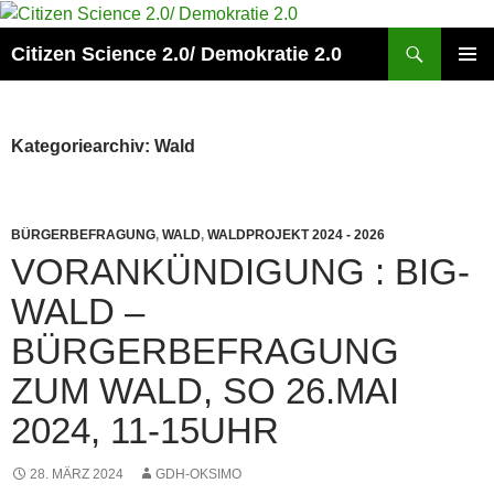
Zum
Inhalt
Suchen
Citizen Science 2.0/ Demokratie 2.0
springen
PRIMÄR
MENÜ
Kategoriearchiv: Wald
BÜRGERBEFRAGUNG
,
WALD
,
WALDPROJEKT 2024 - 2026
VORANKÜNDIGUNG : BIG-
WALD –
BÜRGERBEFRAGUNG
ZUM WALD, SO 26.MAI
2024, 11-15UHR
28. MÄRZ 2024
GDH-OKSIMO