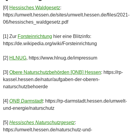
[0]
Hessisches Waldgesetz
:
https://umwelt.hessen.de/sites/umwelt.hessen.de/files/2021-
06/hessisches_waldgesetz.pdf
[1] Zur
Forsteinrichtung
hier eine Blitzinfo:
https://de.wikipedia.org/wiki/Forsteinrichtung
[2]
HLNUG
, https://www.hlnug.de/impressum
[3]
Obere Naturschutzbehörden [ONB] Hessen
: https://rp-
kassel.hessen.de/natur/aufgaben-der-oberen-
naturschutzbehoerde
[4]
ONB Darmstadt
: https://rp-darmstadt.hessen.de/umwelt-
und-energie/naturschutz
[5]
Hessisches Naturschutzgesetz
:
https://umwelt.hessen.de/naturschutz-und-