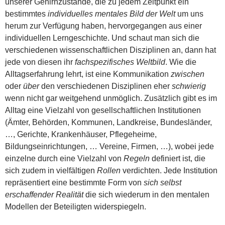
unserer Gehirnzustände, die zu jedem Zeitpunkt ein
bestimmtes
individuelles mentales Bild der Welt
um uns
herum zur Verfügung haben, hervorgegangen aus einer
individuellen Lerngeschichte. Und schaut man sich die
verschiedenen wissenschaftlichen Disziplinen an, dann hat
jede von diesen ihr
fachspezifisches Weltbild
. Wie die
Alltagserfahrung lehrt, ist eine Kommunikation
zwischen
oder
über
den verschiedenen Disziplinen eher
schwierig
wenn nicht gar weitgehend unmöglich. Zusätzlich gibt es im
Alltag eine Vielzahl von gesellschaftlichen Institutionen
(Ämter, Behörden, Kommunen, Landkreise, Bundesländer,
…, Gerichte, Krankenhäuser, Pflegeheime,
Bildungseinrichtungen, … Vereine, Firmen, …), wobei jede
einzelne durch eine Vielzahl von
Regeln
definiert ist, die
sich zudem in vielfältigen
Rollen
verdichten. Jede Institution
repräsentiert eine bestimmte Form von
sich selbst
erschaffender Realität
die sich wiederum in den mentalen
Modellen der Beteiligten widerspiegeln.