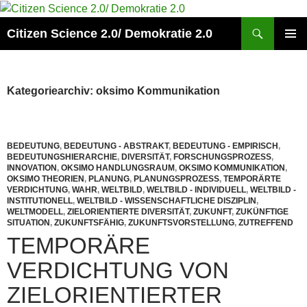
Zum
Inhalt
Suchen
Citizen Science 2.0/ Demokratie 2.0
springen
PRIMÄR
MENÜ
Kategoriearchiv: oksimo Kommunikation
BEDEUTUNG
,
BEDEUTUNG - ABSTRAKT
,
BEDEUTUNG - EMPIRISCH
,
BEDEUTUNGSHIERARCHIE
,
DIVERSITÄT
,
FORSCHUNGSPROZESS
,
INNOVATION
,
OKSIMO HANDLUNGSRAUM
,
OKSIMO KOMMUNIKATION
,
OKSIMO THEORIEN
,
PLANUNG
,
PLANUNGSPROZESS
,
TEMPORÄRTE
VERDICHTUNG
,
WAHR
,
WELTBILD
,
WELTBILD - INDIVIDUELL
,
WELTBILD -
INSTITUTIONELL
,
WELTBILD - WISSENSCHAFTLICHE DISZIPLIN
,
WELTMODELL
,
ZIELORIENTIERTE DIVERSITÄT
,
ZUKUNFT
,
ZUKÜNFTIGE
SITUATION
,
ZUKUNFTSFÄHIG
,
ZUKUNFTSVORSTELLUNG
,
ZUTREFFEND
TEMPORÄRE
VERDICHTUNG VON
ZIELORIENTIERTER