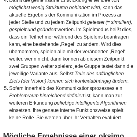
Damit die gemeinsame Entwicklung einer Idee
von
möglichst wenig Strukturen behindert wird
, kann das
aktuelle Ergebnis der Kommunikation im Prozess an
jeder Stelle und zu jedem Zeitpunkt
getestet (= simuliert),
gespielt und geändert
werden. Im Spielmodus heißt dies,
dass ein Teilnehmer während des Spielens beantragen
kann, eine bestehende ‚Regel‘ zu ändern. Wird dies
übernommen, spielen alle mit der veränderten ‚Regel‘
weiter, wenn nicht, dann können ab diesem Zeitpunkt
zwei Gruppen weiter spielen: jede Gruppe testet dann die
jeweilige Variante aus. Selbst
Teile des anfänglichen
Ziels (der Vision) können sich kontextabhängig ändern.
Sofern innerhalb des Kommunikationsprozesses ein
Problemraum hinreichend definiert
ist, kann man zur
weiteren Erkundung
beliebige intelligente Algorithmen
einsetzen. Ihre genaue interne Funktionsweise spielt
keine Rolle. Sie werden über ihr Verhalten evaluiert.
Mögliche Ergebnisse einer oksimo