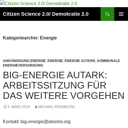
Zum
Inhalt
Suchen
Citizen Science 2.0/ Demokratie 2.0
springen
PRIMÄR
MENÜ
Kategoriearchiv: Energie
ANKÜNDIGUNG ENERGIE
,
ENERGIE
,
ENERGIE AUTARK
,
KOMMUNALE
ENERGIEVERSORGUNG
BIG-ENERGIE AUTARK:
ARBEITSSITZUNG FÜR
DAS WEITERE VORGEHEN
5. MÄRZ 2024
MICHAEL KREMBZOW
Kontakt: big-energie@oksimo.org