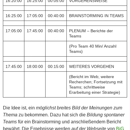
16:20:00
16:25:00
00:05:00
VORGEHENSWEISE
16:25:00
17:05:00
00:40:00
BRAINSTORMING IN TEAMS
17:05:00
17:45:00
00:40:00
PLENUM – Berichte der
Teams
(Pro Team 40 Min/ Anzahl
Teams)
17:45:00
18:00:00
00:15:00
WEITERES VORGEHEN
(Bericht im Web; weitere
Recherchen; Fortsetzung mit
Teams; schrittweise
Erarbeitung einer Strategie)
Die Idee ist, ein
möglichst breites Bild der Meinungen zum
Thema
zu bekommen. Dazu hat sich die
Bildung spontaner
Teams
für ein Brainstorming und anschließendem Bericht
bewährt. Die Ergebnisse werden
auf der Webseite
von
BiG