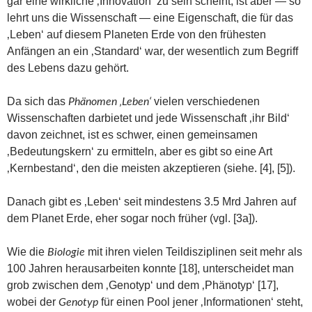
gar eine wirkliche ‚Innovation‘ zu sein scheint, ist aber — so
lehrt uns die Wissenschaft — eine Eigenschaft, die für das
‚Leben‘ auf diesem Planeten Erde von den frühesten
Anfängen an ein ‚Standard‘ war, der wesentlich zum Begriff
des Lebens dazu gehört.
Da sich das
vielen verschiedenen
Phänomen ‚Leben‘
Wissenschaften darbietet und jede Wissenschaft ‚ihr Bild‘
davon zeichnet, ist es schwer, einen gemeinsamen
‚Bedeutungskern‘ zu ermitteln, aber es gibt so eine Art
‚Kernbestand‘, den die meisten akzeptieren (siehe. [4], [5]).
Danach gibt es ‚Leben‘ seit mindestens 3.5 Mrd Jahren auf
dem Planet Erde, eher sogar noch früher (vgl. [3a]).
Wie die
mit ihren vielen Teildisziplinen seit mehr als
Biologie
100 Jahren herausarbeiten konnte [18], unterscheidet man
grob zwischen dem ‚Genotyp‘ und dem ‚Phänotyp‘ [17],
wobei der
für einen Pool jener ‚Informationen‘ steht,
Genotyp