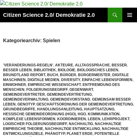
Zum
Inhalt
Suchen
Citizen Science 2.0/ Demokratie 2.0
springen
PRIMÄR
MENÜ
Kategoriearchiv: Spielen
'VERÄNDERUNGS-REGELN'
,
AKTEURE
,
ALLTAGSSPRACHE
,
BESSER
,
BESSER LEBEN
,
BIBLIOTHEK
,
BIOLOGIE
,
BIOLOGISCHES LEBEN
,
BRUNDTLAND REPORT
,
BUCH
,
BÜRGER
,
BÜRGERMEISTER
,
DIGITALE
MASCHINEN
,
DIGITALE MEDIEN
,
DIVERSITY
,
EINFACHE LEBENSFORMEN
,
EINWOHNER
,
EMPIRISCHE WISSENSCHAFT
,
ENTFREMDUNG DES
MENSCHEN
,
FOLGERUNGSBEGRIFF
,
GEGENWART
,
GEMEINDEVERTRETER
,
GEMEINDEVERTRETUNG
,
GEMEINDEVERWALTUNG
,
GEMEINDEVORSTAND
,
GEMEINSAM BESSER
LEBEN
,
GENOTYP
,
GESCHÄFTSORDNUNG DER GEMEINDEVERTRETUNG
,
GRUNDBEGRIFFE
,
HANDLUNGSANLEITUNG
,
HAUPTSATZUNG
,
HESSISCHE GEMEINDEORDNUNG (HGO)
,
HGO
,
KOMMUNIKATION
,
KOMPLEXE LEBENSFORMEN
,
KOORDINIEREN
,
LEBEN
,
LEHRPROJEKT
,
LOGISCHER FOLGERUNGSBEGRIFF
,
NACHHALTIG
,
NACHHALTIGE
EMPIRISCHE THEORIE
,
NACHHALTIGE ENTWICKLUNG
,
NACHHALTIGE
ENTWICKLUNGSZIELE
,
PHÄNOTYP
,
PLANET ERDE
,
POTENTIELLE