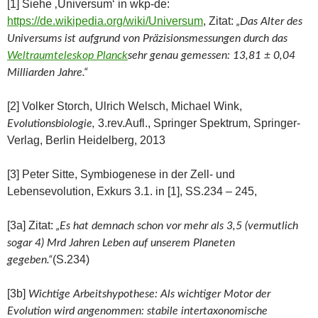
[1] Siehe ‚Universum‘ in wkp-de:
https://de.wikipedia.org/wiki/Universum
, Zitat:
„
Das Alter des
Universums ist aufgrund von Präzisionsmessungen durch das
Weltraumteleskop Planck
sehr genau gemessen: 13,81 ± 0,04
Milliarden Jahre.“
[2] Volker Storch, Ulrich Welsch, Michael Wink,
3.rev.Aufl., Springer Spektrum, Springer-
Evolutionsbiologie,
Verlag, Berlin Heidelberg, 2013
[3] Peter Sitte, Symbiogenese in der Zell- und
Lebensevolution, Exkurs 3.1. in [1], SS.234 – 245,
[3a] Zitat:
„Es hat demnach schon vor mehr als 3,5 (vermutlich
sogar 4) Mrd Jahren Leben auf unserem Planeten
(S.234)
gegeben.“
[3b]
Wichtige Arbeitshypothese: Als wichtiger Motor der
Evolution wird angenommen: stabile intertaxonomische