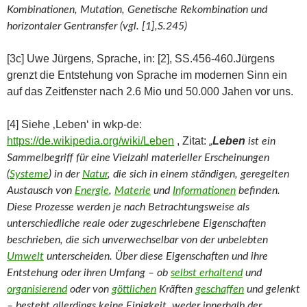
Kombinationen, Mutation, Genetische Rekombination und
horizontaler Gentransfer (vgl. [1],S.245)
[3c] Uwe Jürgens, Sprache, in: [2], SS.456-460.Jürgens
grenzt die Entstehung von Sprache im modernen Sinn ein
auf das Zeitfenster nach 2.6 Mio und 50.000 Jahen vor uns.
[4] Siehe ‚Leben‘ in wkp-de:
https://de.wikipedia.org/wiki/Leben
, Zitat:
Leben
„
ist ein
Sammelbegriff für eine Vielzahl materieller Erscheinungen
(
Systeme
) in der
Natur
, die sich in einem ständigen, geregelten
Austausch von
Energie
,
Materie
und
Informationen
befinden.
Diese Prozesse werden je nach Betrachtungsweise als
unterschiedliche reale oder zugeschriebene Eigenschaften
beschrieben, die sich unverwechselbar von der unbelebten
Umwelt
unterscheiden. Über diese Eigenschaften und ihre
Entstehung oder ihren Umfang – ob
selbst erhaltend
und
organisierend
oder von
göttlichen
Kräften
geschaffen
und gelenkt
– besteht allerdings keine Einigkeit, weder innerhalb der