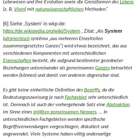
Lebewesen und ihre Evolution sowie die Grenzformen des
Lebens
(z. B.
Viren
) mit
naturwissenschaftlichen
Methoden.“
[6] Siehe ‚System‘ in wkp-de:
https://de.wikipedia.org/wiki/System
, Zitat:
System
„
Als
(
altgriechisch
sýstēma „aus mehreren Einzelteilen
zusammengesetztes Ganzes“) wird etwas bezeichnet, das aus
verschiedenen Komponenten mit unterschiedlichen
Eigenschaften
besteht, die aufgrund bestimmter geordneter
Beziehungen untereinander als gemeinsames
Ganzes
betrachtet
werden (können) und damit von anderem abgrenzbar sind.
Es gibt keine einheitliche Definition des
Begriffs
, da die
Bedeutungszuweisung je nach
Fachgebiet
sehr unterschiedlich
ist. Demnach ist auch der vorhergehende Satz eine
Abstraktion
im Sinne eines
größten gemeinsamen Nenners
. … In
unterschiedlichen Fachgebieten werden spezifische
Begriffsverwendungen vorgeschlagen, diskutiert und
angewendet. Viele Systeme haben völlig andersartige