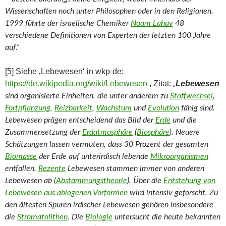
Wissenschaften noch unter Philosophen oder in den Religionen.
1999 führte der israelische Chemiker
Noam Lahav
48
verschiedene Definitionen von Experten der letzten 100 Jahre
auf.
“
[5] Siehe ‚Lebewesen‘ in wkp-de:
https://de.wikipedia.org/wiki/Lebewesen
, Zitat:
Lebewesen
„
sind organisierte Einheiten, die unter anderem zu
Stoffwechsel
,
Fortpflanzung
,
Reizbarkeit
,
Wachstum
und
Evolution
fähig sind.
Lebewesen prägen entscheidend das Bild der
Erde
und die
Zusammensetzung der
Erdatmosphäre
(
Biosphäre
). Neuere
Schätzungen lassen vermuten, dass 30 Prozent der gesamten
Biomasse
der Erde auf unterirdisch lebende
Mikroorganismen
entfallen.
Rezente
Lebewesen stammen immer von anderen
Lebewesen ab (
Abstammungstheorie
). Über die
Entstehung von
Lebewesen aus abiogenen Vorformen
wird intensiv geforscht. Zu
den ältesten Spuren irdischer Lebewesen gehören insbesondere
die
Stromatolithen
. Die
Biologie
untersucht die heute bekannten