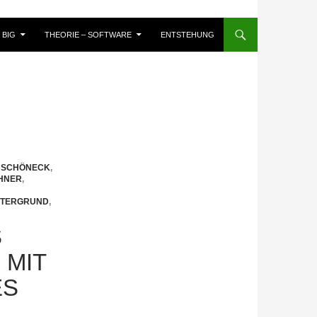
BIG
THEORIE – SOFTWARE
ENTSTEHUNG
 SCHÖNECK
,
HNER
,
NTERGRUND
,
S
 MIT
ES