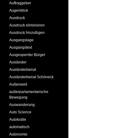
Auftraggeber
Augenblick
Ausdruck
Ausdruck eliminieren
Ausdruck hinzufügen
Ausgangslage
Ausgangstext
Ausgesperrter Bürger
Ausländer
Ausländerbeirat
Ausländerbeirat Schöneck
Außenwelt
außerparlamentarische
Bewegung
Auswanderung
Auto Science
Autokratie
automatisch
Autonomie