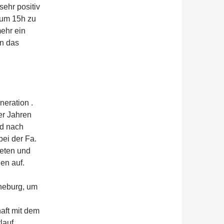
sehr positiv
 um 15h zu
ehr ein
en das
neration .
er Jahren
nd nach
bei der Fa.
teten und
en auf.
üneburg, um
aft mit dem
lauf