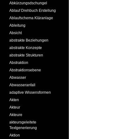
Abkürzungsdschungel
Ablauf Drehbuch Erstellung
Ablaufschema Kläranlage
Ableitung
Absicht
abstrakte Beziehungen
abstrakte Konzepte
abstrakte Strukturen
Abstraktion
Abstraktionsebene
Abwasser
Abwasseranfall
adaptive Wissensformen
Akten
Akteur
Akteure
akteursgeleitete
Textgenerierung
Aktion