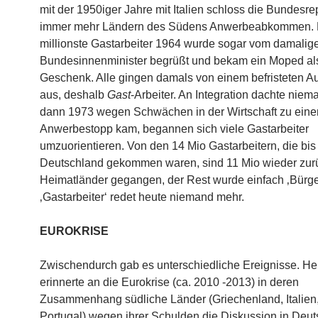
mit der 1950iger Jahre mit Italien schloss die Bundesre
immer mehr Ländern des Südens Anwerbeabkommen. 
millionste Gastarbeiter 1964 wurde sogar vom damalig
Bundesinnenminister begrüßt und bekam ein Moped al
Geschenk. Alle gingen damals von einem befristeten Au
aus, deshalb
Gast
-Arbeiter. An Integration dachte niem
dann 1973 wegen Schwächen in der Wirtschaft zu ein
Anwerbestopp kam, begannen sich viele Gastarbeiter
umzuorientieren. Von den 14 Mio Gastarbeitern, die bi
Deutschland gekommen waren, sind 11 Mio wieder zurü
Heimatländer gegangen, der Rest wurde einfach ‚Bürge
‚Gastarbeiter‘ redet heute niemand mehr.
EUROKRISE
Zwischendurch gab es unterschiedliche Ereignisse. Herr
erinnerte an die Eurokrise (ca. 2010 -2013) in deren
Zusammenhang südliche Länder (Griechenland, Italien
Portugal) wegen ihrer Schulden die Diskussion in Deu