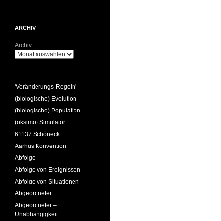
ARCHIV
Archiv
'Veränderungs-Regeln'
(biologische) Evolution
(biologische) Population
(oksimo) Simulator
61137 Schöneck
Aarhus Konvention
Abfolge
Abfolge von Ereignissen
Abfolge von Situationen
Abgeordneter
Abgeordneter –
Unabhängigkeit