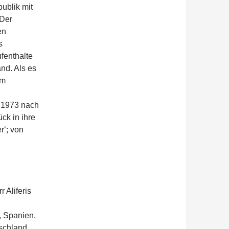
publik mit
Der
en
s
fenthalte
and. Als es
em
s 1973 nach
ck in ihre
r‘; von
 Aliferis
, Spanien,
tschland