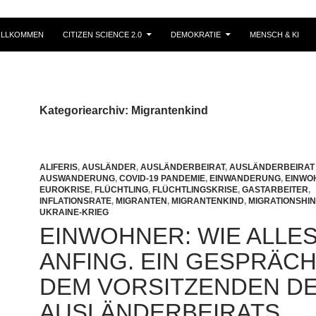
ILLKOMMEN
CITIZEN SCIENCE 2.0
DEMOKRATIE
MENSCH & KI
Kategoriearchiv: Migrantenkind
ALIFERIS
,
AUSLÄNDER
,
AUSLÄNDERBEIRAT
,
AUSLÄNDERBEIRAT
AUSWANDERUNG
,
COVID-19 PANDEMIE
,
EINWANDERUNG
,
EINWO
EUROKRISE
,
FLÜCHTLING
,
FLÜCHTLINGSKRISE
,
GASTARBEITER
,
INFLATIONSRATE
,
MIGRANTEN
,
MIGRANTENKIND
,
MIGRATIONSHI
UKRAINE-KRIEG
EINWOHNER: WIE ALLE
ANFING. EIN GESPRÄCH
DEM VORSITZENDEN D
AUSLÄNDERBEIRATS