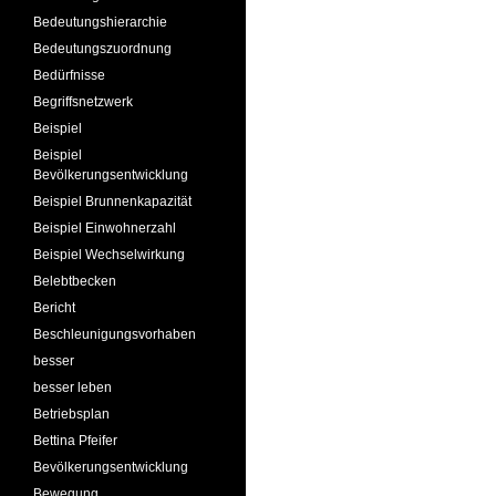
Bedeutungshierarchie
Bedeutungszuordnung
Bedürfnisse
Begriffsnetzwerk
Beispiel
Beispiel
Bevölkerungsentwicklung
Beispiel Brunnenkapazität
Beispiel Einwohnerzahl
Beispiel Wechselwirkung
Belebtbecken
Bericht
Beschleunigungsvorhaben
besser
besser leben
Betriebsplan
Bettina Pfeifer
Bevölkerungsentwicklung
Bewegung