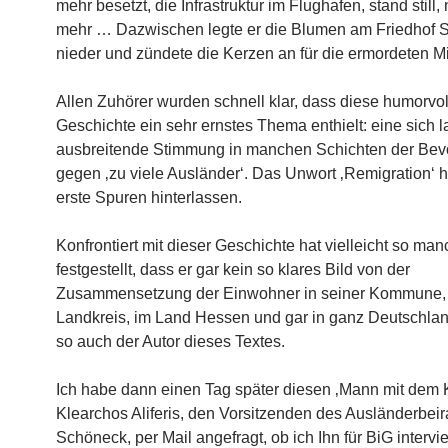
mehr besetzt, die Infrastruktur im Flughafen, stand still, 
mehr … Dazwischen legte er die Blumen am Friedhof 
nieder und zündete die Kerzen an für die ermordeten M
Allen Zuhörer wurden schnell klar, dass diese humorvol
Geschichte ein sehr ernstes Thema enthielt: eine sich
ausbreitende Stimmung in manchen Schichten der Bev
gegen ‚zu viele Ausländer‘. Das Unwort ‚Remigration‘ ha
erste Spuren hinterlassen.
Konfrontiert mit dieser Geschichte hat vielleicht so manc
festgestellt, dass er gar kein so klares Bild von der
Zusammensetzung der Einwohner in seiner Kommune,
Landkreis, im Land Hessen und gar in ganz Deutschlan
so auch der Autor dieses Textes.
Ich habe dann einen Tag später diesen ‚Mann mit dem K
Klearchos Aliferis, den Vorsitzenden des Ausländerbeir
Schöneck, per Mail angefragt, ob ich Ihn für BiG interv