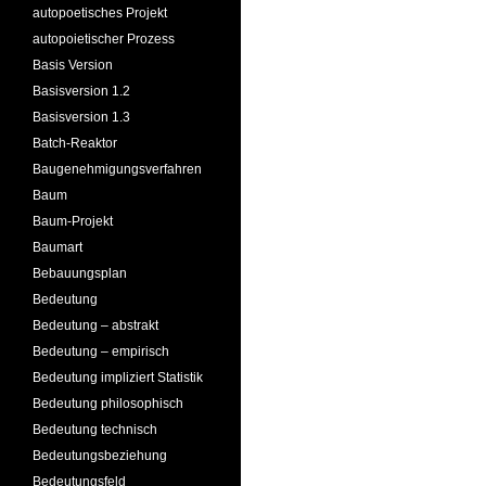
autopoetisches Projekt
autopoietischer Prozess
Basis Version
Basisversion 1.2
Basisversion 1.3
Batch-Reaktor
Baugenehmigungsverfahren
Baum
Baum-Projekt
Baumart
Bebauungsplan
Bedeutung
Bedeutung – abstrakt
Bedeutung – empirisch
Bedeutung impliziert Statistik
Bedeutung philosophisch
Bedeutung technisch
Bedeutungsbeziehung
Bedeutungsfeld