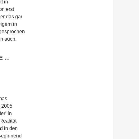
t in
on erst
 er das gar
igern in
 gesprochen
en auch.
E …
mas
t 2005
r‘ in
Realität
d in den
 Beginnend