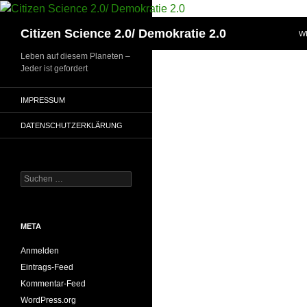
Zum
Inhalt
Suchen
Citizen Science 2.0/ Demokratie 2.0
W
springen
Leben auf diesem Planeten –
Jeder ist gefordert
IMPRESSUM
DATENSCHUTZERKLÄRUNG
Suchen
nach:
META
Anmelden
Eintrags-Feed
Kommentar-Feed
WordPress.org