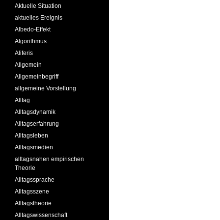
Aktuelle Situation
aktuelles Ereignis
Albedo-Effekt
Algorithmus
Aliferis
Allgemein
Allgemeinbegriff
allgemeine Vorstellung
Alltag
Alltagsdynamik
Alltagserfahrung
Alltagsleben
Alltagsmedien
alltagsnahen empirischen
Theorie
Alltagssprache
Alltagsszene
Alltagstheorie
Alltagswissenschaft