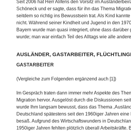
Seit 2006 hat Herr Aliferis den Vorsitz im Ausländerbeira
Schöneck und er sagte, dass für ihn das Thema Migrati
seitdem so richtig ins Bewusstsein trat. Als Kind kannte
nicht. Während seiner Kindheit und Jugend in den 1970
Bayern wurde man quasi integriert, ohne dass darüber
wurde; man war einfach Teil des Alltags wie alle ander
AUSLÄNDER, GASTARBEITER, FLÜCHTLING
GASTARBEITER
(Vergleiche zum Folgenden ergänzend auch [1])
Im Gespräch traten dann immer mehr Aspekte des The
Migration hervor. Ausgelöst durch die Diskussionen sei
wurde Ihm langsam bewusst, dass das Thema ‚Auslände
Deutschland spätestens seit den 1960iger Jahren eine 
besaß. Aufgrund des Wirtschaftswunders in Deutschlan
1950iger Jahren fehlten plötzlich überall Arbeitskräfte.