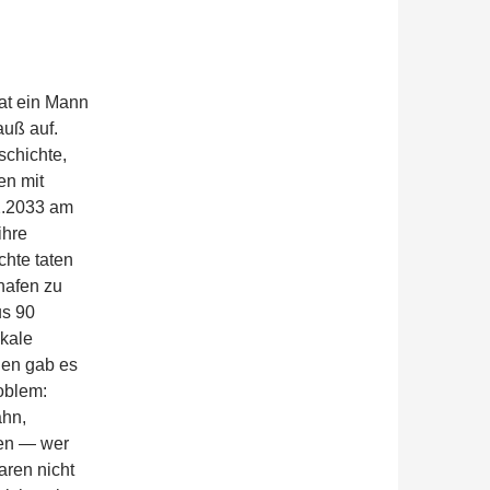
at ein Mann
auß auf.
schichte,
en mit
2.2033 am
ihre
chte taten
hafen zu
us 90
okale
gen gab es
oblem:
ahn,
fen — wer
aren nicht