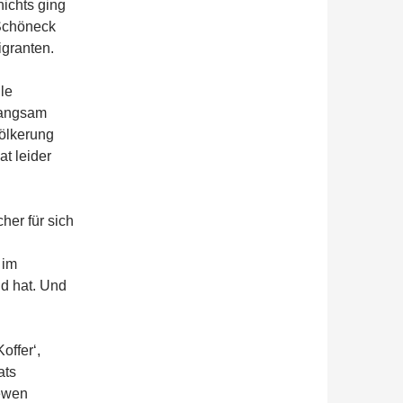
nichts ging
Schöneck
igranten.
le
 langsam
ölkerung
t leider
her für sich
 im
d hat. Und
offer‘,
ats
iewen