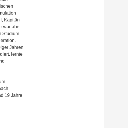
äischen
mulation
l, Kapitän
er war aber
 im Studium
eration.
0iger Jahren
ert, lernte
and
zum
nach
nd 19 Jahre