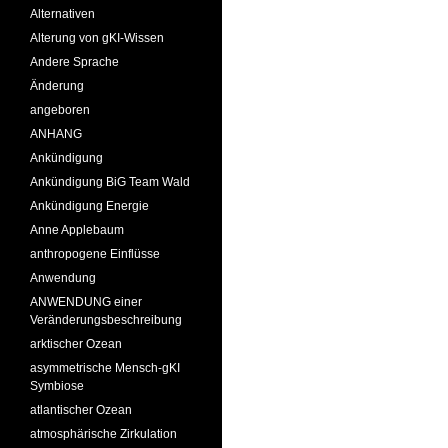
Alternativen
Alterung von gKI-Wissen
Andere Sprache
Änderung
angeboren
ANHANG
Ankündigung
Ankündigung BiG Team Wald
Ankündigung Energie
Anne Applebaum
anthropogene Einflüsse
Anwendung
ANWENDUNG einer
Veränderungsbeschreibung
arktischer Ozean
asymmetrische Mensch-gKI
Symbiose
atlantischer Ozean
atmosphärische Zirkulation