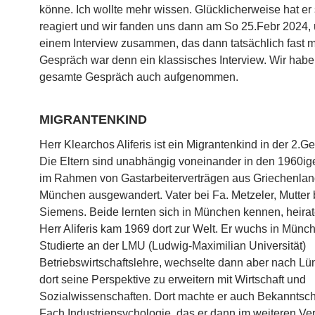
könne. Ich wollte mehr wissen. Glücklicherweise hat er 
reagiert und wir fanden uns dann am So 25.Febr 2024,
einem Interview zusammen, das dann tatsächlich fast m
Gespräch war denn ein klassisches Interview. Wir hab
gesamte Gespräch auch aufgenommen.
MIGRANTENKIND
Herr Klearchos Aliferis ist ein Migrantenkind in der 2.Ge
Die Eltern sind unabhängig voneinander in den 1960ig
im Rahmen von Gastarbeiterverträgen aus Griechenla
München ausgewandert. Vater bei Fa. Metzeler, Mutter 
Siemens. Beide lernten sich in München kennen, heira
Herr Aliferis kam 1969 dort zur Welt. Er wuchs in Münch
Studierte an der LMU (Ludwig-Maximilian Universität)
Betriebswirtschaftslehre, wechselte dann aber nach L
dort seine Perspektive zu erweitern mit Wirtschaft und
Sozialwissenschaften. Dort machte er auch Bekanntsch
Fach Industriepsychologie, das er dann im weiteren Ver