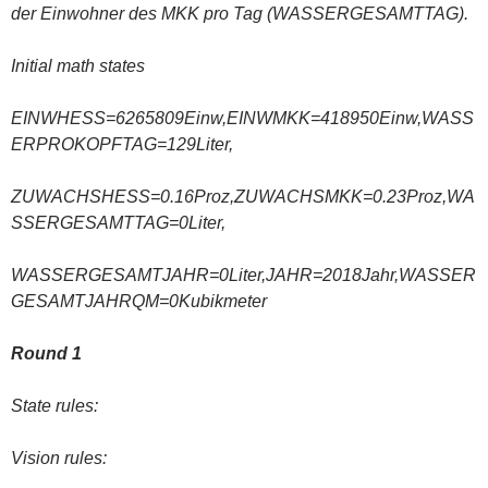
der Einwohner des MKK pro Tag (WASSERGESAMTTAG).
Initial math states
EINWHESS=6265809Einw,EINWMKK=418950Einw,WASS
ERPROKOPFTAG=129Liter,
ZUWACHSHESS=0.16
P
roz,ZUWACHSMKK=0.23Proz,WA
SSERGESAMTTAG=0Liter,
WASSERGESAMTJAHR=0Liter,JAHR=2018Jahr,WASSER
GESAMTJAHRQM=0Kubikmeter
Round 1
State rules:
Vision rules: