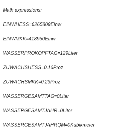
Math expressions:
EINWHESS=6265809Einw
EINWMKK=418950Einw
WASSERPROKOPFTAG=129Liter
ZUWACHSHESS=0.16Proz
ZUWACHSMKK=0.23Proz
WASSERGESAMTTAG=0Liter
WASSERGESAMTJAHR=0Liter
WASSERGESAMTJAHR
QM
=0
Kubikmeter