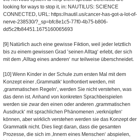
looking for ways to stop it, in: NAUTILUS: SCIENCE
CONNECTED, URL: https://nautil.us/cancer-has-got-a-lot-of-
nerve-238530/?_sp=bfc8e1c5-77f0-4b75-b806-
dd5c2fb84451.1675160065693
[9] Natürlich auch eine gewisse Fiktion, weil jeder letztlich
bis zu einem gewissen Grad ’seinen Alltag‘ erlebt, der sich
mit dem ‚Alltag eines anderen‘ nur teilweise überschneidet.
[10] Wenn Kinder in der Schule zum ersten Mal mit dem
Konzept einer ‚Grammatik‘ konfrontiert werden, mit
‚grammatischen Regeln‘, werden Sie nicht verstehen, was
das denn ist. Anhand von konkreten Sprachbeispielen
werden sie zwar den einen oder anderen ‚grammatischen
Ausdruck‘ mit sprachlichen Phänomenen ‚verknüpfen‘
können, aber wirklich verstehen werden sie das Konzept der
Grammatik nicht. Dies liegt daran, dass die gesamten
Prozesse, die sich im ‚Innern eines Menschen‘ abspielen,