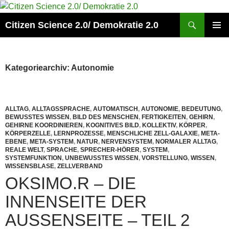
Zum
Inhalt
Suchen
Citizen Science 2.0/ Demokratie 2.0
springen
PRIMÄR
MENÜ
Kategoriearchiv: Autonomie
ALLTAG
,
ALLTAGSSPRACHE
,
AUTOMATISCH
,
AUTONOMIE
,
BEDEUTUNG
,
BEWUSSTES WISSEN
,
BILD DES MENSCHEN
,
FERTIGKEITEN
,
GEHIRN
,
GEHIRNE KOORDINIEREN
,
KOGNITIVES BILD
,
KOLLEKTIV
,
KÖRPER
,
KÖRPERZELLE
,
LERNPROZESSE
,
MENSCHLICHE ZELL-GALAXIE
,
META-
EBENE
,
META-SYSTEM
,
NATUR
,
NERVENSYSTEM
,
NORMALER ALLTAG
,
REALE WELT
,
SPRACHE
,
SPRECHER-HÖRER
,
SYSTEM
,
SYSTEMFUNKTION
,
UNBEWUSSTES WISSEN
,
VORSTELLUNG
,
WISSEN
,
WISSENSBLASE
,
ZELLVERBAND
OKSIMO.R – DIE
INNENSEITE DER
AUSSENSEITE – TEIL 2