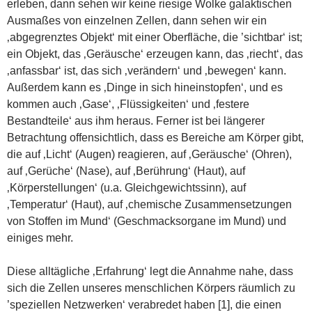
erleben, dann sehen wir keine riesige Wolke galaktischen
Ausmaßes von einzelnen Zellen, dann sehen wir ein
‚abgegrenztes Objekt‘ mit einer Oberfläche, die ’sichtbar‘ ist;
ein Objekt, das ‚Geräusche‘ erzeugen kann, das ‚riecht‘, das
‚anfassbar‘ ist, das sich ‚verändern‘ und ‚bewegen‘ kann.
Außerdem kann es ‚Dinge in sich hineinstopfen‘, und es
kommen auch ‚Gase‘, ‚Flüssigkeiten‘ und ‚festere
Bestandteile‘ aus ihm heraus. Ferner ist bei längerer
Betrachtung offensichtlich, dass es Bereiche am Körper gibt,
die auf ‚Licht‘ (Augen) reagieren, auf ‚Geräusche‘ (Ohren),
auf ‚Gerüche‘ (Nase), auf ‚Berührung‘ (Haut), auf
‚Körperstellungen‘ (u.a. Gleichgewichtssinn), auf
‚Temperatur‘ (Haut), auf ‚chemische Zusammensetzungen
von Stoffen im Mund‘ (Geschmacksorgane im Mund) und
einiges mehr.
Diese alltägliche ‚Erfahrung‘ legt die Annahme nahe, dass
sich die Zellen unseres menschlichen Körpers räumlich zu
’speziellen Netzwerken‘ verabredet haben [1], die einen