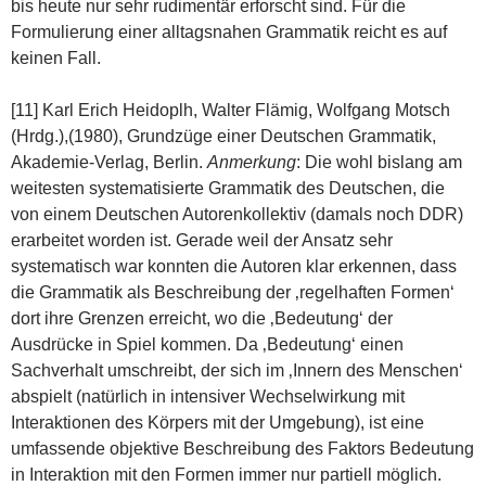
bis heute nur sehr rudimentär erforscht sind. Für die
Formulierung einer alltagsnahen Grammatik reicht es auf
keinen Fall.
[11] Karl Erich Heidoplh, Walter Flämig, Wolfgang Motsch
(Hrdg.),(1980), Grundzüge einer Deutschen Grammatik,
Akademie-Verlag, Berlin.
Anmerkung
: Die wohl bislang am
weitesten systematisierte Grammatik des Deutschen, die
von einem Deutschen Autorenkollektiv (damals noch DDR)
erarbeitet worden ist. Gerade weil der Ansatz sehr
systematisch war konnten die Autoren klar erkennen, dass
die Grammatik als Beschreibung der ‚regelhaften Formen‘
dort ihre Grenzen erreicht, wo die ‚Bedeutung‘ der
Ausdrücke in Spiel kommen. Da ‚Bedeutung‘ einen
Sachverhalt umschreibt, der sich im ‚Innern des Menschen‘
abspielt (natürlich in intensiver Wechselwirkung mit
Interaktionen des Körpers mit der Umgebung), ist eine
umfassende objektive Beschreibung des Faktors Bedeutung
in Interaktion mit den Formen immer nur partiell möglich.