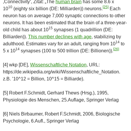
‚Connectivity‘, Zitat: „The
human brain
has some 8.6 x
10
[25]
10
(eighty six billion (DE: Milliarden)) neurons.
Each
neuron has on average 7,000 synaptic connections to other
neurons. It has been estimated that the brain of a three-year-
15
old child has about 10
synapses (1 quadrillion (DE:
Billiarden)).
This number declines with age
, stabilizing by
14
adulthood. Estimates vary for an adult, ranging from 10
to
14
[26]
5 x 10
synapses (100 to 500 trillion (DE: Billionen)).
[4] wkp [DE],
Wissenschaftliche Notation
, URL:
https://de.wikipedia.org/wiki/Wissenschaftliche_Notation.
z.B. ’10^12 = Billion, 10^15 = Billiarde).
[5] Robert F.Schmidt, Gerhard Thews (Hrsg.), 1995,
Physiologie des Menschen, 25.Auflage, Springer Verlag
[6] Niels Birbaumer, Robert F.Schmidt, 2006, Biologische
Psychologie, 6.Aufl., Springer Verlag