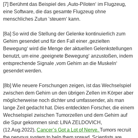
[7] Berühmt das Beispiel des ‚Auto-Piloten‘ im Flugzeug,
eine Software, die das gesamte Flugzeug ohne
menschliches Zutun ’steuern‘ kann.
[8a] So wird die Stellung der Gelenke kontinuierlich zum
Gehirn gesendet und für den Fall einer ‚gezielten
Bewegung‘ wird die Menge der aktuellen Gelenkstellungen
benutzt, um eine ‚geeignete Bewegung‘ anzustoßen, indem
entsprechende Signale ‚vom Gehirn an die Muskeln‘
gesendet werden.
[8b] Wie neuere Forschungen zeigen, ist das Wechselspiel
zwischen dem Gehirn un den übrigen Zellen im Körper aber
möglicherweise noch dichter und umfassender, als man
lange Zeit gedacht hat. Dies entdeckten Forscher, die einem
Wechselspiel zwischen Tumorzellen und dem Gehirn auf
die Spur gekommen sind: LINA ZELDOVICH,
(12.Aug.2022),
Cancer’s Got a Lot of Nerve.
Tumors recruit
the nervous system to help them spread. Scientists are