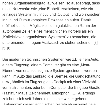
hohen ‚Organisationsgrad‘ aufweisen, so ausgeprägt, dass
diese Netzwerke wie ‚eine Einheit‘ erscheinen, wie ein
‚einziges System‘ mit ‚Input‘ und ‚Output‘, und wo zwischen
Input und Output komplexe Prozesse ablaufen. Damit
eröffnet sich die Möglichkeit, den galaktischen Raum der
autonomen Zellen eines menschlichen Körpers als ein
‚Kollektiv von organisierten Systemen‘ zu betrachten, die
untereinander in regem Austausch zu stehen scheinen.[2],
[5],[6]
Bei modernen technischen Systemen wie z.B. einem Auto,
einem Flugzeug, einem Computer gibt es eine ‚Meta-
Ebene‘, von er aus das ganze System ‚gesteuert‘ werden
kann. Im Auto das Lenkrad, die Bremse, die Gangschaltung
usw., ähnlich im Flugzeug das Cockpit mit einer Vielzahl
von Instrumenten, oder beim Computer die Eingabe-Geräte
(Tastatur, Maus, Zeichenbrett, Mikrophon, …). Allerdings
zeichnet sich seit Jahren eine immer weiter gehende
‚Autonomie‘ dieser technischen Geräte ab insoweit viele