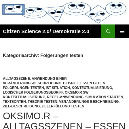
Zum
Inhalt
springen
Suchen
Citizen Science 2.0/ Demokratie 2.0
PRIMÄR
MENÜ
Kategoriearchiv: Folgerungen testen
ALLTAGSSZENE
,
ANWENDUNG EINER
VERÄNDERUNGSBESCHREIBUNG
,
BEISPIEL
,
ESSEN GEHEN
,
FOLGERUNGEN TESTEN
,
IST-SITUATION
,
KONTEXTUALISIERUNG
,
LOGISCHER FOLGERUNGSBEGRIFF
,
OKSIMO.R SW
KONTEXTTUALISIERUNG
,
REGEL-ANWENDUNG
,
SIMULATION STARTEN
,
TEXTSORTEN
,
THEORIE TESTEN
,
VERÄNDERUNGS-BESCHREIBUNG
,
ZIEL-BESCHREIBUNG
,
ZIELERFÜLLUNG TESTEN
OKSIMO.R –
ALLTAGSSZENEN – ESSEN