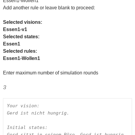
Essen1-Wollen1
Add another rule or leave blank to proceed:
Selected visions:
Essen1-v1
Selected states:
Essen1
Selected rules:
Essen1-Wollen1
Enter maximum number of simulation rounds
3
Your vision:

Gerd ist nicht hungrig.

Initial states: 

Gerd sitzt in seinem Büro.,Gerd ist hungrig.
