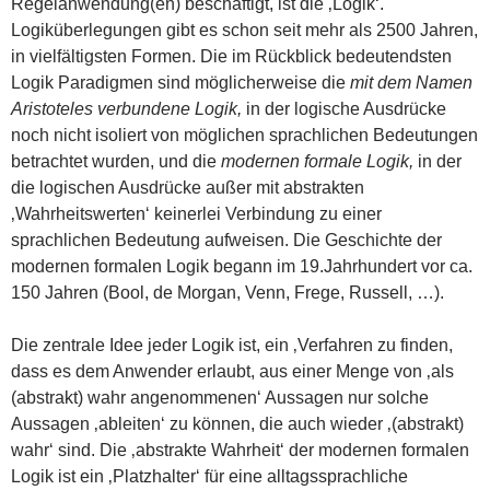
Regelanwendung(en) beschäftigt, ist die ‚Logik‘.
Logiküberlegungen gibt es schon seit mehr als 2500 Jahren,
in vielfältigsten Formen. Die im Rückblick bedeutendsten
Logik Paradigmen sind möglicherweise die
mit dem Namen
Aristoteles verbundene Logik,
in der logische Ausdrücke
noch nicht isoliert von möglichen sprachlichen Bedeutungen
betrachtet wurden, und die
modernen formale Logik,
in der
die logischen Ausdrücke außer mit abstrakten
‚Wahrheitswerten‘ keinerlei Verbindung zu einer
sprachlichen Bedeutung aufweisen. Die Geschichte der
modernen formalen Logik begann im 19.Jahrhundert vor ca.
150 Jahren (Bool, de Morgan, Venn, Frege, Russell, …).
Die zentrale Idee jeder Logik ist, ein ‚Verfahren zu finden,
dass es dem Anwender erlaubt, aus einer Menge von ‚als
(abstrakt) wahr angenommenen‘ Aussagen nur solche
Aussagen ‚ableiten‘ zu können, die auch wieder ‚(abstrakt)
wahr‘ sind. Die ‚abstrakte Wahrheit‘ der modernen formalen
Logik ist ein ‚Platzhalter‘ für eine alltagssprachliche