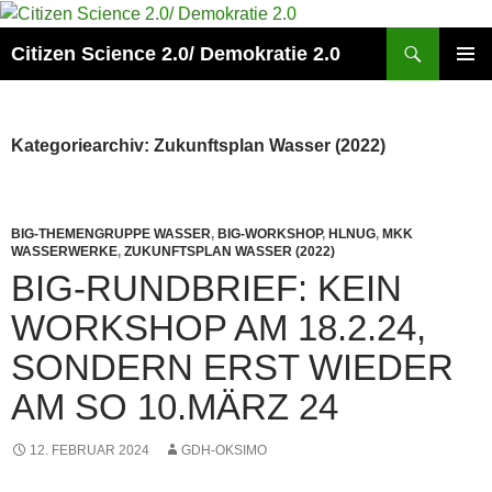
Zum
Inhalt
Suchen
Citizen Science 2.0/ Demokratie 2.0
springen
PRIMÄR
MENÜ
Kategoriearchiv: Zukunftsplan Wasser (2022)
BIG-THEMENGRUPPE WASSER
,
BIG-WORKSHOP
,
HLNUG
,
MKK
WASSERWERKE
,
ZUKUNFTSPLAN WASSER (2022)
BIG-RUNDBRIEF: KEIN
WORKSHOP AM 18.2.24,
SONDERN ERST WIEDER
AM SO 10.MÄRZ 24
12. FEBRUAR 2024
GDH-OKSIMO