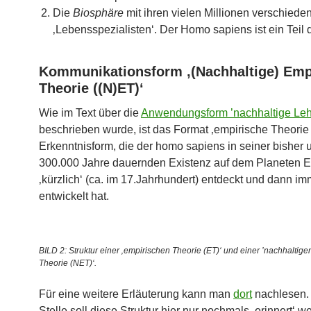
Die
Biosphäre
mit ihren vielen Millionen verschiede
‚Lebensspezialisten‘. Der Homo sapiens ist ein Teil 
Kommunikationsform ‚(Nachhaltige) Emp
Theorie ((N)ET)‘
Wie im Text über die
Anwendungsform ’nachhaltige Le
beschrieben wurde, ist das Format ‚empirische Theorie 
Erkenntnisform, die der homo sapiens in seiner bisher 
300.000 Jahre dauernden Existenz auf dem Planeten E
‚kürzlich‘ (ca. im 17.Jahrhundert) entdeckt und dann im
entwickelt hat.
BILD 2: Struktur einer ‚empirischen Theorie (ET)‘ und einer ’nachhaltig
Theorie (NET)‘.
Für eine weitere Erläuterung kann man
dort
nachlesen. 
Stelle soll diese Struktur hier nur nochmals ‚erinnert‘ 