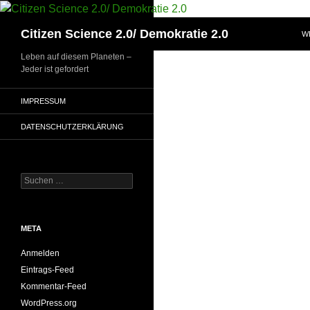
Zum
Inhalt
Suchen
Citizen Science 2.0/ Demokratie 2.0
W
springen
Leben auf diesem Planeten –
Jeder ist gefordert
IMPRESSUM
DATENSCHUTZERKLÄRUNG
Suchen
nach:
META
Anmelden
Eintrags-Feed
Kommentar-Feed
WordPress.org