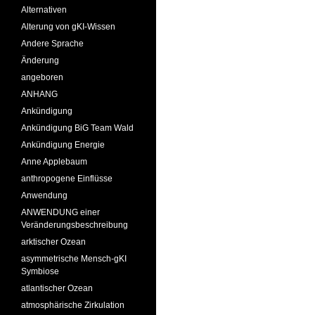
Alternativen
Alterung von gKI-Wissen
Andere Sprache
Änderung
angeboren
ANHANG
Ankündigung
Ankündigung BiG Team Wald
Ankündigung Energie
Anne Applebaum
anthropogene Einflüsse
Anwendung
ANWENDUNG einer
Veränderungsbeschreibung
arktischer Ozean
asymmetrische Mensch-gKI
Symbiose
atlantischer Ozean
atmosphärische Zirkulation