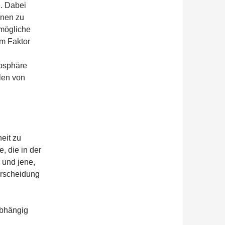
n. Dabei
onen zu
 mögliche
m Faktor
iosphäre
len von
eit zu
, die in der
 und jene,
erscheidung
abhängig