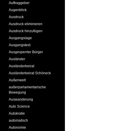
Auftraggeber
Augenblick
Ausdruck
Ausdruck eliminieren
Ausdruck hinzufügen
Ausgangslage
Ausgangstext
Ausgesperrter Bürger
Ausländer
Ausländerbeirat
Ausländerbeirat Schöneck
Außenwelt
außerparlamentarische
Bewegung
Auswanderung
Auto Science
Autokratie
automatisch
Autonomie