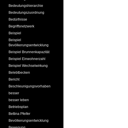
Bedeutungshierarchie
Bedeutungszuordnung
Bedürfnisse
Begriffsnetzwerk
Beispiel
Beispiel
Bevölkerungsentwicklung
Beispiel Brunnenkapazität
Beispiel Einwohnerzahl
Beispiel Wechselwirkung
Belebtbecken
Bericht
Beschleunigungsvorhaben
besser
besser leben
Betriebsplan
Bettina Pfeifer
Bevölkerungsentwicklung
Bewegung