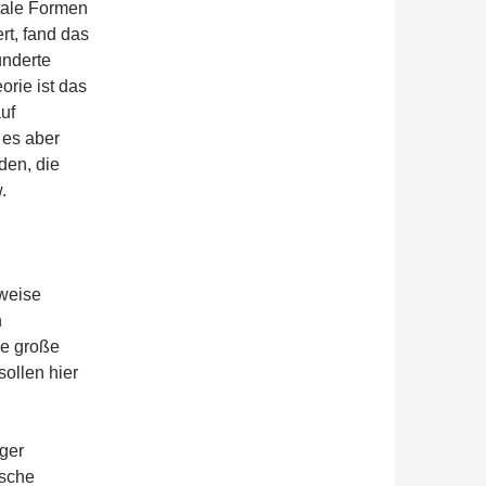
ale Formen
rt, fand das
underte
rie ist das
uf
 es aber
den, die
.
weise
n
ne große
sollen hier
iger
ische