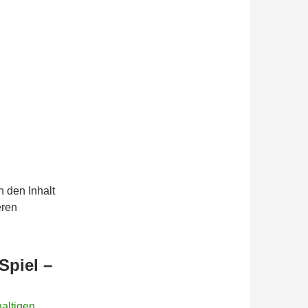
n den Inhalt
eren
Spiel –
altigen