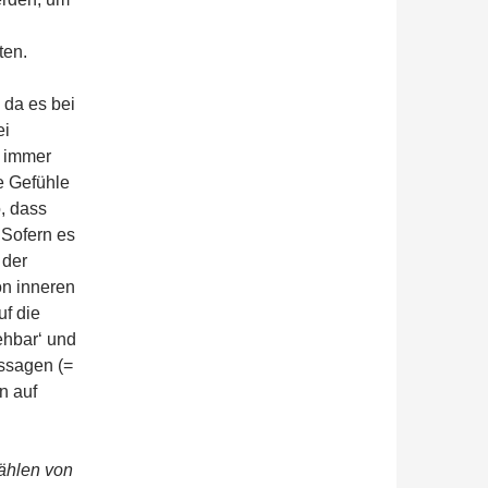
ten.
 da es bei
ei
, immer
e Gefühle
, dass
 Sofern es
 der
on inneren
f die
ehbar‘ und
ussagen (=
n auf
ählen von