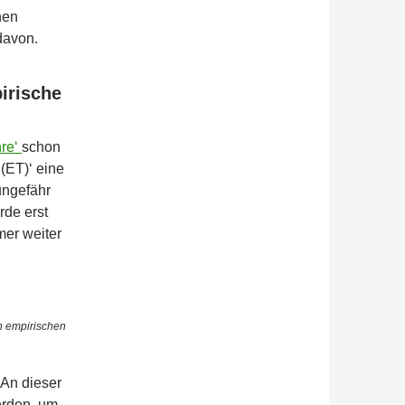
nen
davon.
irische
hre‘
schon
(ET)‘ eine
ungefähr
rde erst
mer weiter
en empirischen
An dieser
werden, um