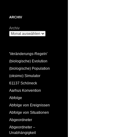
ARCHIV
Archiv
'Veränderungs-Regeln'
(biologische) Evolution
(biologische) Population
(oksimo) Simulator
61137 Schöneck
Aarhus Konvention
Abfolge
Abfolge von Ereignissen
Abfolge von Situationen
Abgeordneter
Abgeordneter –
Unabhängigkeit