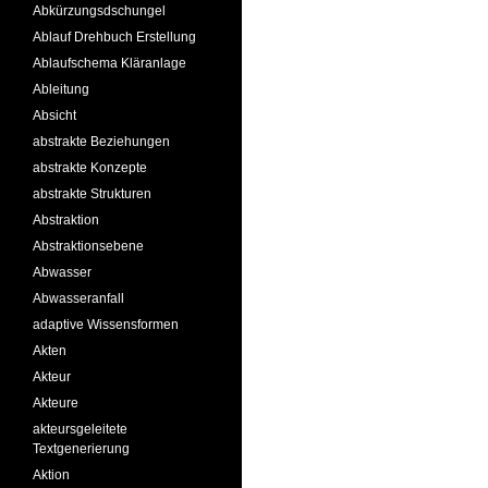
Abkürzungsdschungel
Ablauf Drehbuch Erstellung
Ablaufschema Kläranlage
Ableitung
Absicht
abstrakte Beziehungen
abstrakte Konzepte
abstrakte Strukturen
Abstraktion
Abstraktionsebene
Abwasser
Abwasseranfall
adaptive Wissensformen
Akten
Akteur
Akteure
akteursgeleitete
Textgenerierung
Aktion