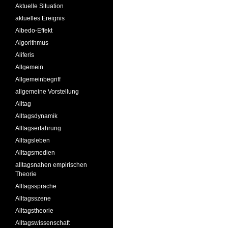
Aktuelle Situation
aktuelles Ereignis
Albedo-Effekt
Algorithmus
Aliferis
Allgemein
Allgemeinbegriff
allgemeine Vorstellung
Alltag
Alltagsdynamik
Alltagserfahrung
Alltagsleben
Alltagsmedien
alltagsnahen empirischen
Theorie
Alltagssprache
Alltagsszene
Alltagstheorie
Alltagswissenschaft