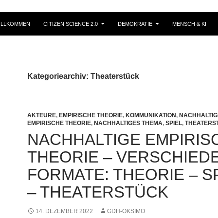
ILLKOMMEN
CITIZEN SCIENCE 2.0
DEMOKRATIE
MENSCH & KI
Kategoriearchiv: Theaterstück
AKTEURE
,
EMPIRISCHE THEORIE
,
KOMMUNIKATION
,
NACHHALTIG
EMPIRISCHE THEORIE
,
NACHHALTIGES THEMA
,
SPIEL
,
THEATERS
NACHHALTIGE EMPIRIS
THEORIE – VERSCHIED
FORMATE: THEORIE – S
– THEATERSTÜCK
14. DEZEMBER 2022
GDH-OKSIMO