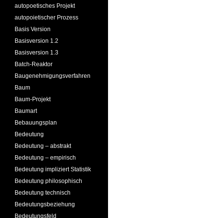
autopoetisches Projekt
autopoietischer Prozess
Basis Version
Basisversion 1.2
Basisversion 1.3
Batch-Reaktor
Baugenehmigungsverfahren
Baum
Baum-Projekt
Baumart
Bebauungsplan
Bedeutung
Bedeutung – abstrakt
Bedeutung – empirisch
Bedeutung impliziert Statistik
Bedeutung philosophisch
Bedeutung technisch
Bedeutungsbeziehung
Bedeutungsfeld