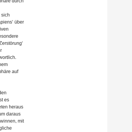
sphäre durch
 sich
apiens‘ über
iven
besondere
Zerstörung‘
r
ortlich.
inem
phäre auf
den
st es
eten heraus
 um daraus
winnen, mit
gliche