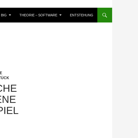
BIG
THEORIE – SOFTWARE
ENTSTEHUNG
E
TÜCK
CHE
ENE
PIEL