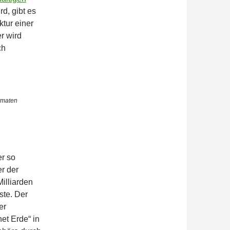
rd, gibt es
ktur einer
r wird
ch
ormaten
er so
er der
Milliarden
ste. Der
er
et Erde“ in