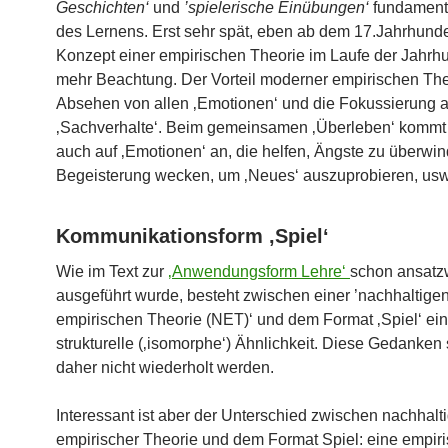
Geschichten‘
und
’spielerische Einübungen‘
fundament
des Lernens. Erst sehr spät, eben ab dem 17.Jahrhunde
Konzept einer empirischen Theorie im Laufe der Jahrh
mehr Beachtung. Der Vorteil moderner empirischen Theo
Absehen von allen ‚Emotionen‘ und die Fokussierung a
‚Sachverhalte‘. Beim gemeinsamen ‚Überleben‘ kommt
auch auf ‚Emotionen‘ an, die helfen, Ängste zu überwin
Begeisterung wecken, um ‚Neues‘ auszuprobieren, usw
Kommunikationsform ‚Spiel‘
Wie im Text zur
‚Anwendungsform Lehre‘
schon ansatz
ausgeführt wurde, besteht zwischen einer ’nachhaltige
empirischen Theorie (NET)‘ und dem Format ‚Spiel‘ ei
strukturelle (‚isomorphe‘) Ähnlichkeit. Diese Gedanken 
daher nicht wiederholt werden.
Interessant ist aber der Unterschied zwischen nachhalt
empirischer Theorie und dem Format Spiel: eine empir