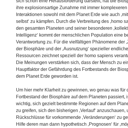
sich schon eine Herausforderung darstellt, hat die Bio
ihre explosionsartige Zunahme mit immer komplexeren
Interaktionen sowohl mit dem Planet Erde wie auch ‚mit
selbst‘ zu kämpfen. Durch die Verbreitung des ‚homo s
den gesamten Planeten und seiner besonderen ‚kollekt
Intelligenz‘ kommt der menschlichen Population eine 
Verantwortung zu. Für die vielfältigen Phänomene der ‚
der Biosphäre und der ‚Ausnutzung‘ spezieller endliche
Ressourcen zeichnet speziell der homo sapiens verantw
Die Meinungen verstärken sich, dass der Mensch zu e
Hauptfaktor der Gefährdung des Fortbestands der Bios
dem Planet Erde geworden ist.
Um hier mehr Klarheit zu gewinnen, wo genau was für 
Fortbestand der Biosphäre auf dem Planeten passiert, i
wichtig, sich gezielt bestimmte Regionen auf dem Plan
zu greifen, sich den bisherigen ‚Verlauf‘ anzuschauen,
Rückschlüsse für vorkommende ‚Veränderungen‘ zu ge
Hilfe deren man dann hypothetisch ‚Prognosen‘ für ‚mö