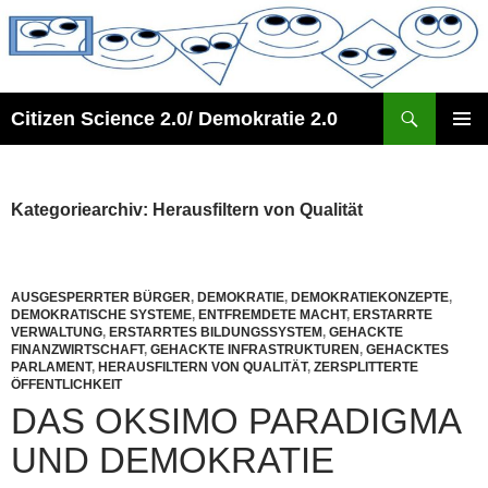
Zum
Inhalt
springen
Suchen
Citizen Science 2.0/ Demokratie 2.0
PRIMÄR
MENÜ
Kategoriearchiv: Herausfiltern von Qualität
AUSGESPERRTER BÜRGER
,
DEMOKRATIE
,
DEMOKRATIEKONZEPTE
,
DEMOKRATISCHE SYSTEME
,
ENTFREMDETE MACHT
,
ERSTARRTE
VERWALTUNG
,
ERSTARRTES BILDUNGSSYSTEM
,
GEHACKTE
FINANZWIRTSCHAFT
,
GEHACKTE INFRASTRUKTUREN
,
GEHACKTES
PARLAMENT
,
HERAUSFILTERN VON QUALITÄT
,
ZERSPLITTERTE
ÖFFENTLICHKEIT
DAS OKSIMO PARADIGMA
UND DEMOKRATIE