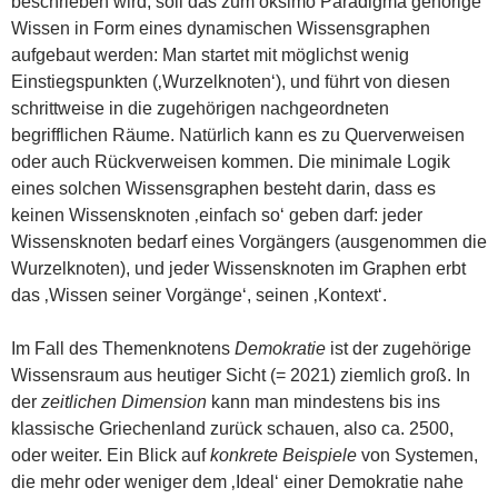
beschrieben wird, soll das zum oksimo Paradigma gehörige
Wissen in Form eines dynamischen Wissensgraphen
aufgebaut werden: Man startet mit möglichst wenig
Einstiegspunkten (‚Wurzelknoten‘), und führt von diesen
schrittweise in die zugehörigen nachgeordneten
begrifflichen Räume. Natürlich kann es zu Querverweisen
oder auch Rückverweisen kommen. Die minimale Logik
eines solchen Wissensgraphen besteht darin, dass es
keinen Wissensknoten ‚einfach so‘ geben darf: jeder
Wissensknoten bedarf eines Vorgängers (ausgenommen die
Wurzelknoten), und jeder Wissensknoten im Graphen erbt
das ‚Wissen seiner Vorgänge‘, seinen ‚Kontext‘.
Im Fall des Themenknotens
Demokratie
ist der zugehörige
Wissensraum aus heutiger Sicht (= 2021) ziemlich groß. In
der
zeitlichen Dimension
kann man mindestens bis ins
klassische Griechenland zurück schauen, also ca. 2500,
oder weiter. Ein Blick auf
konkrete Beispiele
von Systemen,
die mehr oder weniger dem ‚Ideal‘ einer Demokratie nahe