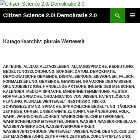
Zum
Inhalt
Suchen
Citizen Science 2.0/ Demokratie 2.0
springen
PRIMÄR
MENÜ
Kategoriearchiv: plurale Wertewelt
AKTEURE
,
ALLTAG
,
ALLTAGSLEBEN
,
ALLTAGSSPRACHE
,
BEDEUTUNG
,
BEDEUTUNGSZUORDNUNG
,
BÜRGER
,
DATUM
,
DEMOKRATIE
,
DEMOKRATISCHE GEMEINDE
,
DIGITALISIERUNG
,
EINWOHNER
,
FALSCH
,
FORMALISIERUNG
,
GEMEINDE
,
GEWISSEN
,
GRAUZONE DES WISSENS
,
GRUNDGESETZ (GG)
,
HANDELNDE AKTEURE
,
INNERE DES MENSCHEN
,
KALENDER
,
MEDIUM SPRACHE
,
MINDERHEITENMEINUNG
,
MUSTER
,
NORMALE SPRACHE
,
ORGANISATION VON WISSEN
,
PATENTLÖSUNG
,
PLANUNG
,
PLURALE WERTEWELT
,
RESTRISIKO
,
RISIKO
,
SCHWEBEZUSTAND
,
SPRACHE
,
SPRACHLICHE BEDEUTUNG
,
TÄGLICHE
ZEITREISE
,
UHREN
,
UNBEKANNTE ZUKUNFT
,
VERÄNDERUNG
,
VOLK
,
WAHR
,
WAHRSCHEINLICHKEIT
,
WAHRSCHEINLICHKEITSFORMEN
,
WAHRSCHEINLICHKEITSVERTEILUNGEN
,
WASSER
,
WASSERKREISLAUF
,
WASSERVERBRAUCH
,
WASSERVERFÜGBARKEIT
,
WASSERVERSORGUNG
,
WERTEWELT
,
WISSEN
,
WOHL DES VOLKES
,
ZEIT
,
ZEITMASCHINE (UHR)
,
ZEITRAFFER
,
ZEITREISE
,
ZUKUNFTSPLANUNG
,