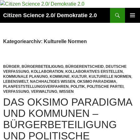
Zum
Inhalt
Suchen
Citizen Science 2.0/ Demokratie 2.0
springen
PRIMÄR
MENÜ
Kategoriearchiv: Kulturelle Normen
BÜRGER
,
BÜRGERBETEILIGUNG
,
BÜRGERENTSCHEID
,
DEUTSCHE
VERFASSUNG
,
KOLLABORATION
,
KOLLABORATIVES ERSTELLEN
,
KOMMUNALE PLANUNG
,
KOMMUNE
,
KULTUR
,
KULTURELLE NORMEN
,
LEBENSWELT
,
NACHHALTIGES WISSEN
,
OKSIMO PARADIGMA
,
PLANFESTSTELLUNGSVERFAHREN
,
POLITIK
,
POLITISCHE PARTEI
,
VERFASSUNG
,
VERWALTUNG
,
WISSEN
DAS OKSIMO PARADIGMA
UND KOMMUNEN –
BÜRGERBETEILIGUNG
UND POLITISCHE