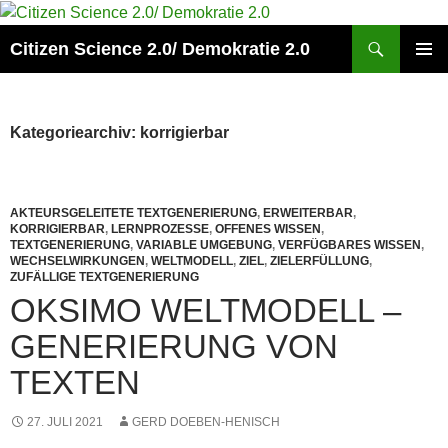
Zum
Inhalt
Suchen
Citizen Science 2.0/ Demokratie 2.0
springen
PRIMÄR
MENÜ
Kategoriearchiv: korrigierbar
AKTEURSGELEITETE TEXTGENERIERUNG
,
ERWEITERBAR
,
KORRIGIERBAR
,
LERNPROZESSE
,
OFFENES WISSEN
,
TEXTGENERIERUNG
,
VARIABLE UMGEBUNG
,
VERFÜGBARES WISSEN
,
WECHSELWIRKUNGEN
,
WELTMODELL
,
ZIEL
,
ZIELERFÜLLUNG
,
ZUFÄLLIGE TEXTGENERIERUNG
OKSIMO WELTMODELL –
GENERIERUNG VON
TEXTEN
27. JULI 2021
GERD DOEBEN-HENISCH