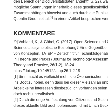
den Bereich der Biodiversitätsdaten angeht“ (S. 22), wa
mögliche Spannungen innerhalb dieses gesellscahftli
Zusammenhängen hinweist und auch durch die Publika
[5]
Quentin Groom et. al.
in einem Artikel besprochen we
KOMMENTARE
[0] Vohland, K., & Göbel, C. (2017). Open Science und 
Science als symbiotische Beziehung? Eine Gegenüber
von Konzepten. TATuP – Zeitschrift für Technikfolgena
in Theorie und Praxis / Journal for Technology Assessm
Theory and Practice, 26(1-2), 18-24.
https://doi.org/10.14512/tatup.26.1-2.18
[1] Sinn macht es vielleicht mehr, die Ökonomischen In
ins Boot zu holen, denn dass bei dieser Vielzahl an un
Arbeit keine Interessen diesbezüglich vorhanden seien 
doch recht unrealistisch.
[2] Durch die enge Verflechtung von Citizens und Scie
dieses aktuelle Bild auch polemisierend mit Ulrich Bec