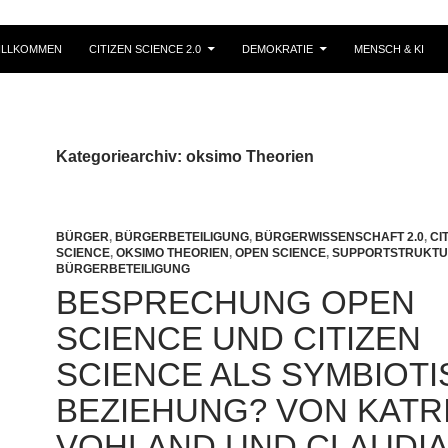
ILLKOMMEN
CITIZEN SCIENCE 2.0
DEMOKRATIE
MENSCH & KI
Kategoriearchiv: oksimo Theorien
BÜRGER
,
BÜRGERBETEILIGUNG
,
BÜRGERWISSENSCHAFT 2.0
,
CI
SCIENCE
,
OKSIMO THEORIEN
,
OPEN SCIENCE
,
SUPPORTSTRUKT
BÜRGERBETEILIGUNG
BESPRECHUNG OPEN
SCIENCE UND CITIZEN
SCIENCE ALS SYMBIOT
BEZIEHUNG? VON KATR
VOHLAND UND CLAUDIA