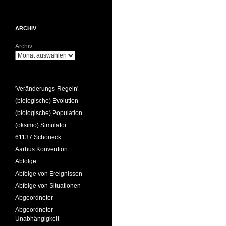
ARCHIV
Archiv
'Veränderungs-Regeln'
(biologische) Evolution
(biologische) Population
(oksimo) Simulator
61137 Schöneck
Aarhus Konvention
Abfolge
Abfolge von Ereignissen
Abfolge von Situationen
Abgeordneter
Abgeordneter –
Unabhängigkeit