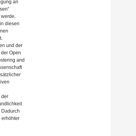
ligung an
sen“
t werde.
in diesen
enen
t.
ten und der
 der Open
stering and
issenschaft
sätzlicher
tiven
 der
undlichkeit
. Dadurch
 erhöhter