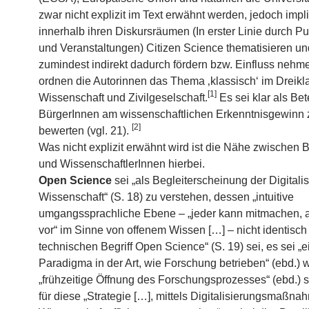
zwar nicht explizit im Text erwähnt werden, jedoch impli
innerhalb ihren Diskursräumen (In erster Linie durch Pu
und Veranstaltungen) Citizen Science thematisieren un
zumindest indirekt dadurch fördern bzw. Einfluss nehm
ordnen die Autorinnen das Thema ‚klassisch‘ im Dreikla
[1]
Wissenschaft und Zivilgeselschaft.
Es sei klar als Bet
BürgerInnen am wissenschaftlichen Erkenntnisgewinn 
[2]
bewerten (vgl. 21).
Was nicht explizit erwähnt wird ist die Nähe zwischen 
und WissenschaftlerInnen hierbei.
Open Science
sei „als Begleiterscheinung der Digitali
Wissenschaft“ (S. 18) zu verstehen, dessen „intuitive
umgangssprachliche Ebene – „jeder kann mitmachen, al
vor“ im Sinne von offenem Wissen […] – nicht identisch
technischen Begriff Open Science“ (S. 19) sei, es sei „
Paradigma in der Art, wie Forschung betrieben“ (ebd.) 
„frühzeitige Öffnung des Forschungsprozesses“ (ebd.) s
für diese „Strategie […], mittels Digitalisierungsmaßn