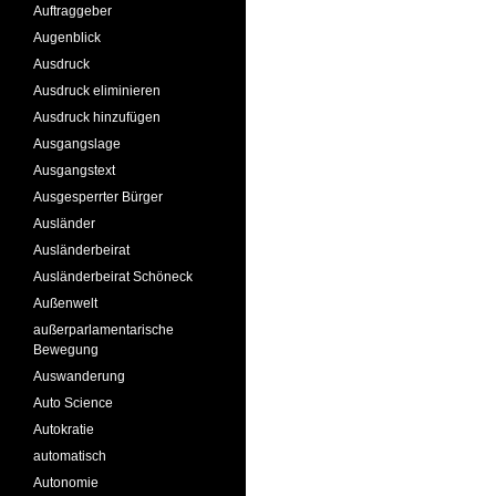
Auftraggeber
Augenblick
Ausdruck
Ausdruck eliminieren
Ausdruck hinzufügen
Ausgangslage
Ausgangstext
Ausgesperrter Bürger
Ausländer
Ausländerbeirat
Ausländerbeirat Schöneck
Außenwelt
außerparlamentarische
Bewegung
Auswanderung
Auto Science
Autokratie
automatisch
Autonomie