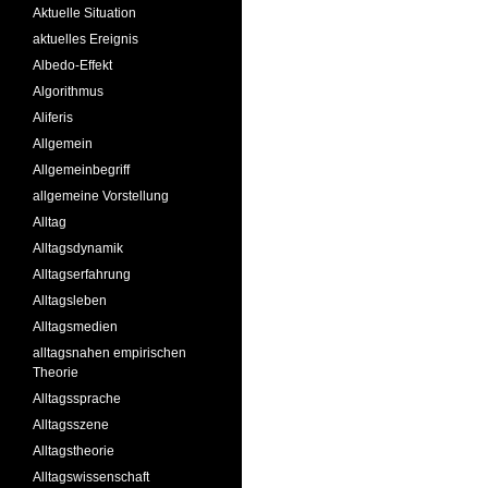
Aktuelle Situation
aktuelles Ereignis
Albedo-Effekt
Algorithmus
Aliferis
Allgemein
Allgemeinbegriff
allgemeine Vorstellung
Alltag
Alltagsdynamik
Alltagserfahrung
Alltagsleben
Alltagsmedien
alltagsnahen empirischen
Theorie
Alltagssprache
Alltagsszene
Alltagstheorie
Alltagswissenschaft