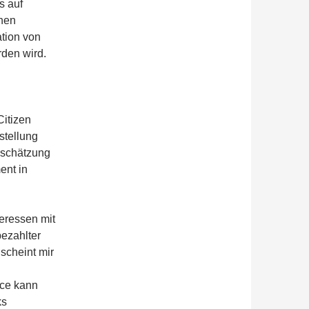
s auf
chen
tion von
rden wird.
Citizen
stellung
bschätzung
ent in
teressen mit
bezahlter
scheint mir
nce kann
ks