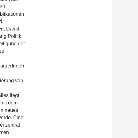
zit
blikationen
d
en. Damit
ng Politik,
eiligung der
zu
BürgerInnen
sierung von
les liegt
 mit dem
ein neues
werde. Eine
ei zentral
ahmen