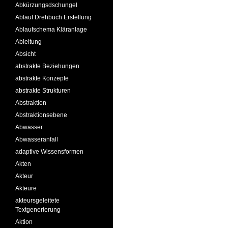
Abkürzungsdschungel
Ablauf Drehbuch Erstellung
Ablaufschema Kläranlage
Ableitung
Absicht
abstrakte Beziehungen
abstrakte Konzepte
abstrakte Strukturen
Abstraktion
Abstraktionsebene
Abwasser
Abwasseranfall
adaptive Wissensformen
Akten
Akteur
Akteure
akteursgeleitete
Textgenerierung
Aktion