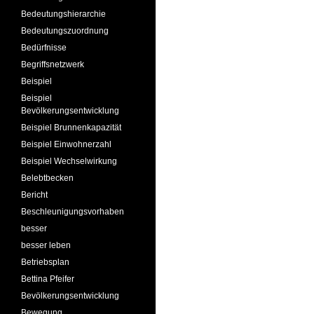
Bedeutungshierarchie
Bedeutungszuordnung
Bedürfnisse
Begriffsnetzwerk
Beispiel
Beispiel
Bevölkerungsentwicklung
Beispiel Brunnenkapazität
Beispiel Einwohnerzahl
Beispiel Wechselwirkung
Belebtbecken
Bericht
Beschleunigungsvorhaben
besser
besser leben
Betriebsplan
Bettina Pfeifer
Bevölkerungsentwicklung
Bewegung