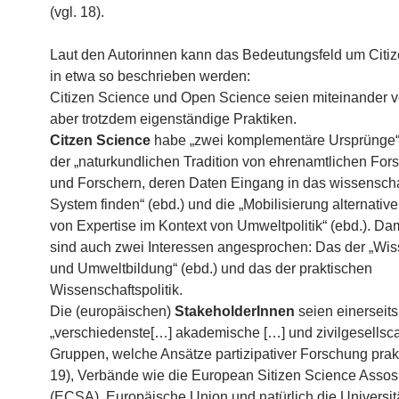
(vgl. 18).
Laut den Autorinnen kann das Bedeutungsfeld um Citi
in etwa so beschrieben werden:
Citizen Science und Open Science seien miteinander 
aber trotzdem eigenständige Praktiken.
Citzen Science
habe „zwei komplementäre Ursprünge“ 
der „naturkundlichen Tradition von ehrenamtlichen For
und Forschern, deren Daten Eingang in das wissenscha
System finden“ (ebd.) und die „Mobilisierung alternativ
von Expertise im Kontext von Umweltpolitik“ (ebd.). Da
sind auch zwei Interessen angesprochen: Das der „Wis
und Umweltbildung“ (ebd.) und das der praktischen
Wissenschaftspolitik.
Die (europäischen)
StakeholderInnen
seien einerseits
„verschiedenste[…] akademische […] und zivilgesellsca
Gruppen, welche Ansätze partizipativer Forschung prakt
19), Verbände wie die European Sitizen Science Assos
(ECSA), Europäische Union und natürlich die Universitä