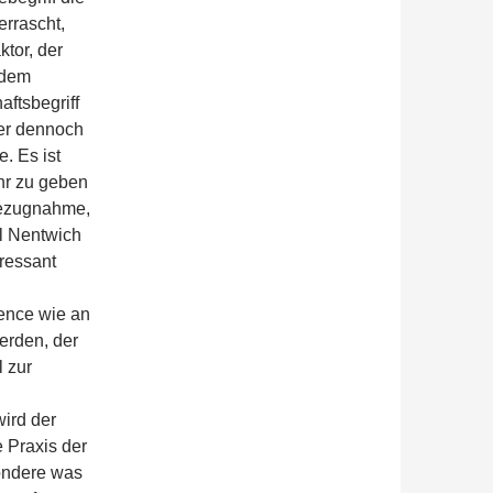
rrascht,
ktor, der
 dem
ftsbegriff
ber dennoch
. Es ist
ehr zu geben
 Bezugnahme,
el Nentwich
eressant
ience wie an
erden, der
 zur
ird der
 Praxis der
sondere was