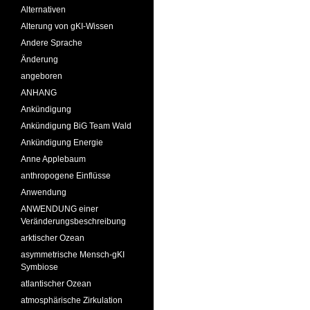
Alternativen
Alterung von gKI-Wissen
Andere Sprache
Änderung
angeboren
ANHANG
Ankündigung
Ankündigung BiG Team Wald
Ankündigung Energie
Anne Applebaum
anthropogene Einflüsse
Anwendung
ANWENDUNG einer
Veränderungsbeschreibung
arktischer Ozean
asymmetrische Mensch-gKI
Symbiose
atlantischer Ozean
atmosphärische Zirkulation