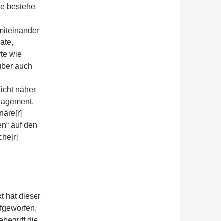
e bestehe
miteinander
ate,
rte wie
über auch
nicht näher
ngagement,
näre[r]
en“ auf den
che[r]
 hat dieser
fgeworfen,
begriff die