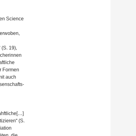
zen Science
verwoben,
(S. 19),
scherinnen
ftliche
er Formen
mit auch
senschafts-
hftliche[…]
izieren“ (S.
iation
ten, die