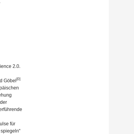
ience 2.0.
[0]
nd Göbel
opäischen
iehung
 der
erführende
ulse für
 spiegeln“