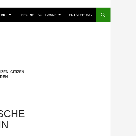
BIG
THEORIE – SOFTWARE
ENTSTEHUNG
TIZEN
,
CITIZEN
UREN
ISCHE
IN