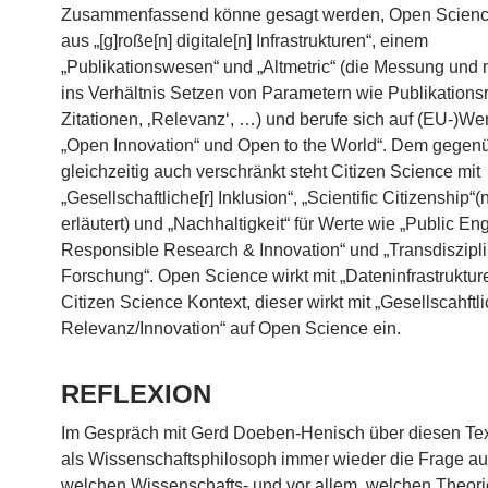
Zusammenfassend könne gesagt werden, Open Scienc
aus „[g]roße[n] digitale[n] Infrastrukturen“, einem
„Publikationswesen“ und „Altmetric“ (die Messung und 
ins Verhältnis Setzen von Parametern wie Publikationsr
Zitationen, ‚Relevanz‘, …) und berufe sich auf (EU-)We
„Open Innovation“ und Open to the World“. Dem gegen
gleichzeitig auch verschränkt steht Citizen Science mit
„Gesellschaftliche[r] Inklusion“, „Scientific Citizenship“(
erläutert) und „Nachhaltigkeit“ für Werte wie „Public E
Responsible Research & Innovation“ und „Transdiszipli
Forschung“. Open Science wirkt mit „Dateninfrastruktur
Citizen Science Kontext, dieser wirkt mit „Gesellscahftli
Relevanz/Innovation“ auf Open Science ein.
REFLEXION
Im Gespräch mit Gerd Doeben-Henisch über diesen Text
als Wissenschaftsphilosoph immer wieder die Frage au
welchen Wissenschafts- und vor allem, welchen Theorie