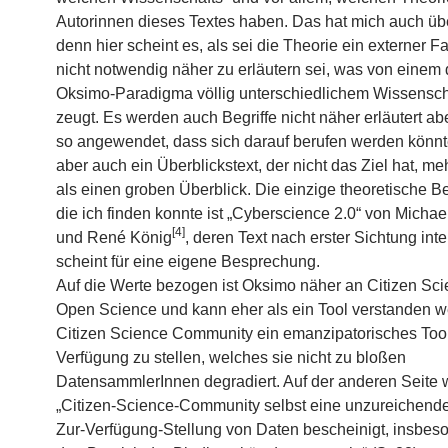
Autorinnen dieses Textes haben. Das hat mich auch übe
denn hier scheint es, als sei die Theorie ein externer Fa
nicht notwendig näher zu erläutern sei, was von einem
Oksimo-Paradigma völlig unterschiedlichem Wissenscha
zeugt. Es werden auch Begriffe nicht näher erläutert a
so angewendet, dass sich darauf berufen werden könnte
aber auch ein Überblickstext, der nicht das Ziel hat, m
als einen groben Überblick. Die einzige theoretische
die ich finden konnte ist „Cyberscience 2.0“ von Micha
[4]
und René König
, deren Text nach erster Sichtung int
scheint für eine eigene Besprechung.
Auf die Werte bezogen ist Oksimo näher an Citizen Sc
Open Science und kann eher als ein Tool verstanden w
Citizen Science Community ein emanzipatorisches Tool
Verfügung zu stellen, welches sie nicht zu bloßen
DatensammlerInnen degradiert. Auf der anderen Seite w
„Citizen­-Science­-Community selbst eine unzureichende
Zur­-Verfügung-­Stellung von Daten bescheinigt, insbe