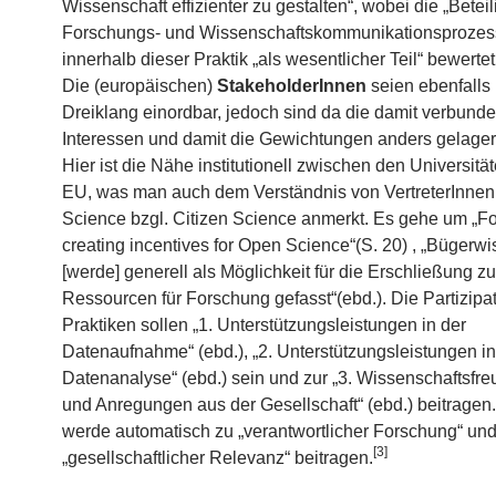
Wissenschaft effizienter zu gestalten“, wobei die „Betei
Forschungs- und Wissenschaftskommunikationsprozes
innerhalb dieser Praktik „als wesentlicher Teil“ bewerte
Die (europäischen)
StakeholderInnen
seien ebenfalls 
Dreiklang einordbar, jedoch sind da die damit verbund
Interessen und damit die Gewichtungen anders gelager
Hier ist die Nähe institutionell zwischen den Universitä
EU, was man auch dem Verständnis von VertreterInnen
Science bzgl. Citizen Science anmerkt. Es gehe um „Fo
creating incentives for Open Science“(S. 20) , „Bügerw
[werde] generell als Möglichkeit für die Erschließung zu
Ressourcen für Forschung gefasst“(ebd.). Die Partizipa
Praktiken sollen „1. Unterstützungsleistungen in der
Datenaufnahme“ (ebd.), „2. Unterstützungsleistungen in
Datenanalyse“ (ebd.) sein und zur „3. Wissenschaftsfre
und Anregungen aus der Gesellschaft“ (ebd.) beitragen
werde automatisch zu „verantwortlicher Forschung“ und
[3]
„gesellschaftlicher Relevanz“ beitragen.