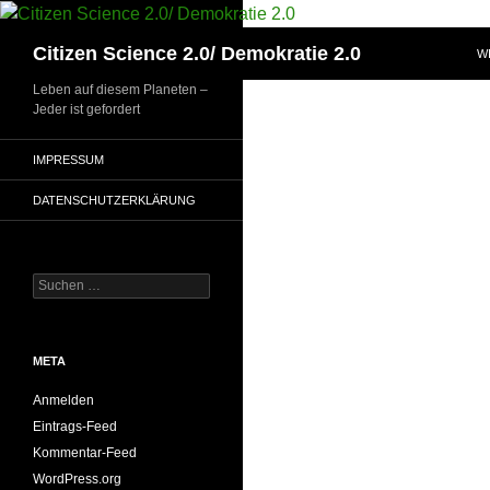
Zum
Inhalt
Suchen
Citizen Science 2.0/ Demokratie 2.0
W
springen
Leben auf diesem Planeten –
Jeder ist gefordert
IMPRESSUM
DATENSCHUTZERKLÄRUNG
Suchen
nach:
META
Anmelden
Eintrags-Feed
Kommentar-Feed
WordPress.org