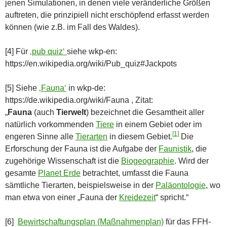
jenen Simulationen, in denen viele veränderliche Größen
auftreten, die prinzipiell nicht erschöpfend erfasst werden
können (wie z.B. im Fall des Waldes).
[4] Für
‚pub quiz‘
siehe wkp-en:
https://en.wikipedia.org/wiki/Pub_quiz#Jackpots
[5] Siehe
‚Fauna‘
in wkp-de:
https://de.wikipedia.org/wiki/Fauna , Zitat:
„
Fauna
(auch
Tierwelt
) bezeichnet die Gesamtheit aller
natürlich vorkommenden
Tiere
in einem Gebiet oder im
[1]
engeren Sinne alle
Tierarten
in diesem Gebiet.
Die
Erforschung der Fauna ist die Aufgabe der
Faunistik
, die
zugehörige Wissenschaft ist die
Biogeographie
. Wird der
gesamte
Planet Erde
betrachtet, umfasst die Fauna
sämtliche Tierarten, beispielsweise in der
Paläontologie
, wo
man etwa von einer „Fauna der
Kreidezeit
“ spricht.“
[6]
Bewirtschaftungsplan (Maßnahmenplan)
für das FFH-