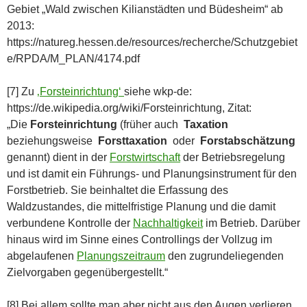
Gebiet „Wald zwischen Kilianstädten und Büdesheim“ ab
2013:
https://natureg.hessen.de/resources/recherche/Schutzgebiet
e/RPDA/M_PLAN/4174.pdf
[7] Zu
‚Forsteinrichtung‘
siehe wkp-de:
https://de.wikipedia.org/wiki/Forsteinrichtung, Zitat:
„Die
Forsteinrichtung
(früher auch
Taxation
beziehungsweise
Forsttaxation
oder
Forstabschätzung
genannt) dient in der
Forstwirtschaft
der Betriebsregelung
und ist damit ein Führungs- und Planungsinstrument für den
Forstbetrieb. Sie beinhaltet die Erfassung des
Waldzustandes, die mittelfristige Planung und die damit
verbundene Kontrolle der
Nachhaltigkeit
im Betrieb. Darüber
hinaus wird im Sinne eines Controllings der Vollzug im
abgelaufenen
Planungszeitraum
den zugrundeliegenden
Zielvorgaben gegenübergestellt.“
[8] Bei allem sollte man aber nicht aus den Augen verlieren,