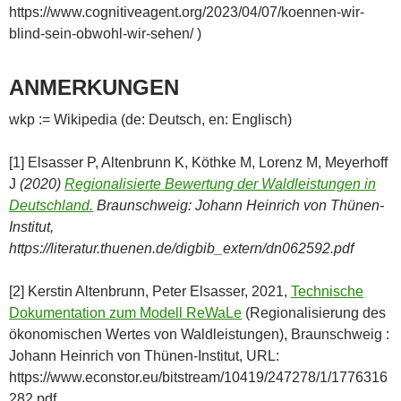
https://www.cognitiveagent.org/2023/04/07/koennen-wir-
blind-sein-obwohl-wir-sehen/ )
ANMERKUNGEN
wkp := Wikipedia (de: Deutsch, en: Englisch)
[1] Elsasser P, Altenbrunn K, Köthke M, Lorenz M, Meyerhoff
J
(2020)
Regionalisierte Bewertung der Waldleistungen in
Deutschland.
Braunschweig: Johann Heinrich von Thünen-
Institut,
https://literatur.thuenen.de/digbib_extern/dn062592.pdf
[2] Kerstin Altenbrunn, Peter Elsasser, 2021,
Technische
Dokumentation zum Modell ReWaLe
(Regionalisierung des
ökonomischen Wertes von Waldleistungen), Braunschweig :
Johann Heinrich von Thünen-Institut, URL:
https://www.econstor.eu/bitstream/10419/247278/1/1776316
282.pdf