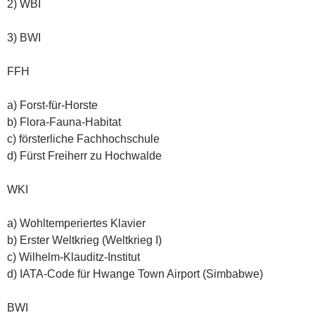
2) WBI
3) BWI
FFH
a) Forst-für-Horste
b) Flora-Fauna-Habitat
c) försterliche Fachhochschule
d) Fürst Freiherr zu Hochwalde
WKI
a) Wohltemperiertes Klavier
b) Erster Weltkrieg (Weltkrieg I)
c) Wilhelm-Klauditz-Institut
d) IATA-Code für Hwange Town Airport (Simbabwe)
BWI