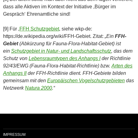
dass alle Aktiven im Kontext der Initiative ‚Bürger im
Gespräch‘ Ehrenamtliche sind!
[9] Für ‚
FFH Schutzgebiet
‚ siehe wkp-de:
https://de.wikipedia.org/wiki/FFH-Gebiet. Zitat:
„Ein
FFH-
Gebiet
(Abkürzung für Fauna-Flora-Habitat-Gebiet) ist
ein
Schutzgebiet in Natur- und Landschaftsschutz
, das dem
Schutz von
Lebensraumtypen des Anhangs I
der Richtlinie
92/43/EWG (Fauna-Flora-Habitat-Richtlinie) bzw.
Arten des
Anhangs II
der FFH-Richtlinie dient. FFH-Gebiete bilden
gemeinsam mit den
Europäischen Vogelschutzgebieten
das
Netzwerk
Natura 2000
.“
IMPRESSUM