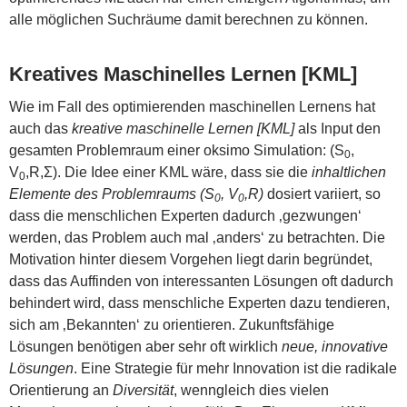
alle möglichen Suchräume damit berechnen zu können.
Kreatives Maschinelles Lernen [KML]
Wie im Fall des optimierenden maschinellen Lernens hat
auch das
kreative maschinelle Lernen [KML]
als Input den
gesamten Problemraum einer oksimo Simulation: (S
,
0
V
,R,Σ). Die Idee einer KML wäre, dass sie die
inhaltlichen
0
Elemente des Problemraums (S
, V
,R)
dosiert variiert, so
0
0
dass die menschlichen Experten dadurch ‚gezwungen‘
werden, das Problem auch mal ‚anders‘ zu betrachten. Die
Motivation hinter diesem Vorgehen liegt darin begründet,
dass das Auffinden von interessanten Lösungen oft dadurch
behindert wird, dass menschliche Experten dazu tendieren,
sich am ‚Bekannten‘ zu orientieren. Zukunftsfähige
Lösungen benötigen aber sehr oft wirklich
neue, innovative
Lösungen
. Eine Strategie für mehr Innovation ist die radikale
Orientierung an
Diversität
, wenngleich dies vielen