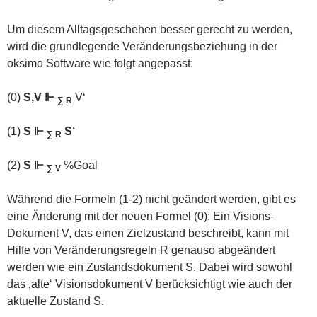
Um diesem Alltagsgeschehen besser gerecht zu werden,
wird die grundlegende Veränderungsbeziehung in der
oksimo Software wie folgt angepasst:
(0)
S,V ⊩
V‘
∑ R
(1)
S ⊩
S‘
∑ R
(2)
S ⊩
%Goal
∑ V
Während die Formeln (1-2) nicht geändert werden, gibt es
eine Änderung mit der neuen Formel (0): Ein Visions-
Dokument V, das einen Zielzustand beschreibt, kann mit
Hilfe von Veränderungsregeln R genauso abgeändert
werden wie ein Zustandsdokument S. Dabei wird sowohl
das ‚alte‘ Visionsdokument V berücksichtigt wie auch der
aktuelle Zustand S.