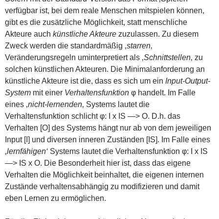
verfügbar ist, bei dem reale Menschen mitspielen können,
gibt es die zusätzliche Möglichkeit, statt menschliche
Akteure auch
künstliche Akteure
zuzulassen. Zu diesem
Zweck werden die standardmäßig ‚
starren
‚
Veränderungsregeln uminterpretiert als ‚
Schnittstellen
‚ zu
solchen künstlichen Akteuren. Die Minimalanforderung an
künstliche Akteure ist die, dass es sich um ein
Input-Output-
System
mit einer
Verhaltensfunktion
φ handelt. Im Falle
eines ‚
nicht-lernenden
‚ Systems lautet die
Verhaltensfunktion schlicht φ: I x IS —> O. D.h. das
Verhalten [O] des Systems hängt nur ab von dem jeweiligen
Input [I] und diversen inneren Zuständen [IS]. Im Falle eines
‚
lernfähigen‘
Systems lautet die Verhaltensfunktion φ: I x IS
—> IS x O. Die Besonderheit hier ist, dass das eigene
Verhalten die Möglichkeit beinhaltet, die eigenen internen
Zustände verhaltensabhängig zu modifizieren und damit
eben Lernen zu ermöglichen.