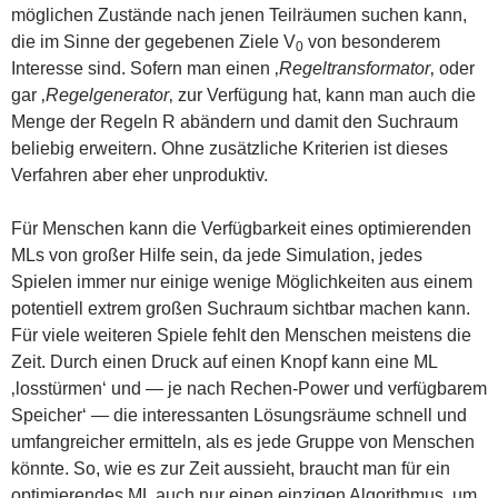
möglichen Zustände nach jenen Teilräumen suchen kann,
die im Sinne der gegebenen Ziele V
von besonderem
0
Interesse sind. Sofern man einen ‚
Regeltransformator
‚ oder
gar ‚
Regelgenerator
‚ zur Verfügung hat, kann man auch die
Menge der Regeln R abändern und damit den Suchraum
beliebig erweitern. Ohne zusätzliche Kriterien ist dieses
Verfahren aber eher unproduktiv.
Für Menschen kann die Verfügbarkeit eines optimierenden
MLs von großer Hilfe sein, da jede Simulation, jedes
Spielen immer nur einige wenige Möglichkeiten aus einem
potentiell extrem großen Suchraum sichtbar machen kann.
Für viele weiteren Spiele fehlt den Menschen meistens die
Zeit. Durch einen Druck auf einen Knopf kann eine ML
‚losstürmen‘ und — je nach Rechen-Power und verfügbarem
Speicher‘ — die interessanten Lösungsräume schnell und
umfangreicher ermitteln, als es jede Gruppe von Menschen
könnte. So, wie es zur Zeit aussieht, braucht man für ein
optimierendes ML auch nur einen einzigen Algorithmus, um