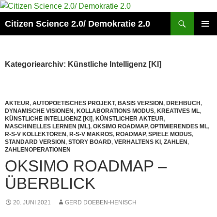
Zum
Inhalt
Suchen
Citizen Science 2.0/ Demokratie 2.0
springen
PRIMÄR
MENÜ
Kategoriearchiv: Künstliche Intelligenz [KI]
AKTEUR
,
AUTOPOETISCHES PROJEKT
,
BASIS VERSION
,
DREHBUCH
,
DYNAMISCHE VISIONEN
,
KOLLABORATIONS MODUS
,
KREATIVES ML
,
KÜNSTLICHE INTELLIGENZ [KI]
,
KÜNSTLICHER AKTEUR
,
MASCHINELLES LERNEN [ML]
,
OKSIMO ROADMAP
,
OPTIMIERENDES ML
,
R-S-V KOLLEKTOREN
,
R-S-V MAKROS
,
ROADMAP
,
SPIELE MODUS
,
STANDARD VERSION
,
STORY BOARD
,
VERHALTENS KI
,
ZAHLEN
,
ZAHLENOPERATIONEN
OKSIMO ROADMAP –
ÜBERBLICK
20. JUNI 2021
GERD DOEBEN-HENISCH