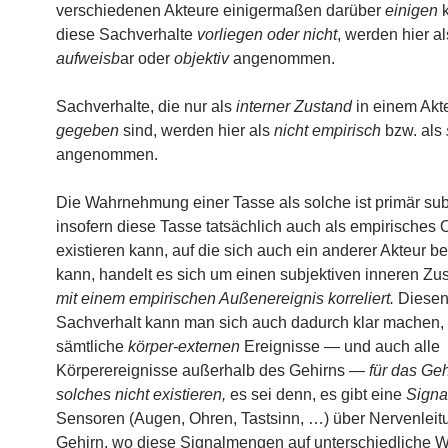
verschiedenen Akteure einigermaßen darüber
einigen
k
diese Sachverhalte
vorliegen
oder nicht
, werden hier a
aufweisb
ar oder
objektiv
angenommen.
Sachverhalte, die nur als
interner Zustand
in einem Akt
gegeben
sind, werden hier als
nicht empirisch
bzw. als
angenommen.
Die Wahrnehmung einer Tasse als solche ist primär subj
insofern diese Tasse tatsächlich auch als empirisches 
existieren kann, auf die sich auch ein anderer Akteur b
kann, handelt es sich um einen subjektiven inneren Zus
mit einem empirischen Außenereignis korreliert.
Diese
Sachverhalt kann man sich auch dadurch klar machen,
sämtliche
körper-externen
Ereignisse — und auch alle
Körperereignisse außerhalb des Gehirns —
für das Geh
solches nicht existieren,
es sei denn, es gibt eine
Signa
Sensoren (Augen, Ohren, Tastsinn, …) über Nervenlei
Gehirn, wo diese Signalmengen auf unterschiedliche 