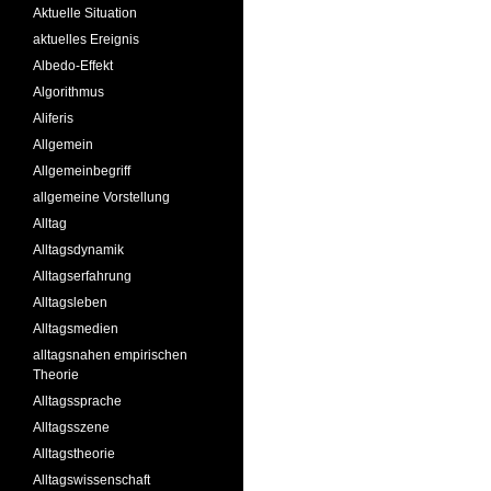
Aktuelle Situation
aktuelles Ereignis
Albedo-Effekt
Algorithmus
Aliferis
Allgemein
Allgemeinbegriff
allgemeine Vorstellung
Alltag
Alltagsdynamik
Alltagserfahrung
Alltagsleben
Alltagsmedien
alltagsnahen empirischen
Theorie
Alltagssprache
Alltagsszene
Alltagstheorie
Alltagswissenschaft