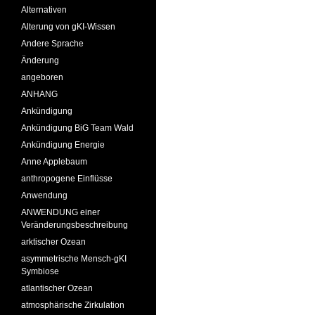
Alternativen
Alterung von gKI-Wissen
Andere Sprache
Änderung
angeboren
ANHANG
Ankündigung
Ankündigung BiG Team Wald
Ankündigung Energie
Anne Applebaum
anthropogene Einflüsse
Anwendung
ANWENDUNG einer
Veränderungsbeschreibung
arktischer Ozean
asymmetrische Mensch-gKI
Symbiose
atlantischer Ozean
atmosphärische Zirkulation