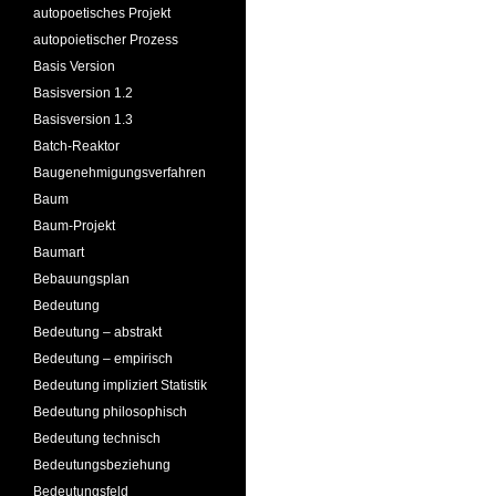
autopoetisches Projekt
autopoietischer Prozess
Basis Version
Basisversion 1.2
Basisversion 1.3
Batch-Reaktor
Baugenehmigungsverfahren
Baum
Baum-Projekt
Baumart
Bebauungsplan
Bedeutung
Bedeutung – abstrakt
Bedeutung – empirisch
Bedeutung impliziert Statistik
Bedeutung philosophisch
Bedeutung technisch
Bedeutungsbeziehung
Bedeutungsfeld