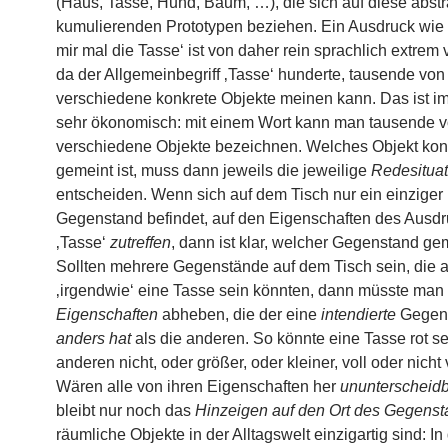
(Haus, Tasse, Hund, Baum, …), die sich auf diese abst
kumulierenden Prototypen beziehen. Ein Ausdruck wie 
mir mal die Tasse‘ ist von daher rein sprachlich extrem v
da der Allgemeinbegriff ‚Tasse‘ hunderte, tausende von
verschiedene konkrete Objekte meinen kann. Das ist im
sehr ökonomisch: mit einem Wort kann man tausende 
verschiedene Objekte bezeichnen. Welches Objekt kon
gemeint ist, muss dann jeweils die jeweilige
Redesituat
entscheiden. Wenn sich auf dem Tisch nur ein einziger
Gegenstand befindet, auf den Eigenschaften des Ausd
‚Tasse‘
zutreffen
, dann ist klar, welcher Gegenstand gem
Sollten mehrere Gegenstände auf dem Tisch sein, die a
‚irgendwie‘ eine Tasse sein könnten, dann müsste man 
Eigenschaften
abheben, die der eine
intendierte
Gegen
anders hat
als die anderen. So könnte eine Tasse rot sei
anderen nicht, oder größer, oder kleiner, voll oder nicht 
Wären alle von ihren Eigenschaften her
ununterscheid
bleibt nur noch das
Hinzeigen auf den Ort des Gegens
räumliche Objekte in der Alltagswelt einzigartig sind: In