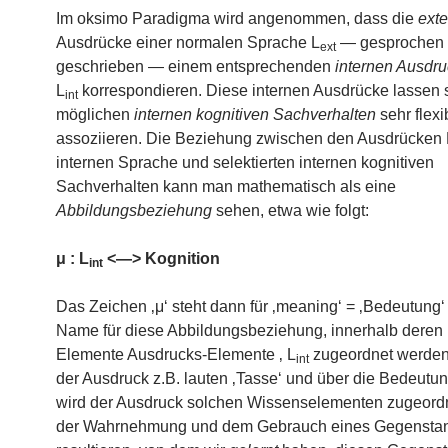
Im oksimo Paradigma wird angenommen, dass die
ext
Ausdrücke einer normalen Sprache L
— gesprochen 
ext
geschrieben — einem entsprechenden
internen Ausdr
L
korrespondieren. Diese internen Ausdrücke lassen s
int
möglichen
internen kognitiven Sachverhalten
sehr flexi
assoziieren. Die Beziehung zwischen den Ausdrücken 
internen Sprache und selektierten internen kognitiven
Sachverhalten kann man mathematisch als eine
Abbildungsbeziehung
sehen, etwa wie folgt:
μ : L
<—> Kognition
int
Das Zeichen ‚μ‘ steht dann für ‚meaning‘ = ‚Bedeutung‘ 
Name für diese Abbildungsbeziehung, innerhalb deren 
Elemente Ausdrucks-Elemente ‚ L
zugeordnet werden
int
der Ausdruck z.B. lauten ‚Tasse‘ und über die Bedeutu
wird der Ausdruck solchen Wissenselementen zugeordn
der Wahrnehmung und dem Gebrauch eines Gegensta