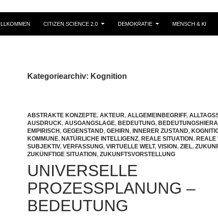
ILLKOMMEN
CITIZEN SCIENCE 2.0
DEMOKRATIE
MENSCH & KI
Kategoriearchiv: Kognition
ABSTRAKTE KONZEPTE
,
AKTEUR
,
ALLGEMEINBEGRIFF
,
ALLTAGS
AUSDRUCK
,
AUSGANGSLAGE
,
BEDEUTUNG
,
BEDEUTUNGSHIERA
EMPIRISCH
,
GEGENSTAND
,
GEHIRN
,
INNERER ZUSTAND
,
KOGNITI
KOMMUNE
,
NATÜRLICHE INTELLIGENZ
,
REALE SITUATION
,
REALE 
SUBJEKTIV
,
VERFASSUNG
,
VIRTUELLE WELT
,
VISION
,
ZIEL
,
ZUKUN
ZUKÜNFTIGE SITUATION
,
ZUKUNFTSVORSTELLUNG
UNIVERSELLE
PROZESSPLANUNG –
BEDEUTUNG