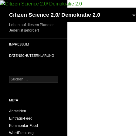
Zum
Inhalt
Suchen
Citizen Science 2.0/ Demokratie 2.0
W
springen
Leben auf diesem Planeten –
Jeder ist gefordert
IMPRESSUM
DATENSCHUTZERKLÄRUNG
Suchen
nach:
META
Anmelden
Eintrags-Feed
Kommentar-Feed
WordPress.org