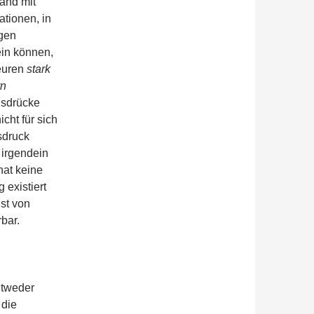
and mit
ationen, in
igen
ein können,
euren
stark
rn
usdrücke
cht für sich
sdruck
 irgendein
at keine
existiert
st von
bar.
ntweder
 die