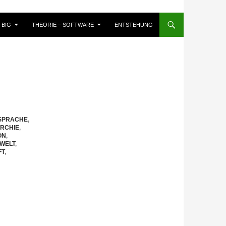
BIG
THEORIE – SOFTWARE
ENTSTEHUNG
SPRACHE
,
RCHIE
,
ON
,
WELT
,
FT
,