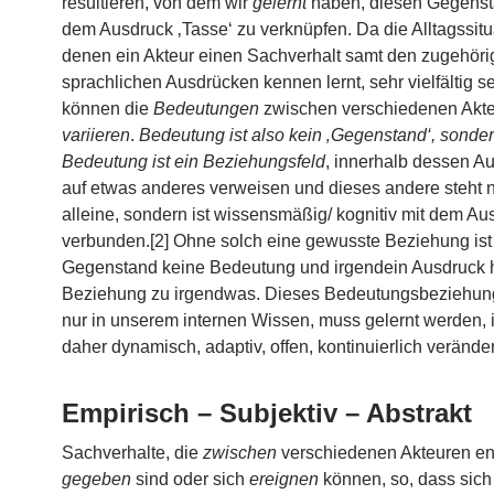
resultieren, von dem wir
gelernt
haben, diesen Gegenst
dem Ausdruck ‚Tasse‘ zu verknüpfen. Da die Alltagssitu
denen ein Akteur einen Sachverhalt samt den zugehör
sprachlichen Ausdrücken kennen lernt, sehr vielfältig s
können die
Bedeutungen
zwischen verschiedenen Akt
variieren
.
Bedeutung ist also kein ‚Gegenstand‘, sonde
Bedeutung ist ein Beziehungsfeld
, innerhalb dessen A
auf etwas anderes verweisen und dieses andere steht ni
alleine, sondern ist wissensmäßig/ kognitiv mit dem Au
verbunden.[2] Ohne solch eine gewusste Beziehung ist
Gegenstand keine Bedeutung und irgendein Ausdruck h
Beziehung zu irgendwas. Dieses Bedeutungsbeziehung 
nur in unserem internen Wissen, muss gelernt werden, i
daher dynamisch, adaptiv, offen, kontinuierlich veränder
Empirisch – Subjektiv – Abstrakt
Sachverhalte, die
zwischen
verschiedenen Akteuren e
gegeben
sind oder sich
ereignen
können, so, dass sich