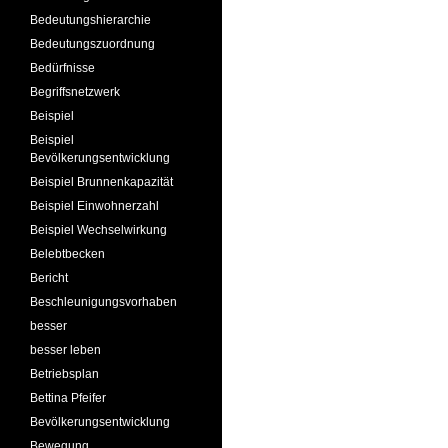
Bedeutungshierarchie
Bedeutungszuordnung
Bedürfnisse
Begriffsnetzwerk
Beispiel
Beispiel
Bevölkerungsentwicklung
Beispiel Brunnenkapazität
Beispiel Einwohnerzahl
Beispiel Wechselwirkung
Belebtbecken
Bericht
Beschleunigungsvorhaben
besser
besser leben
Betriebsplan
Bettina Pfeifer
Bevölkerungsentwicklung
Bewegung