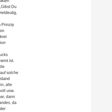
rakten
‚Gibst Du
ieldeutig,
 Prinzip
von
kret
ion
rucks
eint ist.
lle
auf solche
stand
n, alle
voll usw.
bar
, dann
tandes
, da
 der