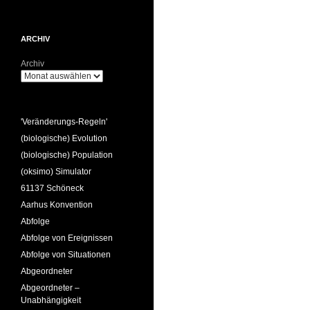
ARCHIV
Archiv
'Veränderungs-Regeln'
(biologische) Evolution
(biologische) Population
(oksimo) Simulator
61137 Schöneck
Aarhus Konvention
Abfolge
Abfolge von Ereignissen
Abfolge von Situationen
Abgeordneter
Abgeordneter –
Unabhängigkeit