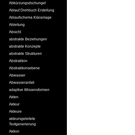
Abkürzungsdschungel
Ablauf Drehbuch Erstellung
Ablaufschema Kläranlage
Ableitung
Absicht
abstrakte Beziehungen
abstrakte Konzepte
abstrakte Strukturen
Abstraktion
Abstraktionsebene
Abwasser
Abwasseranfall
adaptive Wissensformen
Akten
Akteur
Akteure
akteursgeleitete
Textgenerierung
Aktion