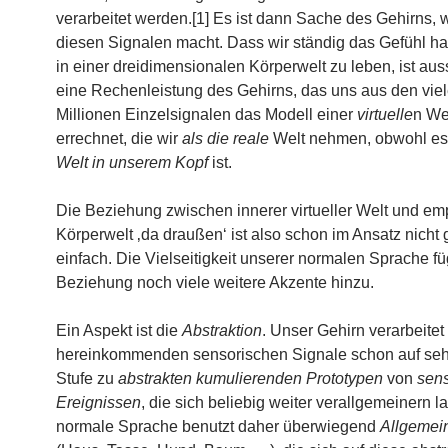
verarbeitet werden.[1] Es ist dann Sache des Gehirns, 
diesen Signalen macht. Dass wir ständig das Gefühl ha
in einer dreidimensionalen Körperwelt zu leben, ist aus
eine Rechenleistung des Gehirns, das uns aus den vie
Millionen Einzelsignalen das Modell einer
virtuelle
n We
errechnet, die wir
als die reale
Welt nehmen, obwohl es 
Welt in unserem Kopf
ist.
Die Beziehung zwischen innerer virtueller Welt und emp
Körperwelt ‚da draußen‘ ist also schon im Ansatz nicht
einfach. Die Vielseitigkeit unserer normalen Sprache fü
Beziehung noch viele weitere Akzente hinzu.
Ein Aspekt ist die
Abstraktion
. Unser Gehirn verarbeitet
hereinkommenden sensorischen Signale schon auf sehr
Stufe zu
abstrakten kumulierenden Prototypen
von
sen
Ereignissen
, die sich beliebig weiter verallgemeinern l
normale Sprache benutzt daher überwiegend
Allgemein