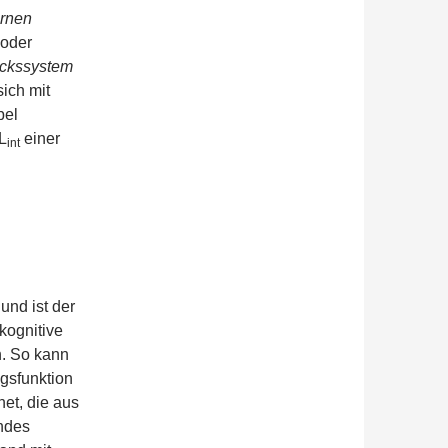
ernen
oder
uckssystem
ich mit
bel
L
einer
int
und ist der
kognitive
. So kann
ngsfunktion
et, die aus
ndes