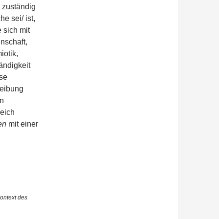
n zuständig
e sei/ ist,
e sich mit
nschaft,
iotik,
ändigkeit
ese
reibung
en
reich
en
mit einer
ontext des