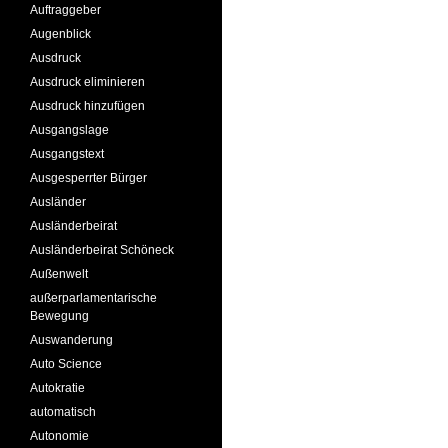
Auftraggeber
Augenblick
Ausdruck
Ausdruck eliminieren
Ausdruck hinzufügen
Ausgangslage
Ausgangstext
Ausgesperrter Bürger
Ausländer
Ausländerbeirat
Ausländerbeirat Schöneck
Außenwelt
außerparlamentarische
Bewegung
Auswanderung
Auto Science
Autokratie
automatisch
Autonomie