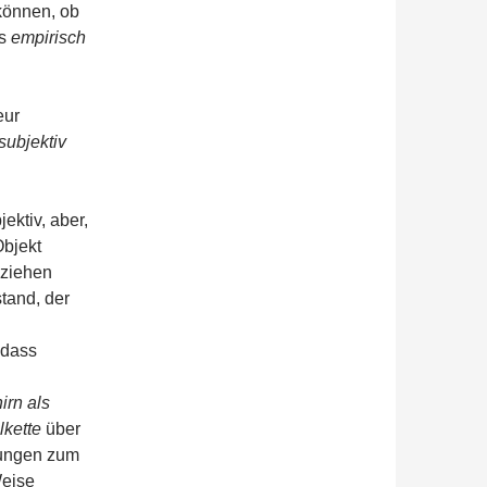
önnen, ob
ls
empirisch
eur
subjektiv
ektiv, aber,
Objekt
eziehen
tand, der
n
 dass
irn als
lkette
über
tungen zum
Weise