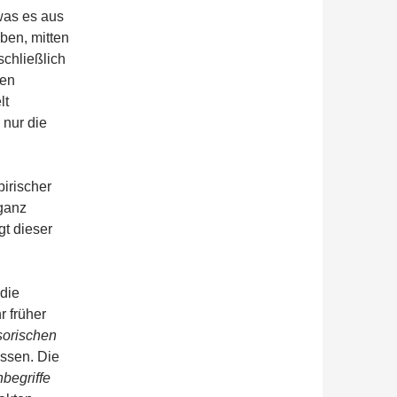
was es aus
ben, mitten
schließlich
len
lt
nur die
irischer
 ganz
gt dieser
 die
 früher
sorischen
assen. Die
begriffe