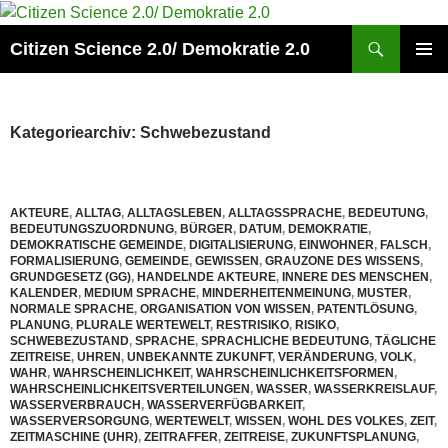
Zum
Inhalt
Suchen
Citizen Science 2.0/ Demokratie 2.0
springen
PRIMÄR
MENÜ
Kategoriearchiv: Schwebezustand
AKTEURE
,
ALLTAG
,
ALLTAGSLEBEN
,
ALLTAGSSPRACHE
,
BEDEUTUNG
,
BEDEUTUNGSZUORDNUNG
,
BÜRGER
,
DATUM
,
DEMOKRATIE
,
DEMOKRATISCHE GEMEINDE
,
DIGITALISIERUNG
,
EINWOHNER
,
FALSCH
,
FORMALISIERUNG
,
GEMEINDE
,
GEWISSEN
,
GRAUZONE DES WISSENS
,
GRUNDGESETZ (GG)
,
HANDELNDE AKTEURE
,
INNERE DES MENSCHEN
,
KALENDER
,
MEDIUM SPRACHE
,
MINDERHEITENMEINUNG
,
MUSTER
,
NORMALE SPRACHE
,
ORGANISATION VON WISSEN
,
PATENTLÖSUNG
,
PLANUNG
,
PLURALE WERTEWELT
,
RESTRISIKO
,
RISIKO
,
SCHWEBEZUSTAND
,
SPRACHE
,
SPRACHLICHE BEDEUTUNG
,
TÄGLICHE
ZEITREISE
,
UHREN
,
UNBEKANNTE ZUKUNFT
,
VERÄNDERUNG
,
VOLK
,
WAHR
,
WAHRSCHEINLICHKEIT
,
WAHRSCHEINLICHKEITSFORMEN
,
WAHRSCHEINLICHKEITSVERTEILUNGEN
,
WASSER
,
WASSERKREISLAUF
,
WASSERVERBRAUCH
,
WASSERVERFÜGBARKEIT
,
WASSERVERSORGUNG
,
WERTEWELT
,
WISSEN
,
WOHL DES VOLKES
,
ZEIT
,
ZEITMASCHINE (UHR)
,
ZEITRAFFER
,
ZEITREISE
,
ZUKUNFTSPLANUNG
,