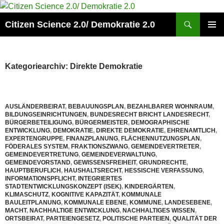
Zum
Inhalt
Suchen
Citizen Science 2.0/ Demokratie 2.0
springen
PRIMÄR
MENÜ
Kategoriearchiv: Direkte Demokratie
AUSLÄNDERBEIRAT
,
BEBAUUNGSPLAN
,
BEZAHLBARER WOHNRAUM
,
BILDUNGSEINRICHTUNGEN
,
BUNDESRECHT BRICHT LANDESRECHT
,
BÜRGERBETEILIGUNG
,
BÜRGERMEISTER
,
DEMOGRAPHISCHE
ENTWICKLUNG
,
DEMOKRATIE
,
DIREKTE DEMOKRATIE
,
EHRENAMTLICH
,
EXPERTENGRUPPE
,
FINANZPLANUNG
,
FLÄCHENNUTZUNGSPLAN
,
FÖDERALES SYSTEM
,
FRAKTIONSZWANG
,
GEMEINDEVERTRETER
,
GEMEINDEVERTRETUNG
,
GEMEINDEVERWALTUNG
,
GEMEINDEVORSTAND
,
GEWISSENSFREIHEIT
,
GRUNDRECHTE
,
HAUPTBERUFLICH
,
HAUSHALTSRECHT
,
HESSISCHE VERFASSUNG
,
INFORMATIONSPFLICHT
,
INTEGRIERTES
STADTENTWICKLUNGSKONZEPT (ISEK)
,
KINDERGÄRTEN
,
KLIMASCHUTZ
,
KOGNITIVE KAPAZITÄT
,
KOMMUNALE
BAULEITPLANUNG
,
KOMMUNALE EBENE
,
KOMMUNE
,
LANDESEBENE
,
MACHT
,
NACHHALTIGE ENTWICKLUNG
,
NACHHALTIGES WISSEN
,
ORTSBEIRAT
,
PARTEIENGESETZ
,
POLITISCHE PARTEIEN
,
QUALITÄT DER