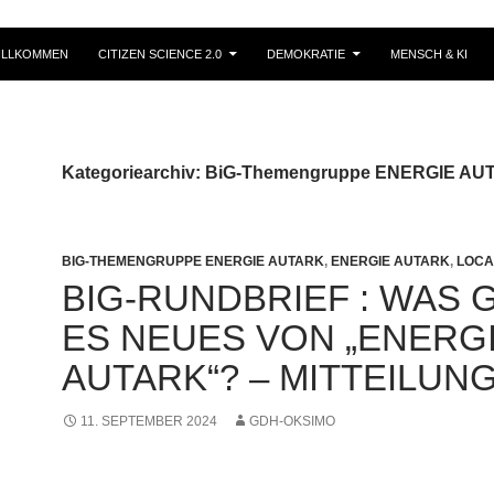
ILLKOMMEN
CITIZEN SCIENCE 2.0
DEMOKRATIE
MENSCH & KI
Kategoriearchiv: BiG-Themengruppe ENERGIE A
BIG-THEMENGRUPPE ENERGIE AUTARK
,
ENERGIE AUTARK
,
LOCA
BIG-RUNDBRIEF : WAS G
ES NEUES VON „ENERG
AUTARK“? – MITTEILUN
11. SEPTEMBER 2024
GDH-OKSIMO