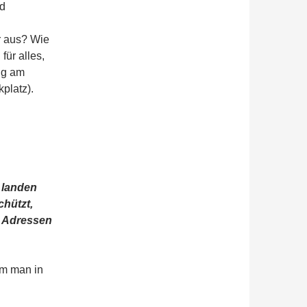
nd
r aus? Wie
für alles,
ng am
platz).
landen
chützt,
e Adressen
em man in