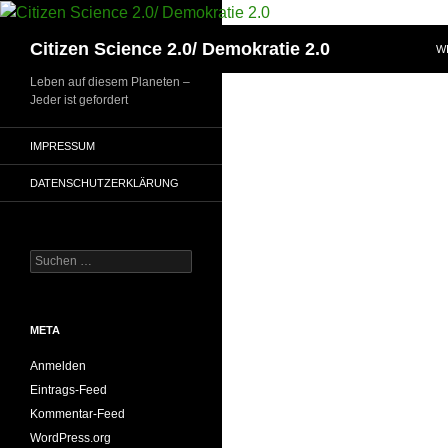
Zum
Inhalt
Suchen
Citizen Science 2.0/ Demokratie 2.0
W
springen
Leben auf diesem Planeten –
Jeder ist gefordert
IMPRESSUM
DATENSCHUTZERKLÄRUNG
Suchen
nach:
META
Anmelden
Eintrags-Feed
Kommentar-Feed
WordPress.org