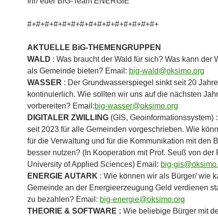
Ihr/ euer BiG-Team ENERGIE
#+#+#+#+#+#+#+#+#+#+#+#+#+#+#+
AKTUELLE BiG-THEMENGRUPPEN
WALD
: Was braucht der Wald für sich? Was kann der 
als Gemeinde bieten? Email:
big-wald@oksimo.org
WASSER
: Der Grundwasserspiegel sinkt seit 20 Jahr
kontinuierlich. Wie sollten wir uns auf die nächsten Jah
vorbereiten? Email:
big-wasser@oksimo.org
DIGITALER ZWILLING
(GIS, Geoinformationssystem) 
seit 2023 für alle Gemeinden vorgeschrieben. Wie kön
für die Verwaltung und für die Kommunikation mit den 
besser nutzen? (In Kooperation mit Prof. Seuß von der 
University of Applied Sciences) Email:
big-gis@oksimo
ENERGIE AUTARK
: Wie können wir als Bürger/ wie k
Gemeinde an der Energieerzeugung Geld verdienen stat
zu bezahlen? Email:
big-energie@oksimo.org
THEORIE & SOFTWARE :
Wie beliebige Bürger mit d