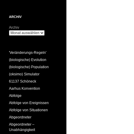
ARCHIV
Archiv
'Veränderungs-Regeln'
(biologische) Evolution
(biologische) Population
(oksimo) Simulator
61137 Schöneck
Aarhus Konvention
Abfolge
Abfolge von Ereignissen
Abfolge von Situationen
Abgeordneter
Abgeordneter –
Unabhängigkeit