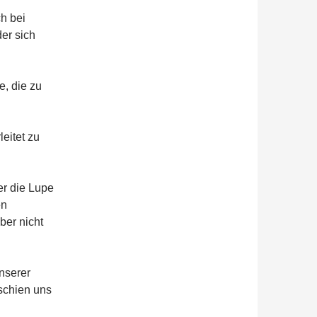
ch bei
er sich
e, die zu
eitet zu
er die Lupe
en
ber nicht
nserer
schien uns