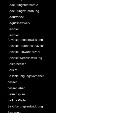
Bedeutungshierarchie
Bedeutungszuordnung
Bedürfnisse
Begriffsnetzwerk
Beispiel
Beispiel
Bevölkerungsentwicklung
Beispiel Brunnenkapazität
Beispiel Einwohnerzahl
Beispiel Wechselwirkung
Belebtbecken
Bericht
Beschleunigungsvorhaben
besser
besser leben
Betriebsplan
Bettina Pfeifer
Bevölkerungsentwicklung
Bewegung