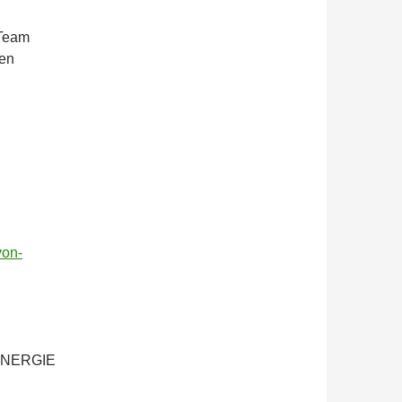
 Team
nen
von-
e ENERGIE