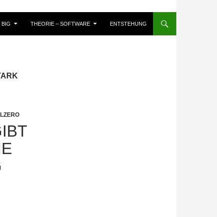
BIG
THEORIE – SOFTWARE
ENTSTEHUNG
UTARK
LZERO
IBT
IE
G