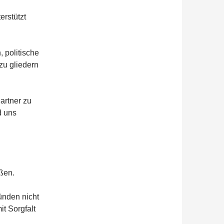
erstützt
, politische
zu gliedern
artner zu
d uns
ßen.
ünden nicht
t Sorgfalt