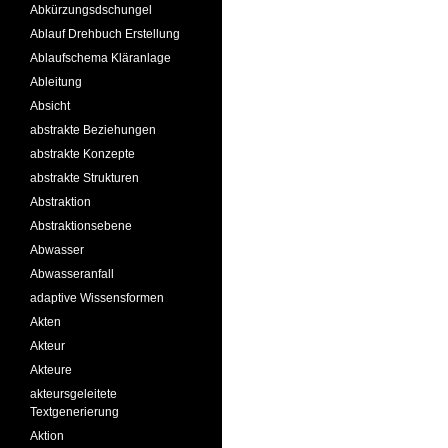
Abkürzungsdschungel
Ablauf Drehbuch Erstellung
Ablaufschema Kläranlage
Ableitung
Absicht
abstrakte Beziehungen
abstrakte Konzepte
abstrakte Strukturen
Abstraktion
Abstraktionsebene
Abwasser
Abwasseranfall
adaptive Wissensformen
Akten
Akteur
Akteure
akteursgeleitete
Textgenerierung
Aktion