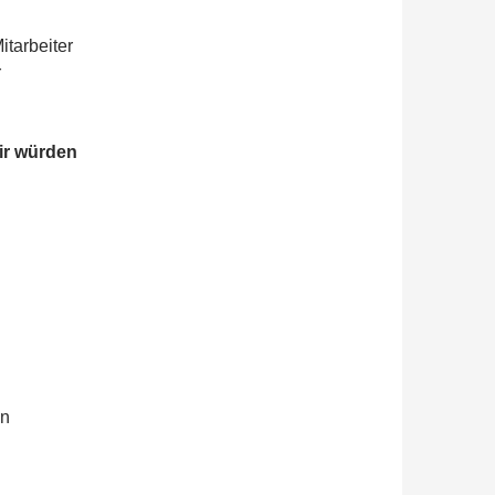
itarbeiter
r
wir würden
en