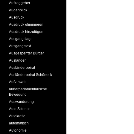
Auftraggeber
Augenblick
Ausdruck
Ausdruck eliminieren
Ausdruck hinzufügen
Ausgangslage
Ausgangstext
Ausgesperrter Bürger
Ausländer
Ausländerbeirat
Ausländerbeirat Schöneck
Außenwelt
außerparlamentarische
Bewegung
Auswanderung
Auto Science
Autokratie
automatisch
Autonomie