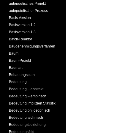
autopoetisches Projekt
autopoietischer Prozess
Basis Version
Basisversion 1.2
Basisversion 1.3
Batch-Reaktor
Baugenehmigungsverfahren
Baum
Baum-Projekt
Baumart
Bebauungsplan
Bedeutung
Bedeutung – abstrakt
Bedeutung – empirisch
Bedeutung impliziert Statistik
Bedeutung philosophisch
Bedeutung technisch
Bedeutungsbeziehung
Bedeutungsfeld