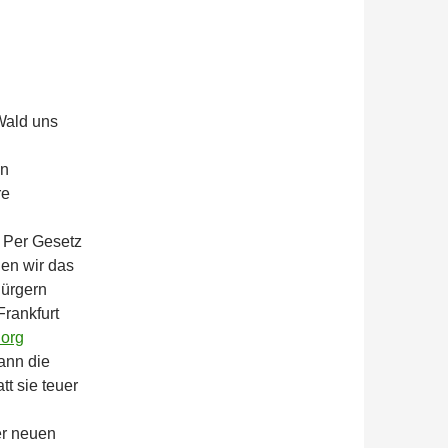
Wald uns
en
re
: Per Gesetz
nen wir das
Bürgern
Frankfurt
.org
ann die
t sie teuer
er neuen