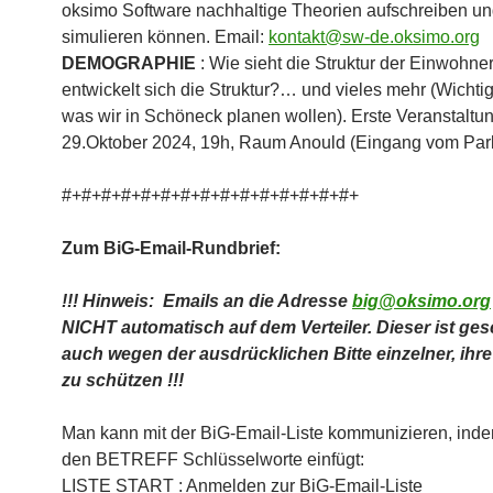
oksimo Software nachhaltige Theorien aufschreiben u
simulieren können. Email:
kontakt@sw-de.oksimo.org
DEMOGRAPHIE
: Wie sieht die Struktur der Einwohne
entwickelt sich die Struktur?… und vieles mehr (Wichtig 
was wir in Schöneck planen wollen). Erste Veranstaltu
29.Oktober 2024, 19h, Raum Anould (Eingang vom Park
#+#+#+#+#+#+#+#+#+#+#+#+#+#+#+
Zum BiG-Email-Rundbrief:
!!! Hinweis: Emails an die Adresse
big@oksimo.org
NICHT automatisch auf dem Verteiler. Dieser ist ges
auch wegen der ausdrücklichen Bitte einzelner, ihr
zu schützen !!!
Man kann mit der BiG-Email-Liste kommunizieren, ind
den BETREFF Schlüsselworte einfügt:
LISTE START : Anmelden zur BiG-Email-Liste