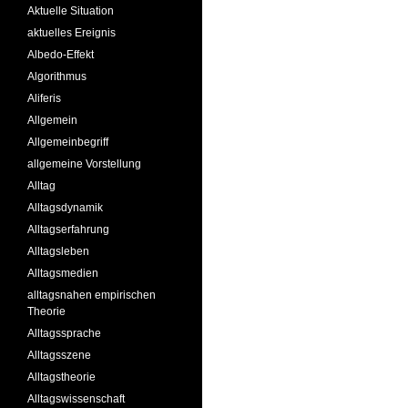
Aktuelle Situation
aktuelles Ereignis
Albedo-Effekt
Algorithmus
Aliferis
Allgemein
Allgemeinbegriff
allgemeine Vorstellung
Alltag
Alltagsdynamik
Alltagserfahrung
Alltagsleben
Alltagsmedien
alltagsnahen empirischen
Theorie
Alltagssprache
Alltagsszene
Alltagstheorie
Alltagswissenschaft