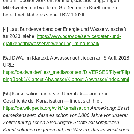
einem Tabellenwerk entnommen, das aus langjährigen
Mittelwerten und weiteren Größen einen Koeffizienten
berechnet. Näheres siehe TBW 1002ff.
[4] Laut Bundesverband der Energie und Wasserwirtschaft
für 2023, siehe:
https://www.bdew.de/service/daten-und-
grafiken/trinkwasserverwendung-im-haushalt/
[5a] DWA: Im Klartext. Abwasser geht jeden an, 5.Aufl. 2018,
URL:
https://de.dwa.de/files/_media/content/DIVERSES/Flyer/Flip
pingBook1/Klartext-Abwasser/Klartext-Abwasser/index.html
[5b] Kanalisation, ein erster Überblick — auch zur
Geschichte der Kanalisation — findet sich hier:
https://de.wikipedia.org/wiki/Kanalisation
Anmerkung: Es ist
bemerkenswert, dass es schon vor 1.800 Jahre vor unserer
Zeitrechnung schon Siedlungen/ Städte mit kompletten
Kanalisationen gegeben hat, ein Wissen, das im westlichen