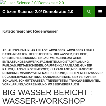
Zum
Inhalt
Suchen
Citizen Science 2.0/ Demokratie 2.0
springen
PRIMÄR
MENÜ
Kategoriearchiv: Regenwasser
ABLAUFSCHEMA KLÄRANLAGE
,
ABWASSER
,
ABWASSERANFALL
,
BATCH-REAKTOR
,
BELEBTBECKEN
,
BIG WASSER
,
BIOLOGIE
,
CHEMISCHE REINIGUNG
,
EINLAUFWERK
,
EINLUAFWERK
,
ENTLASTUNGSBAUWERK
,
FACHABTEILUNG STADTPLANUNG
,
FAULGAS
,
FETTABSCHEIDER
,
GRUPPENKLÄRANLAGE
,
GÜNTER
RAUCH
,
HANS-JÜRGEN MERGET
,
KLÄRANLAGE
,
MECHANISCHE
REINIGUNG
,
MISCHSYSTEM
,
NACHKLÄRUNG
,
RECHEN
,
REGENWASSER
,
RÜCKHALTEVORRICHTUNG
,
SANDABSCHEIDER
,
SBR-VERFAHREN
,
SCHLAMM
,
SCHMUTZWASSER
,
TRENNSYSTEM
,
TRINKWASSERANTEIL
,
VORKLÄRUNG
,
VORREINIGUNG
,
WASSERVERBRAUCH
BIG WASSER BERICHT :
WASSER-WORKSHOP