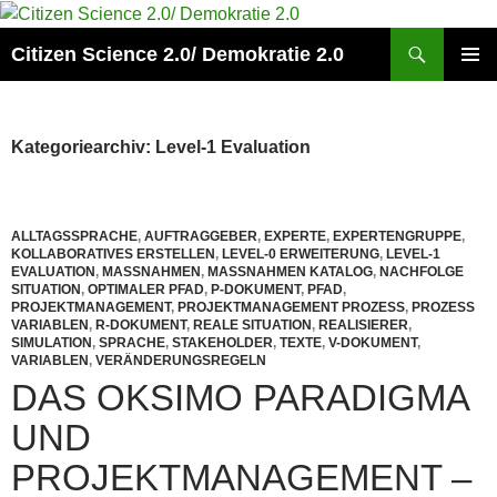
Zum
Inhalt
Suchen
Citizen Science 2.0/ Demokratie 2.0
springen
PRIMÄR
MENÜ
Kategoriearchiv: Level-1 Evaluation
ALLTAGSSPRACHE
,
AUFTRAGGEBER
,
EXPERTE
,
EXPERTENGRUPPE
,
KOLLABORATIVES ERSTELLEN
,
LEVEL-0 ERWEITERUNG
,
LEVEL-1
EVALUATION
,
MASSNAHMEN
,
MASSNAHMEN KATALOG
,
NACHFOLGE
SITUATION
,
OPTIMALER PFAD
,
P-DOKUMENT
,
PFAD
,
PROJEKTMANAGEMENT
,
PROJEKTMANAGEMENT PROZESS
,
PROZESS
VARIABLEN
,
R-DOKUMENT
,
REALE SITUATION
,
REALISIERER
,
SIMULATION
,
SPRACHE
,
STAKEHOLDER
,
TEXTE
,
V-DOKUMENT
,
VARIABLEN
,
VERÄNDERUNGSREGELN
DAS OKSIMO PARADIGMA
UND
PROJEKTMANAGEMENT –