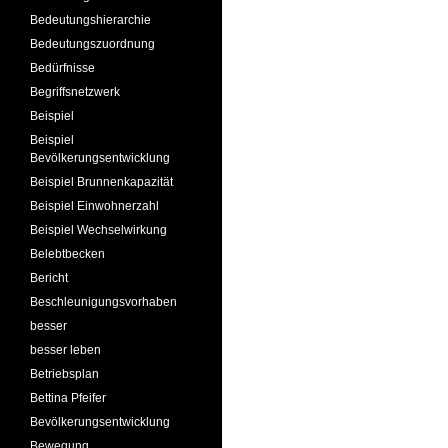
Bedeutungshierarchie
Bedeutungszuordnung
Bedürfnisse
Begriffsnetzwerk
Beispiel
Beispiel
Bevölkerungsentwicklung
Beispiel Brunnenkapazität
Beispiel Einwohnerzahl
Beispiel Wechselwirkung
Belebtbecken
Bericht
Beschleunigungsvorhaben
besser
besser leben
Betriebsplan
Bettina Pfeifer
Bevölkerungsentwicklung
Bewegung