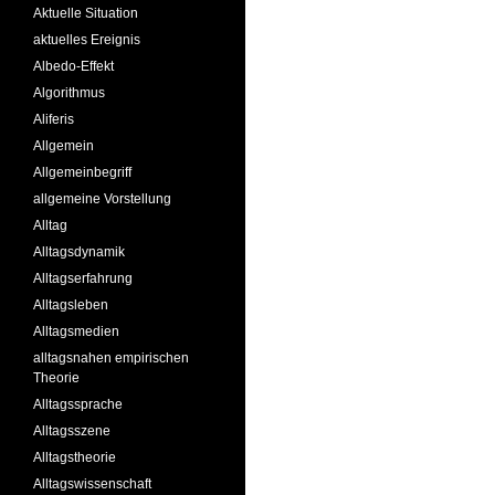
Aktuelle Situation
aktuelles Ereignis
Albedo-Effekt
Algorithmus
Aliferis
Allgemein
Allgemeinbegriff
allgemeine Vorstellung
Alltag
Alltagsdynamik
Alltagserfahrung
Alltagsleben
Alltagsmedien
alltagsnahen empirischen
Theorie
Alltagssprache
Alltagsszene
Alltagstheorie
Alltagswissenschaft