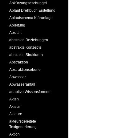
Abkürzungsdschungel
Ablauf Drehbuch Erstellung
Ablaufschema Kläranlage
Ableitung
Absicht
abstrakte Beziehungen
abstrakte Konzepte
abstrakte Strukturen
Abstraktion
Abstraktionsebene
Abwasser
Abwasseranfall
adaptive Wissensformen
Akten
Akteur
Akteure
akteursgeleitete
Textgenerierung
Aktion