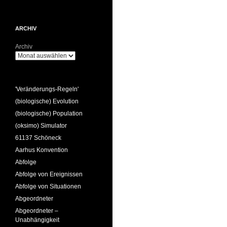
ARCHIV
Archiv
'Veränderungs-Regeln'
(biologische) Evolution
(biologische) Population
(oksimo) Simulator
61137 Schöneck
Aarhus Konvention
Abfolge
Abfolge von Ereignissen
Abfolge von Situationen
Abgeordneter
Abgeordneter –
Unabhängigkeit