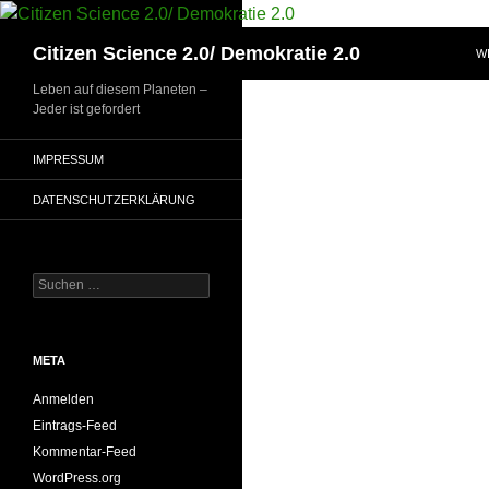
Zum
Inhalt
Suchen
Citizen Science 2.0/ Demokratie 2.0
W
springen
Leben auf diesem Planeten –
Jeder ist gefordert
IMPRESSUM
DATENSCHUTZERKLÄRUNG
Suchen
nach:
META
Anmelden
Eintrags-Feed
Kommentar-Feed
WordPress.org