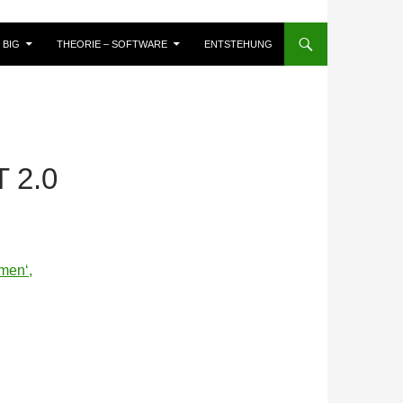
BIG
THEORIE – SOFTWARE
ENTSTEHUNG
 2.0
men‘,