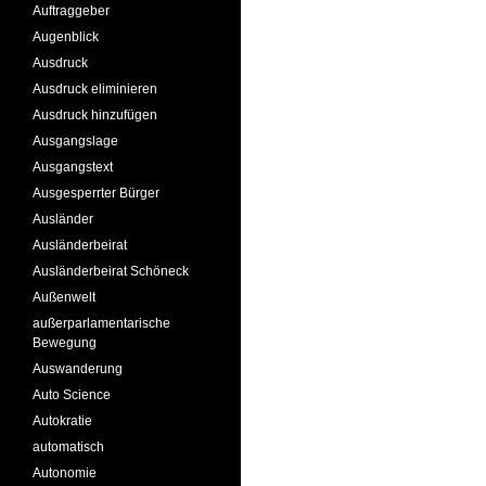
Auftraggeber
Augenblick
Ausdruck
Ausdruck eliminieren
Ausdruck hinzufügen
Ausgangslage
Ausgangstext
Ausgesperrter Bürger
Ausländer
Ausländerbeirat
Ausländerbeirat Schöneck
Außenwelt
außerparlamentarische
Bewegung
Auswanderung
Auto Science
Autokratie
automatisch
Autonomie