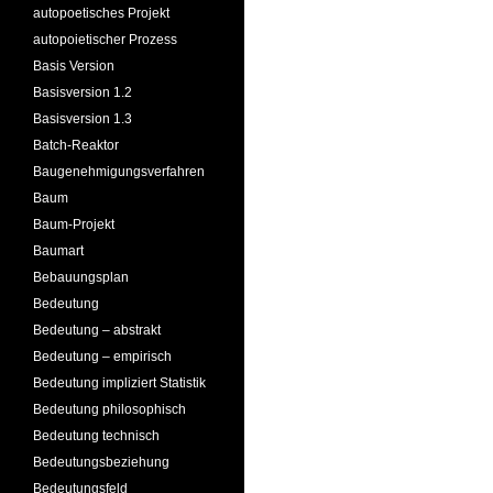
autopoetisches Projekt
autopoietischer Prozess
Basis Version
Basisversion 1.2
Basisversion 1.3
Batch-Reaktor
Baugenehmigungsverfahren
Baum
Baum-Projekt
Baumart
Bebauungsplan
Bedeutung
Bedeutung – abstrakt
Bedeutung – empirisch
Bedeutung impliziert Statistik
Bedeutung philosophisch
Bedeutung technisch
Bedeutungsbeziehung
Bedeutungsfeld