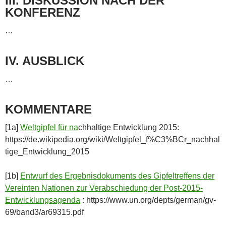
III. DISKUSSION NACH DER
KONFERENZ
…
IV. AUSBLICK
…
KOMMENTARE
[1a]
Weltgipfel für na
chhaltige Entwicklung 2015:
https://de.wikipedia.org/wiki/Weltgipfel_f%C3%BCr_nachhal
tige_Entwicklung_2015
[1b]
Entwurf des Ergebnisdokuments des Gipfeltreffens der
Vereinten Nationen zur Verabschiedung der Post-2015-
Entwicklungsagenda
: https://www.un.org/depts/german/gv-
69/band3/ar69315.pdf