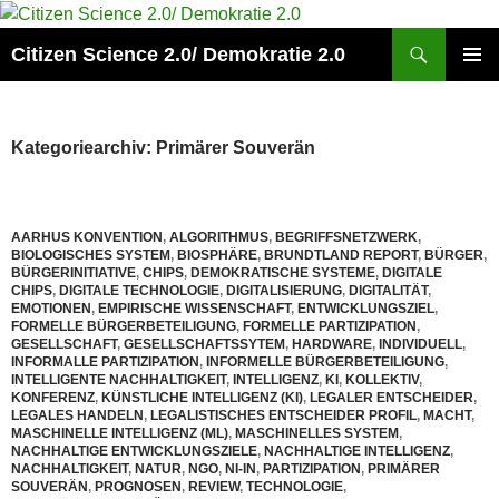
Zum
Inhalt
Suchen
Citizen Science 2.0/ Demokratie 2.0
springen
PRIMÄR
MENÜ
Kategoriearchiv: Primärer Souverän
AARHUS KONVENTION
,
ALGORITHMUS
,
BEGRIFFSNETZWERK
,
BIOLOGISCHES SYSTEM
,
BIOSPHÄRE
,
BRUNDTLAND REPORT
,
BÜRGER
,
BÜRGERINITIATIVE
,
CHIPS
,
DEMOKRATISCHE SYSTEME
,
DIGITALE
CHIPS
,
DIGITALE TECHNOLOGIE
,
DIGITALISIERUNG
,
DIGITALITÄT
,
EMOTIONEN
,
EMPIRISCHE WISSENSCHAFT
,
ENTWICKLUNGSZIEL
,
FORMELLE BÜRGERBETEILIGUNG
,
FORMELLE PARTIZIPATION
,
GESELLSCHAFT
,
GESELLSCHAFTSSYTEM
,
HARDWARE
,
INDIVIDUELL
,
INFORMALLE PARTIZIPATION
,
INFORMELLE BÜRGERBETEILIGUNG
,
INTELLIGENTE NACHHALTIGKEIT
,
INTELLIGENZ
,
KI
,
KOLLEKTIV
,
KONFERENZ
,
KÜNSTLICHE INTELLIGENZ (KI)
,
LEGALER ENTSCHEIDER
,
LEGALES HANDELN
,
LEGALISTISCHES ENTSCHEIDER PROFIL
,
MACHT
,
MASCHINELLE INTELLIGENZ (ML)
,
MASCHINELLES SYSTEM
,
NACHHALTIGE ENTWICKLUNGSZIELE
,
NACHHALTIGE INTELLIGENZ
,
NACHHALTIGKEIT
,
NATUR
,
NGO
,
NI-IN
,
PARTIZIPATION
,
PRIMÄRER
SOUVERÄN
,
PROGNOSEN
,
REVIEW
,
TECHNOLOGIE
,