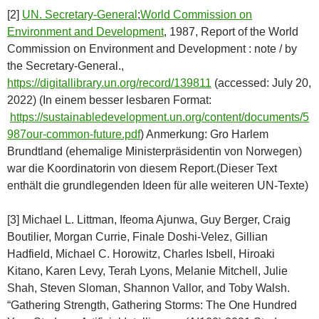
[2]
UN. Secretary-General
;
World Commission on
Environment and Development
, 1987, Report of the World
Commission on Environment and Development : note / by
the Secretary-General.,
https://digitallibrary.un.org/record/139811
(accessed: July 20,
2022) (In einem besser lesbaren Format:
https://sustainabledevelopment.un.org/content/documents/5
987our-common-future.pdf
) Anmerkung: Gro Harlem
Brundtland (ehemalige Ministerpräsidentin von Norwegen)
war die Koordinatorin von diesem Report.(Dieser Text
enthält die grundlegenden Ideen für alle weiteren UN-Texte)
[3] Michael L. Littman, Ifeoma Ajunwa, Guy Berger, Craig
Boutilier, Morgan Currie, Finale Doshi-Velez, Gillian
Hadfield, Michael C. Horowitz, Charles Isbell, Hiroaki
Kitano, Karen Levy, Terah Lyons, Melanie Mitchell, Julie
Shah, Steven Sloman, Shannon Vallor, and Toby Walsh.
“Gathering Strength, Gathering Storms: The One Hundred