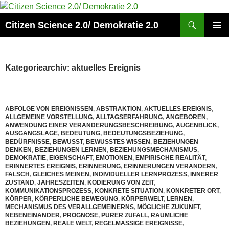
Zum
Inhalt
Suchen
Citizen Science 2.0/ Demokratie 2.0
springen
PRIMÄR
MENÜ
Kategoriearchiv: aktuelles Ereignis
ABFOLGE VON EREIGNISSEN
,
ABSTRAKTION
,
AKTUELLES EREIGNIS
,
ALLGEMEINE VORSTELLUNG
,
ALLTAGSERFAHRUNG
,
ANGEBOREN
,
ANWENDUNG EINER VERÄNDERUNGSBESCHREIBUNG
,
AUGENBLICK
,
AUSGANGSLAGE
,
BEDEUTUNG
,
BEDEUTUNGSBEZIEHUNG
,
BEDÜRFNISSE
,
BEWUSST
,
BEWUSSTES WISSEN
,
BEZIEHUNGEN
DENKEN
,
BEZIEHUNGEN LERNEN
,
BEZIEHUNGSMECHANISMUS
,
DEMOKRATIE
,
EIGENSCHAFT
,
EMOTIONEN
,
EMPIRISCHE REALITÄT
,
ERINNERTES EREIGNIS
,
ERINNERUNG
,
ERINNERUNGEN VERÄNDERN
,
FALSCH
,
GLEICHES MEINEN
,
INDIVIDUELLER LERNPROZESS
,
INNERER
ZUSTAND
,
JAHRESZEITEN
,
KODIERUNG VON ZEIT
,
KOMMUNIKATIONSPROZESS
,
KONKRETE SITUATION
,
KONKRETER ORT
,
KÖRPER
,
KÖRPERLICHE BEWEGUNG
,
KÖRPERWELT
,
LERNEN
,
MECHANISMUS DES VERALLGEMEINERNS
,
MÖGLICHE ZUKUNFT
,
NEBENEINANDER
,
PROGNOSE
,
PURER ZUFALL
,
RÄUMLICHE
BEZIEHUNGEN
,
REALE WELT
,
REGELMÄSSIGE EREIGNISSE
,