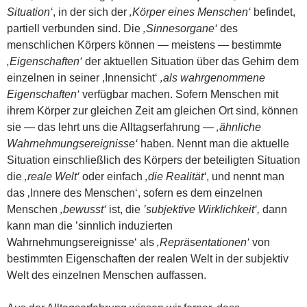
Situation‘
, in der sich der
‚Körper eines Menschen‘
befindet,
partiell verbunden sind. Die
‚Sinnesorgane‘
des
menschlichen Körpers können — meistens — bestimmte
‚Eigenschaften‘
der aktuellen Situation über das Gehirn dem
einzelnen in seiner ‚Innensicht‘
‚als wahrgenommene
Eigenschaften‘
verfügbar machen. Sofern Menschen mit
ihrem Körper zur gleichen Zeit am gleichen Ort sind, können
sie — das lehrt uns die Alltagserfahrung —
‚ähnliche
Wahrnehmungsereignisse‘
haben. Nennt man die aktuelle
Situation einschließlich des Körpers der beteiligten Situation
die
‚reale Welt‘
oder einfach
‚die Realität‘
, und nennt man
das ‚Innere des Menschen‘, sofern es dem einzelnen
Menschen
‚bewusst‘
ist, die
’subjektive Wirklichkeit‘,
dann
kann man die ’sinnlich induzierten
Wahrnehmungsereignisse‘ als
‚Repräsentationen‘
von
bestimmten Eigenschaften der realen Welt in der subjektiv
Welt des einzelnen Menschen auffassen.