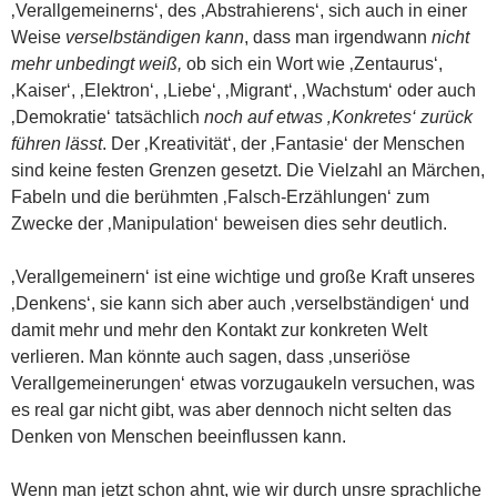
‚Verallgemeinerns‘, des ‚Abstrahierens‘, sich auch in einer
Weise
verselbständigen kann
, dass man irgendwann
nicht
mehr unbedingt weiß,
ob sich ein Wort wie ‚Zentaurus‘,
‚Kaiser‘, ‚Elektron‘, ‚Liebe‘, ‚Migrant‘, ‚Wachstum‘ oder auch
‚Demokratie‘ tatsächlich
noch auf etwas ‚Konkretes‘ zurück
führen lässt
. Der ‚Kreativität‘, der ‚Fantasie‘ der Menschen
sind keine festen Grenzen gesetzt. Die Vielzahl an Märchen,
Fabeln und die berühmten ‚Falsch-Erzählungen‘ zum
Zwecke der ‚Manipulation‘ beweisen dies sehr deutlich.
‚Verallgemeinern‘ ist eine wichtige und große Kraft unseres
‚Denkens‘, sie kann sich aber auch ‚verselbständigen‘ und
damit mehr und mehr den Kontakt zur konkreten Welt
verlieren. Man könnte auch sagen, dass ‚unseriöse
Verallgemeinerungen‘ etwas vorzugaukeln versuchen, was
es real gar nicht gibt, was aber dennoch nicht selten das
Denken von Menschen beeinflussen kann.
Wenn man jetzt schon ahnt, wie wir durch unsre sprachliche