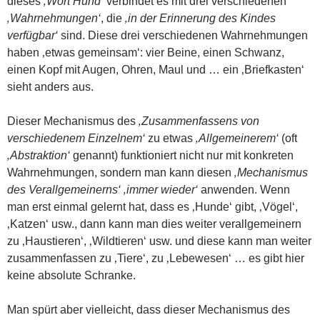
dieses
‚Wort Hund‘
verbindet es mit drei verschiedenen
‚Wahrnehmungen‘
, die
‚in der Erinnerung des Kindes
verfügbar‘
sind. Diese drei verschiedenen Wahrnehmungen
haben ‚etwas gemeinsam‘: vier Beine, einen Schwanz,
einen Kopf mit Augen, Ohren, Maul und … ein ‚Briefkasten‘
sieht anders aus.
Dieser Mechanismus des
‚Zusammenfassens von
verschiedenem Einzelnem‘
zu etwas
‚Allgemeinerem‘
(oft
‚Abstraktion‘
genannt) funktioniert nicht nur mit konkreten
Wahrnehmungen, sondern man kann diesen
‚Mechanismus
des Verallgemeinerns‘ ‚immer wieder‘
anwenden. Wenn
man erst einmal gelernt hat, dass es ‚Hunde‘ gibt, ‚Vögel‘,
‚Katzen‘ usw., dann kann man dies weiter verallgemeinern
zu ‚Haustieren‘, ‚Wildtieren‘ usw. und diese kann man weiter
zusammenfassen zu ‚Tiere‘, zu ‚Lebewesen‘ … es gibt hier
keine absolute Schranke.
Man spürt aber vielleicht, dass dieser Mechanismus des