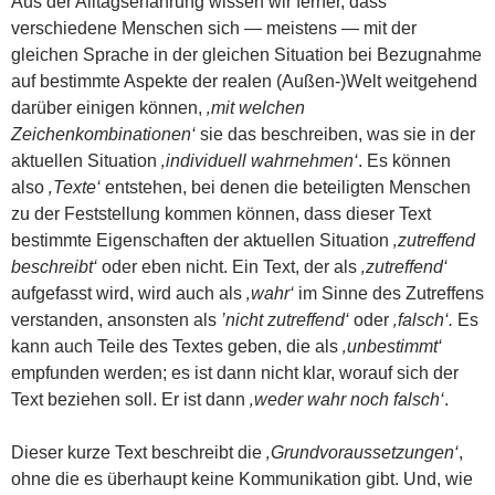
Aus der Alltagserfahrung wissen wir ferner, dass
verschiedene Menschen sich — meistens — mit der
gleichen Sprache in der gleichen Situation bei Bezugnahme
auf bestimmte Aspekte der realen (Außen-)Welt weitgehend
darüber einigen können,
‚mit welchen
Zeichenkombinationen‘
sie das beschreiben, was sie in der
aktuellen Situation
‚individuell wahrnehmen‘
. Es können
also
‚Texte‘
entstehen, bei denen die beteiligten Menschen
zu der Feststellung kommen können, dass dieser Text
bestimmte Eigenschaften der aktuellen Situation
‚zutreffend
beschreibt‘
oder eben nicht. Ein Text, der als
‚zutreffend‘
aufgefasst wird, wird auch als
‚wahr‘
im Sinne des Zutreffens
verstanden, ansonsten als
’nicht zutreffend‘
oder
‚falsch‘.
Es
kann auch Teile des Textes geben, die als
‚unbestimmt‘
empfunden werden; es ist dann nicht klar, worauf sich der
Text beziehen soll. Er ist dann
‚weder wahr noch falsch‘
.
Dieser kurze Text beschreibt die
‚Grundvoraussetzungen‘
,
ohne die es überhaupt keine Kommunikation gibt. Und, wie