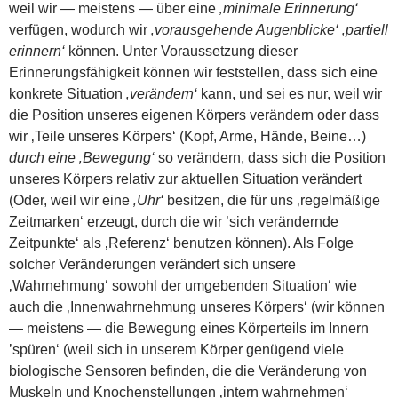
weil wir — meistens — über eine
‚minimale Erinnerung‘
verfügen, wodurch wir
‚vorausgehende Augenblicke‘
‚partiell
erinnern‘
können. Unter Voraussetzung dieser
Erinnerungsfähigkeit können wir feststellen, dass sich eine
konkrete Situation
‚verändern‘
kann, und sei es nur, weil wir
die Position unseres eigenen Körpers verändern oder dass
wir ‚Teile unseres Körpers‘ (Kopf, Arme, Hände, Beine…)
durch eine ‚Bewegung‘
so verändern, dass sich die Position
unseres Körpers relativ zur aktuellen Situation verändert
(Oder, weil wir eine
‚Uhr‘
besitzen, die für uns ‚regelmäßige
Zeitmarken‘ erzeugt, durch die wir ’sich verändernde
Zeitpunkte‘ als ‚Referenz‘ benutzen können). Als Folge
solcher Veränderungen verändert sich unsere
‚Wahrnehmung‘ sowohl der umgebenden Situation‘ wie
auch die ‚Innenwahrnehmung unseres Körpers‘ (wir können
— meistens — die Bewegung eines Körperteils im Innern
’spüren‘ (weil sich in unserem Körper genügend viele
biologische Sensoren befinden, die die Veränderung von
Muskeln und Knochenstellungen ‚intern wahrnehmen‘