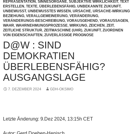
REPRÄSENTATION
,
SINNESORGANE
,
SUBJEKTIVE WIRKLICHKEIT
,
TEXT
ERSTELLEN
,
TEXTE
,
ÜBERLEBENSFÄHIG
,
UNBEKANNTE ZUKUNFT
,
UNBEWUSST
,
UNBEWUSSTES WISSEN
,
URSACHE
,
URSACHE-WIRKUNG
BEZIEHUNG
,
VERALLGEMEINERUNG
,
VERÄNDERUNG
,
VERÄNDERUNGS-BESCHREIBUNG
,
VORAUSGEHEND
,
VORAUSSAGEN
,
WAHR
,
WAHRNEHMUNGSPROZESSE
,
WIRKUNG
,
ZEICHEN
,
ZEIT
,
ZEITLICHE STRUKTUR
,
ZEITMASCHINE (UHR)
,
ZUKUNFT
,
ZUORDNEN
VON EIGENSCHAFTEN
,
ZUVERLÄSSIGE PROGNOSE
D@W : SIND
DEMOKRATIEN
ÜBERLEBENSFÄHIG?
AUSGANGSLAGE
7. DEZEMBER 2024
GDH-OKSIMO
Letzte Änderung: 9.Dez 2024, 13:15h CET
Autor: Gerd Doeben-Henisch