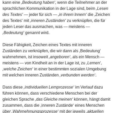
kann eine
‚Bedeutung haben‘,
wenn die Teilnehmer an der
sprachlichen Kommunikation in der Lage sind, beim
‚Lesen
des Textes‘
— jeder für sich — ‚
in ihrem Innern‘
die ‚Zeichen
des Textes‘ mit
‚inneren Zuständen‘
zu verknüpfen, die für
jeden Leser das ausmachen, was — meistens —
‚Bedeutung‘
genannt wird.
Diese Fähigkeit, Zeichen eines Textes mit inneren
Zuständen zu verknüpfen, die wir dann als ‚Bedeutung‘
wahrnehmen, ist insoweit
‚angeboren‘
, als ein Mensch —
meistens — von Kindheit an in der Lage ist, zu
‚Lernen‘,
‚welche Zeichen‘
in einer bestimmten sozialen Umgebung
mit welchen inneren Zuständen
‚verbunden werden‘
.
Dass diese
‚individuellen Lernprozesse‘
im Verlauf dazu
führen können, dass verschiedene Menschen bei der
gleichen Sprache
‚das Gleiche meinen‘
können, hängt damit
zusammen, dass die ‚inneren Zustände‘ eines Menschen
über ‚Wahrnehmungsprozesse‘
mit der jeweils
‚aktuellen