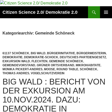
Zum
Inhalt
Suchen
Citizen Science 2.0/ Demokratie 2.0
springen
PRIMÄR
MENÜ
Kategoriearchiv: Gemeinde Schöneck
61137 SCHÖNECK
,
BIG WALD
,
BÜRGERINITIATIVE
,
BÜRGERMEISTERIN
,
DEMOKRATIE
,
DEMOKRATIE-SCHOCK
,
DEUTSCHES PARTEIENGESETZ
,
EXKURSION WALD
,
FLECHTEN
,
GEMEINDE SCHÖNECK
,
GEMEINDEVORSTAND
,
GRÜNER ORTSVERBAND
,
MIKROHABITATE
,
MONIKA PICKERT-ANDRES
,
MOOSE
,
ROUND TABLE
,
SCHÖNECK
,
THOMAS ANDRES
,
VOGELSCHUTZVEREIN
BIG WALD : BERICHT VON
DER EXKURSION AM
10.NOV.2024. DAZU:
DEMOKRATIE IN