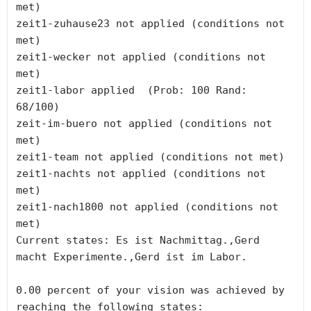
met)

zeit1-zuhause23 not applied (conditions not 
met)

zeit1-wecker not applied (conditions not 
met)

zeit1-labor applied  (Prob: 100 Rand: 
68/100)

zeit-im-buero not applied (conditions not 
met)

zeit1-team not applied (conditions not met)

zeit1-nachts not applied (conditions not 
met)

zeit1-nach1800 not applied (conditions not 
met)

Current states: Es ist Nachmittag.,Gerd 
macht Experimente.,Gerd ist im Labor.

0.00 percent of your vision was achieved by 
reaching the following states:
