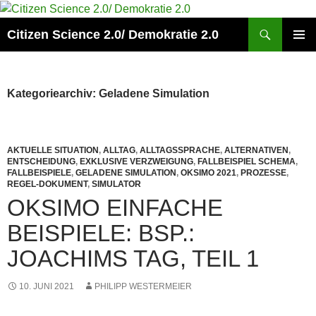
Zum
Inhalt
Suchen
Citizen Science 2.0/ Demokratie 2.0
springen
PRIMÄR
MENÜ
Kategoriearchiv: Geladene Simulation
AKTUELLE SITUATION
,
ALLTAG
,
ALLTAGSSPRACHE
,
ALTERNATIVEN
,
ENTSCHEIDUNG
,
EXKLUSIVE VERZWEIGUNG
,
FALLBEISPIEL SCHEMA
,
FALLBEISPIELE
,
GELADENE SIMULATION
,
OKSIMO 2021
,
PROZESSE
,
REGEL-DOKUMENT
,
SIMULATOR
OKSIMO EINFACHE
BEISPIELE: BSP.:
JOACHIMS TAG, TEIL 1
10. JUNI 2021
PHILIPP WESTERMEIER