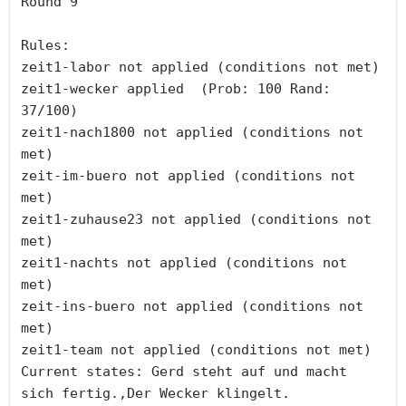
Round 9

Rules:

zeit1-labor not applied (conditions not met)

zeit1-wecker applied  (Prob: 100 Rand: 
37/100)

zeit1-nach1800 not applied (conditions not 
met)

zeit-im-buero not applied (conditions not 
met)

zeit1-zuhause23 not applied (conditions not 
met)

zeit1-nachts not applied (conditions not 
met)

zeit-ins-buero not applied (conditions not 
met)

zeit1-team not applied (conditions not met)

Current states: Gerd steht auf und macht 
sich fertig.,Der Wecker klingelt.
