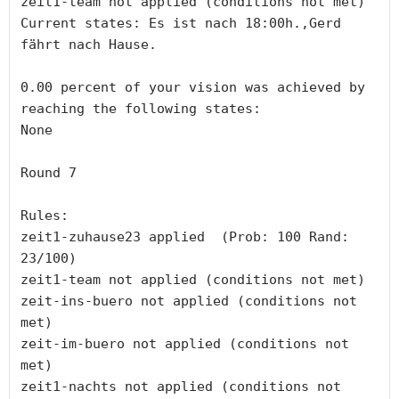
zeit1-team not applied (conditions not met)

Current states: Es ist nach 18:00h.,Gerd 
fährt nach Hause.

0.00 percent of your vision was achieved by 
reaching the following states:

None

Round 7

Rules:

zeit1-zuhause23 applied  (Prob: 100 Rand: 
23/100)

zeit1-team not applied (conditions not met)

zeit-ins-buero not applied (conditions not 
met)

zeit-im-buero not applied (conditions not 
met)

zeit1-nachts not applied (conditions not 