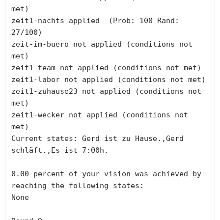
met)

zeit1-nachts applied  (Prob: 100 Rand: 
27/100)

zeit-im-buero not applied (conditions not 
met)

zeit1-team not applied (conditions not met)

zeit1-labor not applied (conditions not met)

zeit1-zuhause23 not applied (conditions not 
met)

zeit1-wecker not applied (conditions not 
met)

Current states: Gerd ist zu Hause.,Gerd 
schläft.,Es ist 7:00h.

0.00 percent of your vision was achieved by 
reaching the following states:

None
