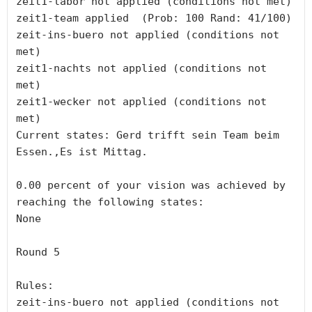
zeit1-labor not applied (conditions not met)

zeit1-team applied  (Prob: 100 Rand: 41/100)

zeit-ins-buero not applied (conditions not 
met)

zeit1-nachts not applied (conditions not 
met)

zeit1-wecker not applied (conditions not 
met)

Current states: Gerd trifft sein Team beim 
Essen.,Es ist Mittag.

0.00 percent of your vision was achieved by 
reaching the following states:

None

Round 5

Rules:

zeit-ins-buero not applied (conditions not 