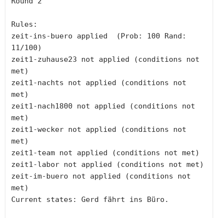
Round 2

Rules:

zeit-ins-buero applied  (Prob: 100 Rand: 
11/100)

zeit1-zuhause23 not applied (conditions not 
met)

zeit1-nachts not applied (conditions not 
met)

zeit1-nach1800 not applied (conditions not 
met)

zeit1-wecker not applied (conditions not 
met)

zeit1-team not applied (conditions not met)

zeit1-labor not applied (conditions not met)

zeit-im-buero not applied (conditions not 
met)

Current states: Gerd fährt ins Büro.
