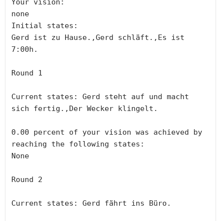
Your vision:

none

Initial states: 

Gerd ist zu Hause.,Gerd schläft.,Es ist 
7:00h.

Round 1

Current states: Gerd steht auf und macht 
sich fertig.,Der Wecker klingelt.

0.00 percent of your vision was achieved by 
reaching the following states:

None

Round 2

Current states: Gerd fährt ins Büro.
