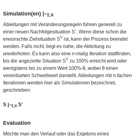
Simulation(en)
|–
Σ,X
Ableitungen mit Veränderungsregeln führen generell zu
einer neuen Nachfolgesituation S‘. Wenn diese schon die
V
erwünschte Zielsituation S
ist, kann der Prozess beendet
werden. Falls nicht, liegt es nahe, die Ableitung zu
wiederholen
. Es kann also eine
n-malig Iteration
stattfinden,
V
bis die angezielte Situation S
zu 100% erreicht wird oder
wenigstens bis zu einem Wert 100%-θ, wobei θ einen
vereinbarten Schwellwert darstellt. Ableitungen mit n-fachen
Iterationen werden hier als Simulationen bezeichnet,
geschrieben:
S |–
S‘
Σ,X
Evaluation
Möchte man den Verlauf oder das Ergebnis eines