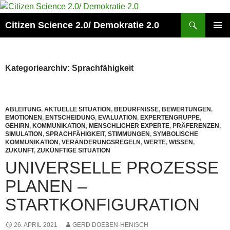
Zum
Inhalt
Suchen
Citizen Science 2.0/ Demokratie 2.0
springen
PRIMÄR
MENÜ
Kategoriearchiv: Sprachfähigkeit
ABLEITUNG
,
AKTUELLE SITUATION
,
BEDÜRFNISSE
,
BEWERTUNGEN
,
EMOTIONEN
,
ENTSCHEIDUNG
,
EVALUATION
,
EXPERTENGRUPPE
,
GEHIRN
,
KOMMUNIKATION
,
MENSCHLICHER EXPERTE
,
PRÄFERENZEN
,
SIMULATION
,
SPRACHFÄHIGKEIT
,
STIMMUNGEN
,
SYMBOLISCHE
KOMMUNIKATION
,
VERÄNDERUNGSREGELN
,
WERTE
,
WISSEN
,
ZUKUNFT
,
ZUKÜNFTIGE SITUATION
UNIVERSELLE PROZESSE
PLANEN –
STARTKONFIGURATION
26. APRIL 2021
GERD DOEBEN-HENISCH