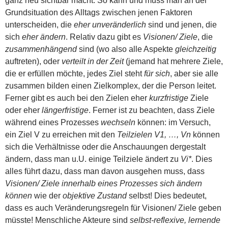
ganz neu sichtbar macht. So kann und muss man an der
Grundsituation des Alltags zwischen jenen Faktoren
unterscheiden, die
eher unveränderlich
sind und jenen, die
sich
eher ändern
. Relativ dazu gibt es
Visionen/ Ziele
, die
zusammenhängend
sind (wo also alle Aspekte
gleichzeitig
auftreten), oder
verteilt in der Zeit
(jemand hat mehrere Ziele,
die er erfüllen möchte, jedes Ziel steht
für sich
, aber sie alle
zusammen bilden einen Zielkomplex, der die Person leitet.
Ferner gibt es auch bei den Zielen eher
kurzfristige
Ziele
oder eher
längerfristige
. Ferner ist zu beachten, dass Ziele
während eines Prozesses
wechseln
können: im Versuch,
ein Ziel V zu erreichen mit den
Teilzielen V1, …, Vn
können
sich die Verhältnisse oder die Anschauungen dergestalt
ändern, dass man u.U. einige Teilziele ändert zu
Vi*
. Dies
alles führt dazu, dass man davon ausgehen muss, dass
Visionen/ Ziele innerhalb eines Prozesses sich ändern
können
wie der
objektive Zustand
selbst! Dies bedeutet,
dass es auch Veränderungsregeln für Visionen/ Ziele geben
müsste! Menschliche Akteure sind
selbst-reflexive, lernende