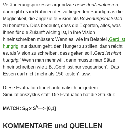
Veränderungsprozesses irgendwie
bewerten/ evaluieren
,
dann gibt es im Rahmen des vorliegenden Paradigmas die
Möglichkeit, die angezielte Vision als
Bewertungsmaßstab
zu benutzen. Dies bedeutet, dass die Experten, alles, was
ihnen für die Zukunft wichtig ist, in ihre Vision
hineinschreiben müssen: Wenn es, wie im Beispiel ‚
Gerd ist
hungrig
‚ nur darum geht, den Hunger zu stillen, dann reicht
es, als Vision zu schreiben, dass gelten soll ‚
Gerd ist nicht
hungrig.‘
Wenn man mehr will, dann müsste man Sätze
hineinschreiben wie z.B. ‚Gerd isst nur vegetarisch‘, ‚Das
Essen darf nicht mehr als 15€ kosten‘, usw.
Diese Evaluation findet automatisch bei jedem
Simulationszyklus statt. Die Evaluation hat die Struktur:
V
MATCH: S
x S
—> [0,1]
N
KOMMENTARE und QUELLEN