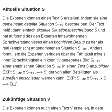
Aktuelle Situation S
Die Experten können einen Text S erstellen, indem sie eine
gemeinsam geteilte Situation S
beschreiben. Der Text
EMP
heißt dann einfach
aktuelle Situationsbeschreibung S
und
hat aufgrund des den Experten innewohnenden
Sprachverständnisses einen
kognitiven Bezug
zu der als
real (empirisch) angenommenen Situation
S
. Anders
EMP
formuliert: die Experten verfügen über die Fähigkeit mittels
ihrer Sprachfähigkeit ein kognitiv gegebenes Bild S
COG
einer empirischen Situation S
in einen
Text S abzubilden
EMP
EXP: S
x S
—> S, der von allen Beteiligten als
EMP
COG
zutreffen entschieden
werden kann: EXP: S
x S
x S
EMP
COG
—> [0,1].
Zukünftige Situation V
Die Experten können auch einen Text V erstellen, in dem