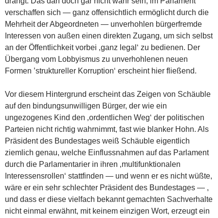
drängt: Das darf doch gar nicht wahr sein; im Parlament
verschaffen sich — ganz offensichtlich ermöglicht durch die
Mehrheit der Abgeordneten — unverhohlen bürgerfremde
Interessen von außen einen direkten Zugang, um sich selbst
an der Öffentlichkeit vorbei ‚ganz legal‘ zu bedienen. Der
Übergang vom Lobbyismus zu unverhohlenen neuen
Formen ’struktureller Korruption‘ erscheint hier fließend.
Vor diesem Hintergrund erscheint das Zeigen von Schäuble
auf den bindungsunwilligen Bürger, der wie ein
ungezogenes Kind den ‚ordentlichen Weg‘ der politischen
Parteien nicht richtig wahrnimmt, fast wie blanker Hohn. Als
Präsident des Bundestages weiß Schäuble eigentlich
ziemlich genau, welche Einflussnahmen auf das Parlament
durch die Parlamentarier in ihren ‚multifunktionalen
Interessensrollen‘ stattfinden — und wenn er es nicht wüßte,
wäre er ein sehr schlechter Präsident des Bundestages — ,
und dass er diese vielfach bekannt gemachten Sachverhalte
nicht einmal erwähnt, mit keinem einzigen Wort, erzeugt ein