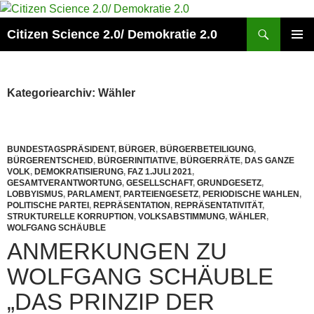
Zum
Inhalt
Suchen
Citizen Science 2.0/ Demokratie 2.0
springen
PRIMÄR
MENÜ
Kategoriearchiv: Wähler
BUNDESTAGSPRÄSIDENT
,
BÜRGER
,
BÜRGERBETEILIGUNG
,
BÜRGERENTSCHEID
,
BÜRGERINITIATIVE
,
BÜRGERRÄTE
,
DAS GANZE
VOLK
,
DEMOKRATISIERUNG
,
FAZ 1.JULI 2021
,
GESAMTVERANTWORTUNG
,
GESELLSCHAFT
,
GRUNDGESETZ
,
LOBBYISMUS
,
PARLAMENT
,
PARTEIENGESETZ
,
PERIODISCHE WAHLEN
,
POLITISCHE PARTEI
,
REPRÄSENTATION
,
REPRÄSENTATIVITÄT
,
STRUKTURELLE KORRUPTION
,
VOLKSABSTIMMUNG
,
WÄHLER
,
WOLFGANG SCHÄUBLE
ANMERKUNGEN ZU
WOLFGANG SCHÄUBLE
„DAS PRINZIP DER