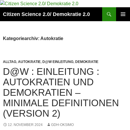
Zum
Inhalt
Suchen
Citizen Science 2.0/ Demokratie 2.0
springen
PRIMÄR
MENÜ
Kategoriearchiv: Autokratie
ALLTAG
,
AUTOKRATIE
,
D@W EINLEITUNG
,
DEMOKRATIE
D@W : EINLEITUNG :
AUTOKRATIEN UND
DEMOKRATIEN –
MINIMALE DEFINITIONEN
(VERSION 2)
12. NOVEMBER 2024
GDH-OKSIMO