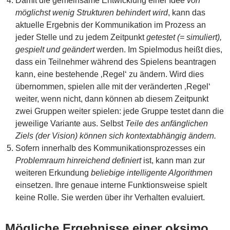
Damit die gemeinsame Entwicklung einer Idee
von
möglichst wenig Strukturen behindert wird
, kann das
aktuelle Ergebnis der Kommunikation im Prozess an
jeder Stelle und zu jedem Zeitpunkt
getestet (= simuliert),
gespielt und geändert
werden. Im Spielmodus heißt dies,
dass ein Teilnehmer während des Spielens beantragen
kann, eine bestehende ‚Regel‘ zu ändern. Wird dies
übernommen, spielen alle mit der veränderten ‚Regel‘
weiter, wenn nicht, dann können ab diesem Zeitpunkt
zwei Gruppen weiter spielen: jede Gruppe testet dann die
jeweilige Variante aus. Selbst
Teile des anfänglichen
Ziels (der Vision) können sich kontextabhängig ändern.
Sofern innerhalb des Kommunikationsprozesses ein
Problemraum hinreichend definiert
ist, kann man zur
weiteren Erkundung
beliebige intelligente Algorithmen
einsetzen. Ihre genaue interne Funktionsweise spielt
keine Rolle. Sie werden über ihr Verhalten evaluiert.
Mögliche Ergebnisse einer oksimo