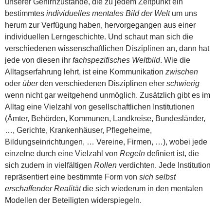
unserer Gehirnzustände, die zu jedem Zeitpunkt ein
bestimmtes
individuelles mentales Bild der Welt
um uns
herum zur Verfügung haben, hervorgegangen aus einer
individuellen Lerngeschichte. Und schaut man sich die
verschiedenen wissenschaftlichen Disziplinen an, dann hat
jede von diesen ihr
fachspezifisches Weltbild
. Wie die
Alltagserfahrung lehrt, ist eine Kommunikation
zwischen
oder
über
den verschiedenen Disziplinen eher
schwierig
wenn nicht gar weitgehend unmöglich. Zusätzlich gibt es im
Alltag eine Vielzahl von gesellschaftlichen Institutionen
(Ämter, Behörden, Kommunen, Landkreise, Bundesländer,
…, Gerichte, Krankenhäuser, Pflegeheime,
Bildungseinrichtungen, … Vereine, Firmen, …), wobei jede
einzelne durch eine Vielzahl von
Regeln
definiert ist, die
sich zudem in vielfältigen
Rollen
verdichten. Jede Institution
repräsentiert eine bestimmte Form von
sich selbst
erschaffender Realität
die sich wiederum in den mentalen
Modellen der Beteiligten widerspiegeln.