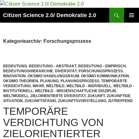
Zum
Inhalt
Suchen
Citizen Science 2.0/ Demokratie 2.0
springen
PRIMÄR
MENÜ
Kategoriearchiv: Forschungsprozess
BEDEUTUNG
,
BEDEUTUNG - ABSTRAKT
,
BEDEUTUNG - EMPIRISCH
,
BEDEUTUNGSHIERARCHIE
,
DIVERSITÄT
,
FORSCHUNGSPROZESS
,
INNOVATION
,
OKSIMO HANDLUNGSRAUM
,
OKSIMO KOMMUNIKATION
,
OKSIMO THEORIEN
,
PLANUNG
,
PLANUNGSPROZESS
,
TEMPORÄRTE
VERDICHTUNG
,
WAHR
,
WELTBILD
,
WELTBILD - INDIVIDUELL
,
WELTBILD -
INSTITUTIONELL
,
WELTBILD - WISSENSCHAFTLICHE DISZIPLIN
,
WELTMODELL
,
ZIELORIENTIERTE DIVERSITÄT
,
ZUKUNFT
,
ZUKÜNFTIGE
SITUATION
,
ZUKUNFTSFÄHIG
,
ZUKUNFTSVORSTELLUNG
,
ZUTREFFEND
TEMPORÄRE
VERDICHTUNG VON
ZIELORIENTIERTER