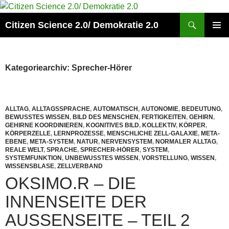
Zum
Inhalt
Suchen
Citizen Science 2.0/ Demokratie 2.0
springen
PRIMÄR
MENÜ
Kategoriearchiv: Sprecher-Hörer
ALLTAG
,
ALLTAGSSPRACHE
,
AUTOMATISCH
,
AUTONOMIE
,
BEDEUTUNG
,
BEWUSSTES WISSEN
,
BILD DES MENSCHEN
,
FERTIGKEITEN
,
GEHIRN
,
GEHIRNE KOORDINIEREN
,
KOGNITIVES BILD
,
KOLLEKTIV
,
KÖRPER
,
KÖRPERZELLE
,
LERNPROZESSE
,
MENSCHLICHE ZELL-GALAXIE
,
META-
EBENE
,
META-SYSTEM
,
NATUR
,
NERVENSYSTEM
,
NORMALER ALLTAG
,
REALE WELT
,
SPRACHE
,
SPRECHER-HÖRER
,
SYSTEM
,
SYSTEMFUNKTION
,
UNBEWUSSTES WISSEN
,
VORSTELLUNG
,
WISSEN
,
WISSENSBLASE
,
ZELLVERBAND
OKSIMO.R – DIE
INNENSEITE DER
AUSSENSEITE – TEIL 2