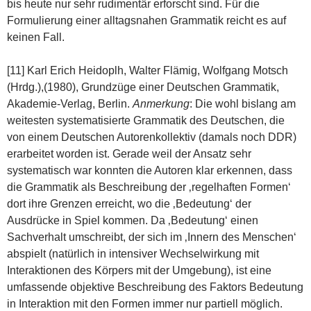
bis heute nur sehr rudimentär erforscht sind. Für die
Formulierung einer alltagsnahen Grammatik reicht es auf
keinen Fall.
[11] Karl Erich Heidoplh, Walter Flämig, Wolfgang Motsch
(Hrdg.),(1980), Grundzüge einer Deutschen Grammatik,
Akademie-Verlag, Berlin.
Anmerkung
: Die wohl bislang am
weitesten systematisierte Grammatik des Deutschen, die
von einem Deutschen Autorenkollektiv (damals noch DDR)
erarbeitet worden ist. Gerade weil der Ansatz sehr
systematisch war konnten die Autoren klar erkennen, dass
die Grammatik als Beschreibung der ‚regelhaften Formen‘
dort ihre Grenzen erreicht, wo die ‚Bedeutung‘ der
Ausdrücke in Spiel kommen. Da ‚Bedeutung‘ einen
Sachverhalt umschreibt, der sich im ‚Innern des Menschen‘
abspielt (natürlich in intensiver Wechselwirkung mit
Interaktionen des Körpers mit der Umgebung), ist eine
umfassende objektive Beschreibung des Faktors Bedeutung
in Interaktion mit den Formen immer nur partiell möglich.