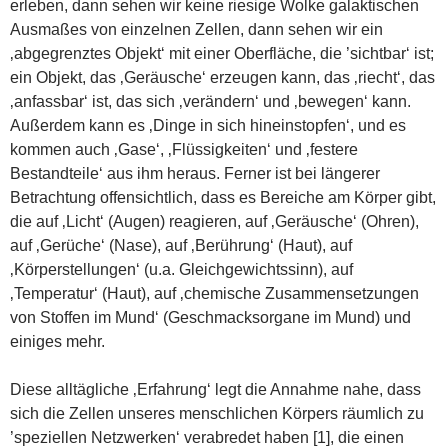
erleben, dann sehen wir keine riesige Wolke galaktischen
Ausmaßes von einzelnen Zellen, dann sehen wir ein
‚abgegrenztes Objekt‘ mit einer Oberfläche, die ’sichtbar‘ ist;
ein Objekt, das ‚Geräusche‘ erzeugen kann, das ‚riecht‘, das
‚anfassbar‘ ist, das sich ‚verändern‘ und ‚bewegen‘ kann.
Außerdem kann es ‚Dinge in sich hineinstopfen‘, und es
kommen auch ‚Gase‘, ‚Flüssigkeiten‘ und ‚festere
Bestandteile‘ aus ihm heraus. Ferner ist bei längerer
Betrachtung offensichtlich, dass es Bereiche am Körper gibt,
die auf ‚Licht‘ (Augen) reagieren, auf ‚Geräusche‘ (Ohren),
auf ‚Gerüche‘ (Nase), auf ‚Berührung‘ (Haut), auf
‚Körperstellungen‘ (u.a. Gleichgewichtssinn), auf
‚Temperatur‘ (Haut), auf ‚chemische Zusammensetzungen
von Stoffen im Mund‘ (Geschmacksorgane im Mund) und
einiges mehr.
Diese alltägliche ‚Erfahrung‘ legt die Annahme nahe, dass
sich die Zellen unseres menschlichen Körpers räumlich zu
’speziellen Netzwerken‘ verabredet haben [1], die einen