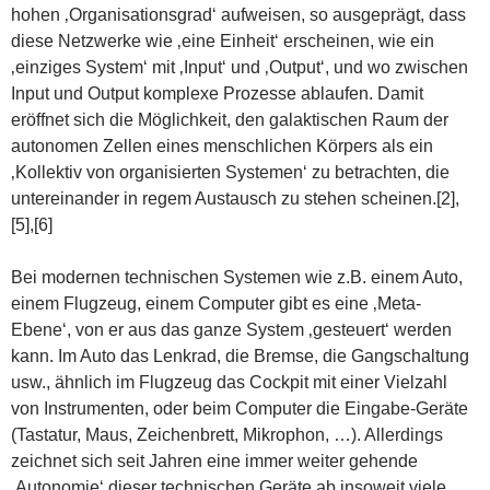
hohen ‚Organisationsgrad‘ aufweisen, so ausgeprägt, dass
diese Netzwerke wie ‚eine Einheit‘ erscheinen, wie ein
‚einziges System‘ mit ‚Input‘ und ‚Output‘, und wo zwischen
Input und Output komplexe Prozesse ablaufen. Damit
eröffnet sich die Möglichkeit, den galaktischen Raum der
autonomen Zellen eines menschlichen Körpers als ein
‚Kollektiv von organisierten Systemen‘ zu betrachten, die
untereinander in regem Austausch zu stehen scheinen.[2],
[5],[6]
Bei modernen technischen Systemen wie z.B. einem Auto,
einem Flugzeug, einem Computer gibt es eine ‚Meta-
Ebene‘, von er aus das ganze System ‚gesteuert‘ werden
kann. Im Auto das Lenkrad, die Bremse, die Gangschaltung
usw., ähnlich im Flugzeug das Cockpit mit einer Vielzahl
von Instrumenten, oder beim Computer die Eingabe-Geräte
(Tastatur, Maus, Zeichenbrett, Mikrophon, …). Allerdings
zeichnet sich seit Jahren eine immer weiter gehende
‚Autonomie‘ dieser technischen Geräte ab insoweit viele