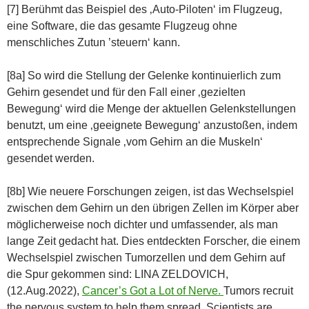
[7] Berühmt das Beispiel des ‚Auto-Piloten‘ im Flugzeug,
eine Software, die das gesamte Flugzeug ohne
menschliches Zutun ’steuern‘ kann.
[8a] So wird die Stellung der Gelenke kontinuierlich zum
Gehirn gesendet und für den Fall einer ‚gezielten
Bewegung‘ wird die Menge der aktuellen Gelenkstellungen
benutzt, um eine ‚geeignete Bewegung‘ anzustoßen, indem
entsprechende Signale ‚vom Gehirn an die Muskeln‘
gesendet werden.
[8b] Wie neuere Forschungen zeigen, ist das Wechselspiel
zwischen dem Gehirn un den übrigen Zellen im Körper aber
möglicherweise noch dichter und umfassender, als man
lange Zeit gedacht hat. Dies entdeckten Forscher, die einem
Wechselspiel zwischen Tumorzellen und dem Gehirn auf
die Spur gekommen sind: LINA ZELDOVICH,
(12.Aug.2022),
Cancer’s Got a Lot of Nerve.
Tumors recruit
the nervous system to help them spread. Scientists are