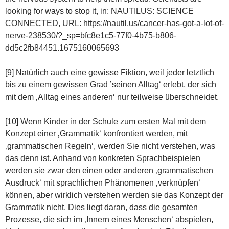
looking for ways to stop it, in: NAUTILUS: SCIENCE
CONNECTED, URL: https://nautil.us/cancer-has-got-a-lot-of-
nerve-238530/?_sp=bfc8e1c5-77f0-4b75-b806-
dd5c2fb84451.1675160065693
[9] Natürlich auch eine gewisse Fiktion, weil jeder letztlich
bis zu einem gewissen Grad ’seinen Alltag‘ erlebt, der sich
mit dem ‚Alltag eines anderen‘ nur teilweise überschneidet.
[10] Wenn Kinder in der Schule zum ersten Mal mit dem
Konzept einer ‚Grammatik‘ konfrontiert werden, mit
‚grammatischen Regeln‘, werden Sie nicht verstehen, was
das denn ist. Anhand von konkreten Sprachbeispielen
werden sie zwar den einen oder anderen ‚grammatischen
Ausdruck‘ mit sprachlichen Phänomenen ‚verknüpfen‘
können, aber wirklich verstehen werden sie das Konzept der
Grammatik nicht. Dies liegt daran, dass die gesamten
Prozesse, die sich im ‚Innern eines Menschen‘ abspielen,