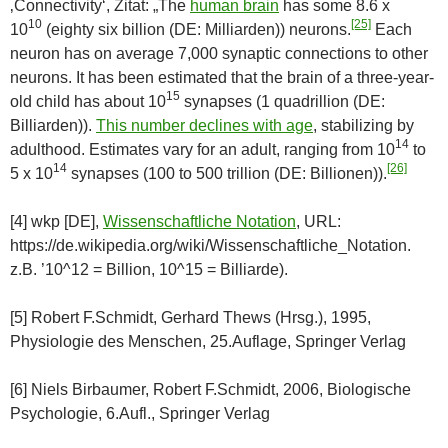
‚Connectivity‘, Zitat: „The
human brain
has some 8.6 x
10
[25]
10
(eighty six billion (DE: Milliarden)) neurons.
Each
neuron has on average 7,000 synaptic connections to other
neurons. It has been estimated that the brain of a three-year-
15
old child has about 10
synapses (1 quadrillion (DE:
Billiarden)).
This number declines with age
, stabilizing by
14
adulthood. Estimates vary for an adult, ranging from 10
to
14
[26]
5 x 10
synapses (100 to 500 trillion (DE: Billionen)).
[4] wkp [DE],
Wissenschaftliche Notation
, URL:
https://de.wikipedia.org/wiki/Wissenschaftliche_Notation.
z.B. ’10^12 = Billion, 10^15 = Billiarde).
[5] Robert F.Schmidt, Gerhard Thews (Hrsg.), 1995,
Physiologie des Menschen, 25.Auflage, Springer Verlag
[6] Niels Birbaumer, Robert F.Schmidt, 2006, Biologische
Psychologie, 6.Aufl., Springer Verlag