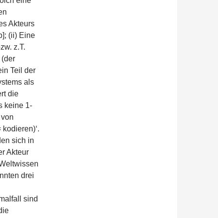
olch eine
en
es Akteurs
; (ii) Eine
zw. z.T.
 (der
in Teil der
ystems als
rt die
s keine 1-
 von
 kodieren)‘.
en sich in
er Akteur
 Weltwissen
nnten drei
alfall sind
die