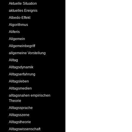
Aktuelle Situation
aktuelles Ereignis
Albedo-Effekt
Algorithmus
Aliferis
Allgemein
Allgemeinbegriff
allgemeine Vorstellung
Alltag
Alltagsdynamik
Alltagserfahrung
Alltagsleben
Alltagsmedien
alltagsnahen empirischen
Theorie
Alltagssprache
Alltagsszene
Alltagstheorie
Alltagswissenschaft