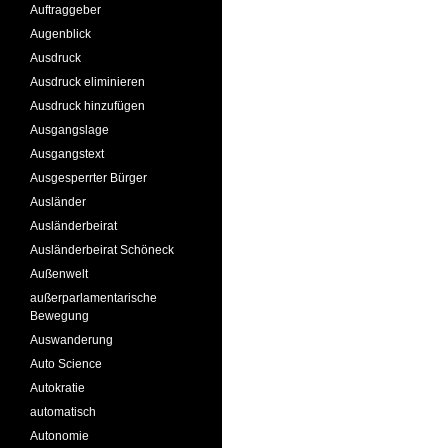
Auftraggeber
Augenblick
Ausdruck
Ausdruck eliminieren
Ausdruck hinzufügen
Ausgangslage
Ausgangstext
Ausgesperrter Bürger
Ausländer
Ausländerbeirat
Ausländerbeirat Schöneck
Außenwelt
außerparlamentarische
Bewegung
Auswanderung
Auto Science
Autokratie
automatisch
Autonomie