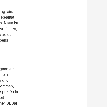
ng‘ ein,
 Realität
. Natur ist
 vorfinden,
was sich
ebens
egann ein
: ein
n und
rkommen,
nspezifische
eit
‘.[3],[3a]