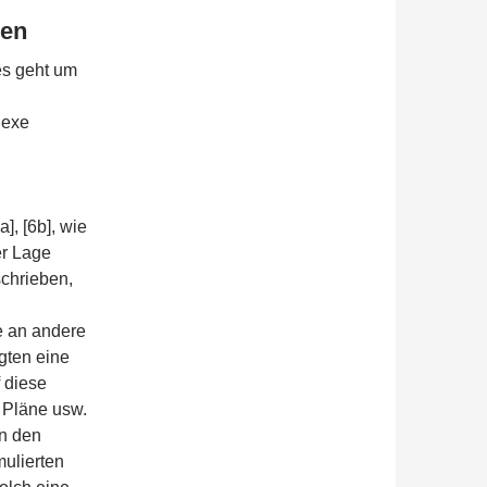
den
 es geht um
lexe
], [6b], wie
er Lage
schrieben,
e an andere
igten eine
 diese
 Pläne usw.
n den
mulierten