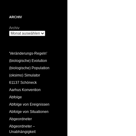
ARCHIV
Archiv
'Veränderungs-Regeln'
(biologische) Evolution
(biologische) Population
(oksimo) Simulator
61137 Schöneck
Aarhus Konvention
Abfolge
Abfolge von Ereignissen
Abfolge von Situationen
Abgeordneter
Abgeordneter –
Unabhängigkeit