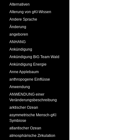
Alternativen
Alterung von gKI-Wissen
Andere Sprache
Änderung
angeboren
ANHANG
Ankündigung
Ankündigung BiG Team Wald
Ankündigung Energie
Anne Applebaum
anthropogene Einflüsse
Anwendung
ANWENDUNG einer
Veränderungsbeschreibung
arktischer Ozean
asymmetrische Mensch-gKI
Symbiose
atlantischer Ozean
atmosphärische Zirkulation