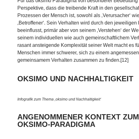
Für das oksimo Paradigma von besonderer Bedeutung i
Perspektive, dass die treibende Kraft in den gesellschaf
Prozessen der Mensch ist, sowohl als ‚Verursacher‘ wi
‚Betroffener‘. Sein Verhalten wird durch den jeweiligen
beeinflusst, primär aber von seinem ‚Verstehen‘ der We
seinem individuellen wie auch gemeinschaftlichem Ver
rasant ansteigende Komplexität seiner Welt macht es f
Menschen immer schwerer, sich zu einem angemesse
gemeinsamem Verhalten zusammen zu finden.[12]
OKSIMO UND NACHHALTIGKEIT
Infografik zum Thema ‚oksimo und Nachhaltigkeit‘
ANGENOMMENER KONTEXT ZUM
OKSIMO-PARADIGMA