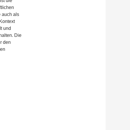
st die
tlichen
e auch als
 Kontext
lt und
halten. Die
ür den
nen