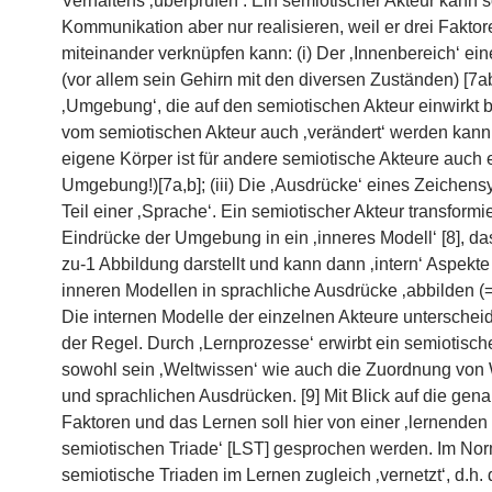
Verhaltens ‚überprüfen‘. Ein semiotischer Akteur kann s
Kommunikation aber nur realisieren, weil er drei Faktor
miteinander verknüpfen kann: (i) Der ‚Innenbereich‘ ein
(vor allem sein Gehirn mit den diversen Zuständen) [7ab]
‚Umgebung‘, die auf den semiotischen Akteur einwirkt b
vom semiotischen Akteur auch ‚verändert‘ werden kann
eigene Körper ist für andere semiotische Akteure auch e
Umgebung!)[7a,b]; (iii) Die ‚Ausdrücke‘ eines Zeichens
Teil einer ‚Sprache‘. Ein semiotischer Akteur transformie
Eindrücke der Umgebung in ein ‚inneres Modell‘ [8], da
zu-1 Abbildung darstellt und kann dann ‚intern‘ Aspekte
inneren Modellen in sprachliche Ausdrücke ‚abbilden (=
Die internen Modelle der einzelnen Akteure unterscheid
der Regel. Durch ‚Lernprozesse‘ erwirbt ein semiotisch
sowohl sein ‚Weltwissen‘ wie auch die Zuordnung von
und sprachlichen Ausdrücken. [9] Mit Blick auf die gena
Faktoren und das Lernen soll hier von einer ‚lernenden
semiotischen Triade‘ [LST] gesprochen werden. Im Norm
semiotische Triaden im Lernen zugleich ‚vernetzt‘, d.h. 