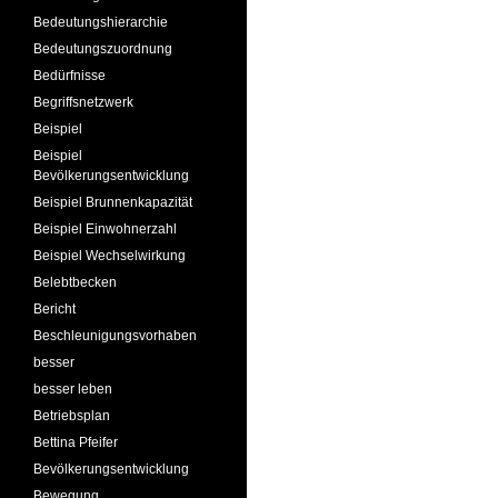
Bedeutungshierarchie
Bedeutungszuordnung
Bedürfnisse
Begriffsnetzwerk
Beispiel
Beispiel
Bevölkerungsentwicklung
Beispiel Brunnenkapazität
Beispiel Einwohnerzahl
Beispiel Wechselwirkung
Belebtbecken
Bericht
Beschleunigungsvorhaben
besser
besser leben
Betriebsplan
Bettina Pfeifer
Bevölkerungsentwicklung
Bewegung