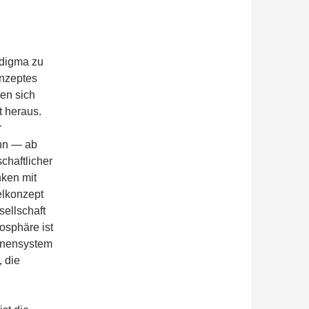
digma zu
onzeptes
ten sich
t heraus.
r
ann — ab
chaftlicher
nken mit
elkonzept
sellschaft
osphäre ist
onnensystem
, die