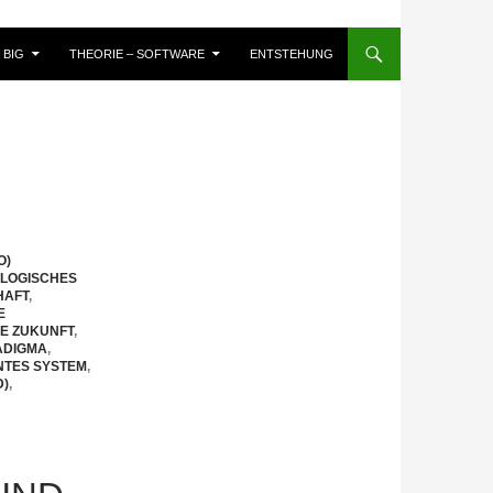
BIG
THEORIE – SOFTWARE
ENTSTEHUNG
O)
OLOGISCHES
HAFT
,
E
E ZUKUNFT
,
ADIGMA
,
NTES SYSTEM
,
D)
,