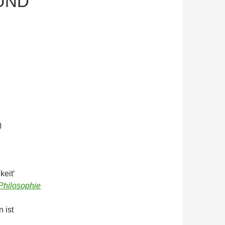
UND
)
keit‘
Philosophie
 ist