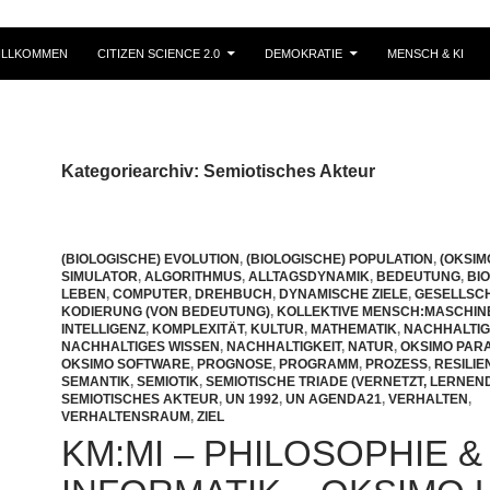
ILLKOMMEN
CITIZEN SCIENCE 2.0
DEMOKRATIE
MENSCH & KI
Kategoriearchiv: Semiotisches Akteur
(BIOLOGISCHE) EVOLUTION
,
(BIOLOGISCHE) POPULATION
,
(OKSIM
SIMULATOR
,
ALGORITHMUS
,
ALLTAGSDYNAMIK
,
BEDEUTUNG
,
BI
LEBEN
,
COMPUTER
,
DREHBUCH
,
DYNAMISCHE ZIELE
,
GESELLSC
KODIERUNG (VON BEDEUTUNG)
,
KOLLEKTIVE MENSCH:MASCHIN
INTELLIGENZ
,
KOMPLEXITÄT
,
KULTUR
,
MATHEMATIK
,
NACHHALTIG
NACHHALTIGES WISSEN
,
NACHHALTIGKEIT
,
NATUR
,
OKSIMO PAR
OKSIMO SOFTWARE
,
PROGNOSE
,
PROGRAMM
,
PROZESS
,
RESILIE
SEMANTIK
,
SEMIOTIK
,
SEMIOTISCHE TRIADE (VERNETZT, LERNEN
SEMIOTISCHES AKTEUR
,
UN 1992
,
UN AGENDA21
,
VERHALTEN
,
VERHALTENSRAUM
,
ZIEL
KM:MI – PHILOSOPHIE &