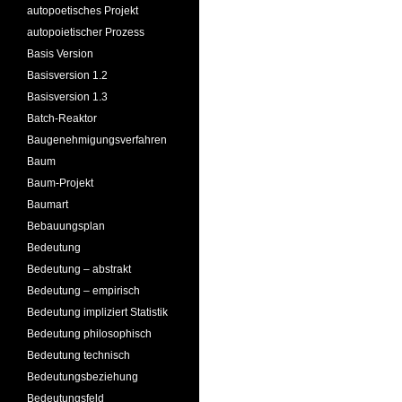
autopoetisches Projekt
autopoietischer Prozess
Basis Version
Basisversion 1.2
Basisversion 1.3
Batch-Reaktor
Baugenehmigungsverfahren
Baum
Baum-Projekt
Baumart
Bebauungsplan
Bedeutung
Bedeutung – abstrakt
Bedeutung – empirisch
Bedeutung impliziert Statistik
Bedeutung philosophisch
Bedeutung technisch
Bedeutungsbeziehung
Bedeutungsfeld