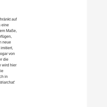
hränkt auf
h eine
 dem Maße,
rfügen,
en neue
mitiert,
sogar von
r die
wird hier
ie
ch in
riarchat‘