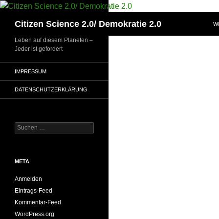
Zum
Inhalt
Suchen
Citizen Science 2.0/ Demokratie 2.0
W
springen
Leben auf diesem Planeten –
Jeder ist gefordert
IMPRESSUM
DATENSCHUTZERKLÄRUNG
Suchen
nach:
META
Anmelden
Eintrags-Feed
Kommentar-Feed
WordPress.org