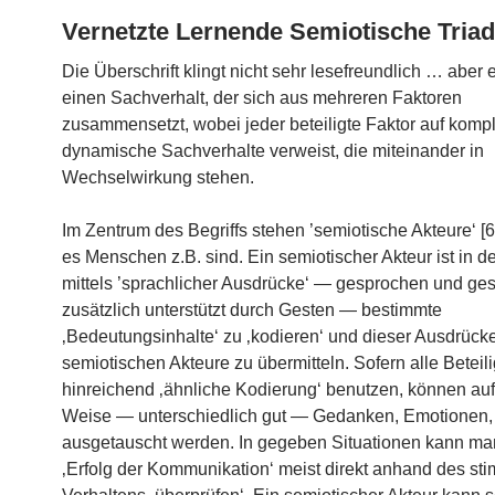
Vernetzte Lernende Semiotische Tria
Die Überschrift klingt nicht sehr lesefreundlich … aber
einen Sachverhalt, der sich aus mehreren Faktoren
zusammensetzt, wobei jeder beteiligte Faktor auf komp
dynamische Sachverhalte verweist, die miteinander in
Wechselwirkung stehen.
Im Zentrum des Begriffs stehen ’semiotische Akteure‘ [6a
es Menschen z.B. sind. Ein semiotischer Akteur ist in d
mittels ’sprachlicher Ausdrücke‘ — gesprochen und ge
zusätzlich unterstützt durch Gesten — bestimmte
‚Bedeutungsinhalte‘ zu ‚kodieren‘ und dieser Ausdrück
semiotischen Akteure zu übermitteln. Sofern alle Beteil
hinreichend ‚ähnliche Kodierung‘ benutzen, können auf
Weise — unterschiedlich gut — Gedanken, Emotionen,
ausgetauscht werden. In gegeben Situationen kann ma
‚Erfolg der Kommunikation‘ meist direkt anhand des sti