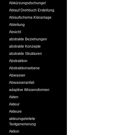
Abkürzungsdschungel
Ablauf Drehbuch Erstellung
Ablaufschema Kläranlage
Ableitung
Absicht
abstrakte Beziehungen
abstrakte Konzepte
abstrakte Strukturen
Abstraktion
Abstraktionsebene
Abwasser
Abwasseranfall
adaptive Wissensformen
Akten
Akteur
Akteure
akteursgeleitete
Textgenerierung
Aktion