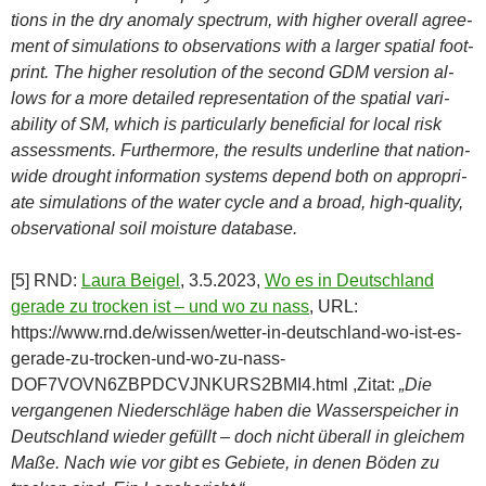
tions in the dry anomaly spectrum, with higher overall agree-
ment of simulations to observations with a larger spatial foot-
print. The higher resolution of the second GDM version al-
lows for a more detailed representation of the spatial vari-
ability of SM, which is particularly beneficial for local risk
assessments. Furthermore, the results underline that nation-
wide drought information systems depend both on appropri-
ate simulations of the water cycle and a broad, high-quality,
observational soil moisture database.
[5] RND:
Laura Beigel
, 3.5.2023,
Wo es in Deutschland
gerade zu trocken ist – und wo zu nass
, URL:
https://www.rnd.de/wissen/wetter-in-deutschland-wo-ist-es-
gerade-zu-trocken-und-wo-zu-nass-
DOF7VOVN6ZBPDCVJNKURS2BMI4.html ,Zitat:
„Die
vergangenen Niederschläge haben die Wasserspeicher in
Deutschland wieder gefüllt – doch nicht überall in gleichem
Maße. Nach wie vor gibt es Gebiete, in denen Böden zu