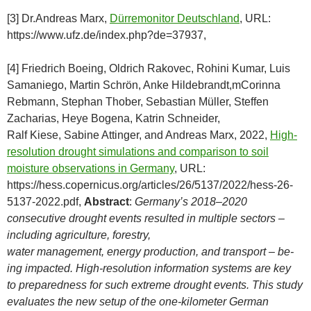
[3] Dr.Andreas Marx,
Dürremonitor Deutschland
, URL:
https://www.ufz.de/index.php?de=37937,
[4] Friedrich Boeing, Oldrich Rakovec, Rohini Kumar, Luis
Samaniego, Martin Schrön, Anke Hildebrandt,mCorinna
Rebmann, Stephan Thober, Sebastian Müller, Steffen
Zacharias, Heye Bogena, Katrin Schneider,
Ralf Kiese, Sabine Attinger, and Andreas Marx, 2022,
High-
resolution drought simulations and comparison to soil
moisture observations in Germany
, URL:
https://hess.copernicus.org/articles/26/5137/2022/hess-26-
5137-2022.pdf,
Abstract
:
Germany’s 2018–2020
consecutive drought events resulted in multiple sectors –
including agriculture, forestry,
water management, energy production, and transport – be-
ing impacted. High-resolution information systems are key
to preparedness for such extreme drought events. This study
evaluates the new setup of the one-kilometer German