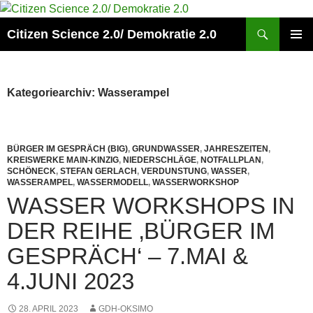
Zum
Inhalt
Suchen
Citizen Science 2.0/ Demokratie 2.0
springen
PRIMÄR
MENÜ
Kategoriearchiv: Wasserampel
BÜRGER IM GESPRÄCH (BIG)
,
GRUNDWASSER
,
JAHRESZEITEN
,
KREISWERKE MAIN-KINZIG
,
NIEDERSCHLÄGE
,
NOTFALLPLAN
,
SCHÖNECK
,
STEFAN GERLACH
,
VERDUNSTUNG
,
WASSER
,
WASSERAMPEL
,
WASSERMODELL
,
WASSERWORKSHOP
WASSER WORKSHOPS IN
DER REIHE ‚BÜRGER IM
GESPRÄCH‘ – 7.MAI &
4.JUNI 2023
28. APRIL 2023
GDH-OKSIMO