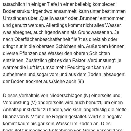
tatsächlich in einiger Tiefe in einer beliebig komplexen
Bodenstruktur irgendwo ansammelt, kann unter bestimmten
Umständen über ‚Quellwasser‘ oder ‚Brunnen‘ entnommen
und genutzt werden. Allerdings kommt nicht alles Wasser,
was abregnet, auch irgendwann als Grundwasser an. Je
nach Oberflächenbeschaffenheit fließt es direkt ab oder
dringt nur in die obersten Schichten ein. Außerdem können
diverse Pflanzen das Wasser den oberen Schichten
entziehen. Zusätzlich gibt es den Faktor ‚Verdunstung‘: je
wärmer die Luft ist, umso mehr Feuchtigkeit kann sie
aufnehmen und sogar vom und aus dem Boden ‚absaugen‘;
der Boden trocknet aus.(siehe auch [9])
Dieses Verhältnis von Niederschlägen (N) einerseits und
Verdunstung (V) andererseits wird auch benutzt, um einen
Anhaltspunkt dafür zu finden, wie sich längerfristig die Netto-
Bilanz von N-V für eine Region gestaltet. Wird sie negativ
kommt kaum bis gar kein Wasser im Boden an. Dies
bedeutet für mögliche Entnahmen von Grundwasser, dass