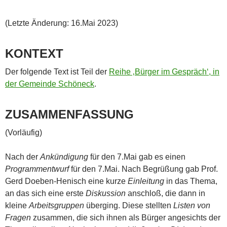
(Letzte Änderung: 16.Mai 2023)
KONTEXT
Der folgende Text ist Teil der
Reihe ‚Bürger im Gespräch‘, in
der Gemeinde Schöneck
.
ZUSAMMENFASSUNG
(Vorläufig)
Nach der
Ankündigung
für den 7.Mai gab es einen
Programmentwurf
für den 7.Mai. Nach Begrüßung gab Prof.
Gerd Doeben-Henisch eine kurze
Einleitung
in das Thema,
an das sich eine erste
Diskussion
anschloß, die dann in
kleine
Arbeitsgruppen
überging. Diese stellten
Listen von
Fragen
zusammen, die sich ihnen als Bürger angesichts der