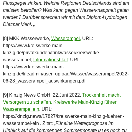
Flusspegel sinken. Welche Regionen Deutschlands sind am
meisten betroffen? Was kann gegen Wasserknappheit getan
werden? Darüber sprechen wir mit dem Diplom-Hydrologen
Dietmar Mehl. „
[8] MKK Wasserwerke,
Wasserampel,
URL:
https://www.kreiswerke-main-
kinzig.de/privatkunden/trinkwasser/kreiswerke-
wasserampel;
Informationsblatt
: URL:
https://www.kreiswerke-main-
kinzig.de/fileadmin/user_upload/Wasser/wasserampel/2022-
06-28_wasserampel_auswirkungen.pdf
[9] Kinzig News GmbH, 22.Juni 2022,
Trockenheit macht
Versorgern zu schaffen. Kreiswerke Main-Kinzig führen
Wasserampel ein
. URL:
https://kinzig.news/17827/kreiswerke-main-kinzig-fuehren-
wasserampel-ein . Zitat:
„Für eine Wetterprognose im
Hinblick auf die kommenden Sommermonate ist es noch zu