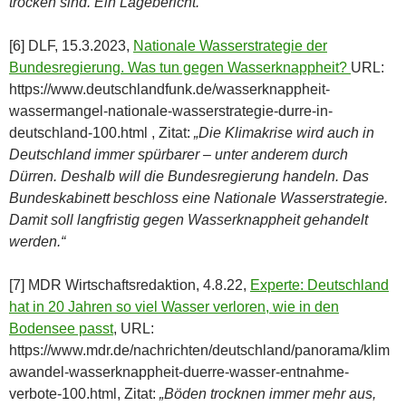
trocken sind. Ein Lagebericht.“
[6] DLF, 15.3.2023,
Nationale Wasserstrategie der
Bundesregierung. Was tun gegen Wasserknappheit?
URL:
https://www.deutschlandfunk.de/wasserknappheit-
wassermangel-nationale-wasserstrategie-durre-in-
deutschland-100.html , Zitat:
„Die Klimakrise wird auch in
Deutschland immer spürbarer – unter anderem durch
Dürren. Deshalb will die Bundesregierung handeln. Das
Bundeskabinett beschloss eine Nationale Wasserstrategie.
Damit soll langfristig gegen Wasserknappheit gehandelt
werden.“
[7] MDR Wirtschaftsredaktion, 4.8.22,
Experte: Deutschland
hat in 20 Jahren so viel Wasser verloren, wie in den
Bodensee passt
, URL:
https://www.mdr.de/nachrichten/deutschland/panorama/klim
awandel-wasserknappheit-duerre-wasser-entnahme-
verbote-100.html, Zitat:
„Böden trocknen immer mehr aus,