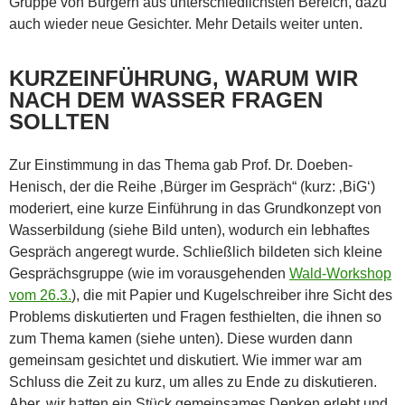
Gruppe von Bürgern aus unterschiedlichsten Bereich, dazu
auch wieder neue Gesichter. Mehr Details weiter unten.
KURZEINFÜHRUNG, WARUM WIR
NACH DEM WASSER FRAGEN
SOLLTEN
Zur Einstimmung in das Thema gab Prof. Dr. Doeben-
Henisch, der die Reihe ‚Bürger im Gespräch“ (kurz: ‚BiG‘)
moderiert, eine kurze Einführung in das Grundkonzept von
Wasserbildung (siehe Bild unten), wodurch ein lebhaftes
Gespräch angeregt wurde. Schließlich bildeten sich kleine
Gesprächsgruppe (wie im vorausgehenden
Wald-Workshop
vom 26.3.
), die mit Papier und Kugelschreiber ihre Sicht des
Problems diskutierten und Fragen festhielten, die ihnen so
zum Thema kamen (siehe unten). Diese wurden dann
gemeinsam gesichtet und diskutiert. Wie immer war am
Schluss die Zeit zu kurz, um alles zu Ende zu diskutieren.
Aber, wir hatten ein Stück gemeinsames Denken erlebt und