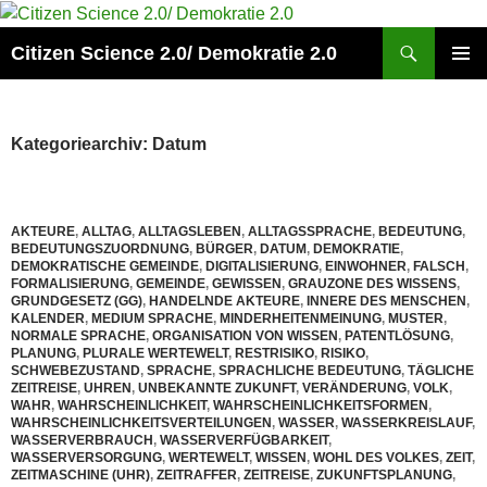
Zum
Inhalt
Suchen
Citizen Science 2.0/ Demokratie 2.0
springen
PRIMÄR
MENÜ
Kategoriearchiv: Datum
AKTEURE
,
ALLTAG
,
ALLTAGSLEBEN
,
ALLTAGSSPRACHE
,
BEDEUTUNG
,
BEDEUTUNGSZUORDNUNG
,
BÜRGER
,
DATUM
,
DEMOKRATIE
,
DEMOKRATISCHE GEMEINDE
,
DIGITALISIERUNG
,
EINWOHNER
,
FALSCH
,
FORMALISIERUNG
,
GEMEINDE
,
GEWISSEN
,
GRAUZONE DES WISSENS
,
GRUNDGESETZ (GG)
,
HANDELNDE AKTEURE
,
INNERE DES MENSCHEN
,
KALENDER
,
MEDIUM SPRACHE
,
MINDERHEITENMEINUNG
,
MUSTER
,
NORMALE SPRACHE
,
ORGANISATION VON WISSEN
,
PATENTLÖSUNG
,
PLANUNG
,
PLURALE WERTEWELT
,
RESTRISIKO
,
RISIKO
,
SCHWEBEZUSTAND
,
SPRACHE
,
SPRACHLICHE BEDEUTUNG
,
TÄGLICHE
ZEITREISE
,
UHREN
,
UNBEKANNTE ZUKUNFT
,
VERÄNDERUNG
,
VOLK
,
WAHR
,
WAHRSCHEINLICHKEIT
,
WAHRSCHEINLICHKEITSFORMEN
,
WAHRSCHEINLICHKEITSVERTEILUNGEN
,
WASSER
,
WASSERKREISLAUF
,
WASSERVERBRAUCH
,
WASSERVERFÜGBARKEIT
,
WASSERVERSORGUNG
,
WERTEWELT
,
WISSEN
,
WOHL DES VOLKES
,
ZEIT
,
ZEITMASCHINE (UHR)
,
ZEITRAFFER
,
ZEITREISE
,
ZUKUNFTSPLANUNG
,