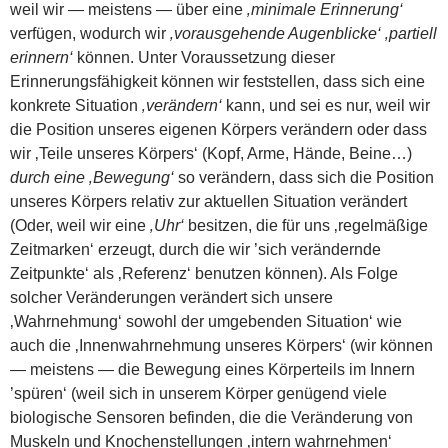
weil wir — meistens — über eine
‚minimale Erinnerung‘
verfügen, wodurch wir
‚vorausgehende Augenblicke‘
‚partiell
erinnern‘
können. Unter Voraussetzung dieser
Erinnerungsfähigkeit können wir feststellen, dass sich eine
konkrete Situation
‚verändern‘
kann, und sei es nur, weil wir
die Position unseres eigenen Körpers verändern oder dass
wir ‚Teile unseres Körpers‘ (Kopf, Arme, Hände, Beine…)
durch eine ‚Bewegung‘
so verändern, dass sich die Position
unseres Körpers relativ zur aktuellen Situation verändert
(Oder, weil wir eine
‚Uhr‘
besitzen, die für uns ‚regelmäßige
Zeitmarken‘ erzeugt, durch die wir ’sich verändernde
Zeitpunkte‘ als ‚Referenz‘ benutzen können). Als Folge
solcher Veränderungen verändert sich unsere
‚Wahrnehmung‘ sowohl der umgebenden Situation‘ wie
auch die ‚Innenwahrnehmung unseres Körpers‘ (wir können
— meistens — die Bewegung eines Körperteils im Innern
’spüren‘ (weil sich in unserem Körper genügend viele
biologische Sensoren befinden, die die Veränderung von
Muskeln und Knochenstellungen ‚intern wahrnehmen‘