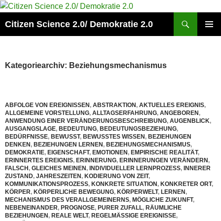
Zum
Inhalt
Suchen
Citizen Science 2.0/ Demokratie 2.0
springen
PRIMÄR
MENÜ
Kategoriearchiv: Beziehungsmechanismus
ABFOLGE VON EREIGNISSEN
,
ABSTRAKTION
,
AKTUELLES EREIGNIS
,
ALLGEMEINE VORSTELLUNG
,
ALLTAGSERFAHRUNG
,
ANGEBOREN
,
ANWENDUNG EINER VERÄNDERUNGSBESCHREIBUNG
,
AUGENBLICK
,
AUSGANGSLAGE
,
BEDEUTUNG
,
BEDEUTUNGSBEZIEHUNG
,
BEDÜRFNISSE
,
BEWUSST
,
BEWUSSTES WISSEN
,
BEZIEHUNGEN
DENKEN
,
BEZIEHUNGEN LERNEN
,
BEZIEHUNGSMECHANISMUS
,
DEMOKRATIE
,
EIGENSCHAFT
,
EMOTIONEN
,
EMPIRISCHE REALITÄT
,
ERINNERTES EREIGNIS
,
ERINNERUNG
,
ERINNERUNGEN VERÄNDERN
,
FALSCH
,
GLEICHES MEINEN
,
INDIVIDUELLER LERNPROZESS
,
INNERER
ZUSTAND
,
JAHRESZEITEN
,
KODIERUNG VON ZEIT
,
KOMMUNIKATIONSPROZESS
,
KONKRETE SITUATION
,
KONKRETER ORT
,
KÖRPER
,
KÖRPERLICHE BEWEGUNG
,
KÖRPERWELT
,
LERNEN
,
MECHANISMUS DES VERALLGEMEINERNS
,
MÖGLICHE ZUKUNFT
,
NEBENEINANDER
,
PROGNOSE
,
PURER ZUFALL
,
RÄUMLICHE
BEZIEHUNGEN
,
REALE WELT
,
REGELMÄSSIGE EREIGNISSE
,