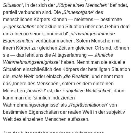
Situation‘
, in der sich der
‚Körper eines Menschen‘
befindet,
partiell verbunden sind. Die
‚Sinnesorgane‘
des
menschlichen Körpers können — meistens — bestimmte
‚Eigenschaften‘
der aktuellen Situation über das Gehirn dem
einzelnen in seiner ‚Innensicht‘
‚als wahrgenommene
Eigenschaften‘
verfügbar machen. Sofern Menschen mit
ihrem Körper zur gleichen Zeit am gleichen Ort sind, können
sie — das lehrt uns die Alltagserfahrung —
‚ähnliche
Wahrnehmungsereignisse‘
haben. Nennt man die aktuelle
Situation einschließlich des Körpers der beteiligten Situation
die
‚reale Welt‘
oder einfach
‚die Realität‘
, und nennt man
das ‚Innere des Menschen‘, sofern es dem einzelnen
Menschen
‚bewusst‘
ist, die
’subjektive Wirklichkeit‘,
dann
kann man die ’sinnlich induzierten
Wahrnehmungsereignisse‘ als
‚Repräsentationen‘
von
bestimmten Eigenschaften der realen Welt in der subjektiv
Welt des einzelnen Menschen auffassen.