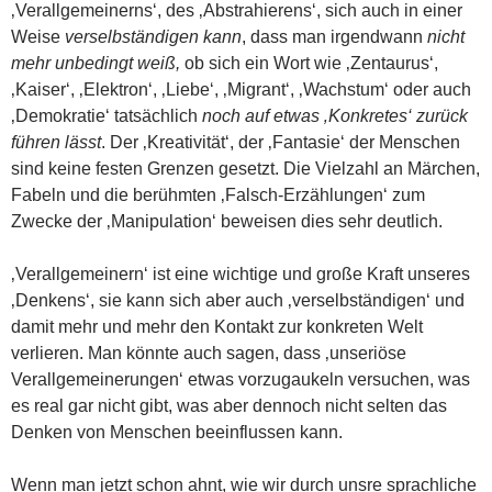
‚Verallgemeinerns‘, des ‚Abstrahierens‘, sich auch in einer
Weise
verselbständigen kann
, dass man irgendwann
nicht
mehr unbedingt weiß,
ob sich ein Wort wie ‚Zentaurus‘,
‚Kaiser‘, ‚Elektron‘, ‚Liebe‘, ‚Migrant‘, ‚Wachstum‘ oder auch
‚Demokratie‘ tatsächlich
noch auf etwas ‚Konkretes‘ zurück
führen lässt
. Der ‚Kreativität‘, der ‚Fantasie‘ der Menschen
sind keine festen Grenzen gesetzt. Die Vielzahl an Märchen,
Fabeln und die berühmten ‚Falsch-Erzählungen‘ zum
Zwecke der ‚Manipulation‘ beweisen dies sehr deutlich.
‚Verallgemeinern‘ ist eine wichtige und große Kraft unseres
‚Denkens‘, sie kann sich aber auch ‚verselbständigen‘ und
damit mehr und mehr den Kontakt zur konkreten Welt
verlieren. Man könnte auch sagen, dass ‚unseriöse
Verallgemeinerungen‘ etwas vorzugaukeln versuchen, was
es real gar nicht gibt, was aber dennoch nicht selten das
Denken von Menschen beeinflussen kann.
Wenn man jetzt schon ahnt, wie wir durch unsre sprachliche