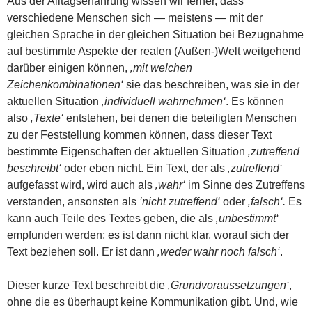
Aus der Alltagserfahrung wissen wir ferner, dass
verschiedene Menschen sich — meistens — mit der
gleichen Sprache in der gleichen Situation bei Bezugnahme
auf bestimmte Aspekte der realen (Außen-)Welt weitgehend
darüber einigen können,
‚mit welchen
Zeichenkombinationen‘
sie das beschreiben, was sie in der
aktuellen Situation
‚individuell wahrnehmen‘
. Es können
also
‚Texte‘
entstehen, bei denen die beteiligten Menschen
zu der Feststellung kommen können, dass dieser Text
bestimmte Eigenschaften der aktuellen Situation
‚zutreffend
beschreibt‘
oder eben nicht. Ein Text, der als
‚zutreffend‘
aufgefasst wird, wird auch als
‚wahr‘
im Sinne des Zutreffens
verstanden, ansonsten als
’nicht zutreffend‘
oder
‚falsch‘.
Es
kann auch Teile des Textes geben, die als
‚unbestimmt‘
empfunden werden; es ist dann nicht klar, worauf sich der
Text beziehen soll. Er ist dann
‚weder wahr noch falsch‘
.
Dieser kurze Text beschreibt die
‚Grundvoraussetzungen‘
,
ohne die es überhaupt keine Kommunikation gibt. Und, wie