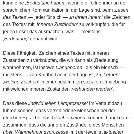
kann eine
‚Bedeutung haben‘,
wenn die Teilnehmer an der
sprachlichen Kommunikation in der Lage sind, beim
‚Lesen
des Textes‘
— jeder für sich — ‚
in ihrem Innern‘
die ‚Zeichen
des Textes‘ mit
‚inneren Zuständen‘
zu verknüpfen, die für
jeden Leser das ausmachen, was — meistens —
‚Bedeutung‘
genannt wird.
Diese Fähigkeit, Zeichen eines Textes mit inneren
Zuständen zu verknüpfen, die wir dann als ‚Bedeutung‘
wahrnehmen, ist insoweit
‚angeboren‘
, als ein Mensch —
meistens — von Kindheit an in der Lage ist, zu
‚Lernen‘,
‚welche Zeichen‘
in einer bestimmten sozialen Umgebung
mit welchen inneren Zuständen
‚verbunden werden‘
.
Dass diese
‚individuellen Lernprozesse‘
im Verlauf dazu
führen können, dass verschiedene Menschen bei der
gleichen Sprache
‚das Gleiche meinen‘
können, hängt damit
zusammen, dass die ‚inneren Zustände‘ eines Menschen
über ‚Wahrnehmungsprozesse‘
mit der jeweils
‚aktuellen