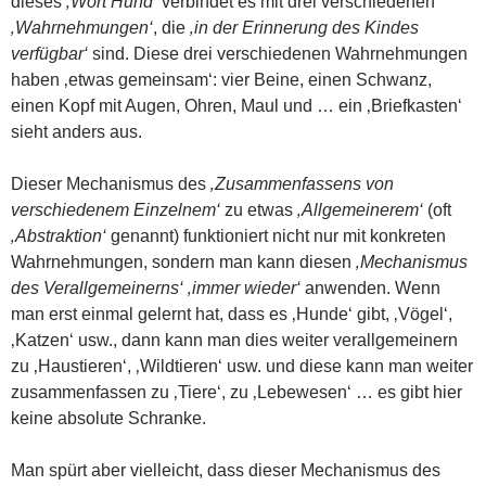
dieses
‚Wort Hund‘
verbindet es mit drei verschiedenen
‚Wahrnehmungen‘
, die
‚in der Erinnerung des Kindes
verfügbar‘
sind. Diese drei verschiedenen Wahrnehmungen
haben ‚etwas gemeinsam‘: vier Beine, einen Schwanz,
einen Kopf mit Augen, Ohren, Maul und … ein ‚Briefkasten‘
sieht anders aus.
Dieser Mechanismus des
‚Zusammenfassens von
verschiedenem Einzelnem‘
zu etwas
‚Allgemeinerem‘
(oft
‚Abstraktion‘
genannt) funktioniert nicht nur mit konkreten
Wahrnehmungen, sondern man kann diesen
‚Mechanismus
des Verallgemeinerns‘ ‚immer wieder‘
anwenden. Wenn
man erst einmal gelernt hat, dass es ‚Hunde‘ gibt, ‚Vögel‘,
‚Katzen‘ usw., dann kann man dies weiter verallgemeinern
zu ‚Haustieren‘, ‚Wildtieren‘ usw. und diese kann man weiter
zusammenfassen zu ‚Tiere‘, zu ‚Lebewesen‘ … es gibt hier
keine absolute Schranke.
Man spürt aber vielleicht, dass dieser Mechanismus des