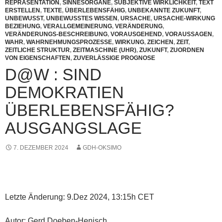
REPRÄSENTATION
,
SINNESORGANE
,
SUBJEKTIVE WIRKLICHKEIT
,
TEXT
ERSTELLEN
,
TEXTE
,
ÜBERLEBENSFÄHIG
,
UNBEKANNTE ZUKUNFT
,
UNBEWUSST
,
UNBEWUSSTES WISSEN
,
URSACHE
,
URSACHE-WIRKUNG
BEZIEHUNG
,
VERALLGEMEINERUNG
,
VERÄNDERUNG
,
VERÄNDERUNGS-BESCHREIBUNG
,
VORAUSGEHEND
,
VORAUSSAGEN
,
WAHR
,
WAHRNEHMUNGSPROZESSE
,
WIRKUNG
,
ZEICHEN
,
ZEIT
,
ZEITLICHE STRUKTUR
,
ZEITMASCHINE (UHR)
,
ZUKUNFT
,
ZUORDNEN
VON EIGENSCHAFTEN
,
ZUVERLÄSSIGE PROGNOSE
D@W : SIND
DEMOKRATIEN
ÜBERLEBENSFÄHIG?
AUSGANGSLAGE
7. DEZEMBER 2024
GDH-OKSIMO
Letzte Änderung: 9.Dez 2024, 13:15h CET
Autor: Gerd Doeben-Henisch