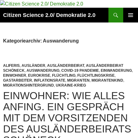
Zum
Inhalt
Suchen
Citizen Science 2.0/ Demokratie 2.0
springen
PRIMÄR
MENÜ
Kategoriearchiv: Auswanderung
ALIFERIS
,
AUSLÄNDER
,
AUSLÄNDERBEIRAT
,
AUSLÄNDERBEIRAT
SCHÖNECK
,
AUSWANDERUNG
,
COVID-19 PANDEMIE
,
EINWANDERUNG
,
EINWOHNER
,
EUROKRISE
,
FLÜCHTLING
,
FLÜCHTLINGSKRISE
,
GASTARBEITER
,
INFLATIONSRATE
,
MIGRANTEN
,
MIGRANTENKIND
,
MIGRATIONSHINTERGRUND
,
UKRAINE-KRIEG
EINWOHNER: WIE ALLES
ANFING. EIN GESPRÄCH
MIT DEM VORSITZENDEN
DES AUSLÄNDERBEIRATS