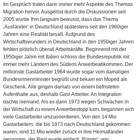
Im Gespräch traten dann immer mehr Aspekte des Themas
Migration hervor. Ausgelöst durch die Diskussionen seit
2005 wurde Ihm langsam bewusst, dass das Thema
‚Ausländer‘ in Deutschland spätestens seit den 1960iger
Jahren eine Realität besaß. Aufgrund des
Wirtschaftswunders in Deutschland in den 1950iger Jahren
fehlten plötzlich überall Arbeitskräfte. Beginnend mit der
1950iger Jahre mit Italien schloss die Bundesrepublik mit
immer mehr Ländern des Südens Anwerbeabkommen. Der
millionste Gastarbeiter 1964 wurde sogar vom damaligen
Bundesinnenminister begrüßt und bekam ein Moped als
Geschenk. Alle gingen damals von einem befristeten
Aufenthalte aus, deshalb
Gast
-Arbeiter. An Integration
dachte niemand. Als es dann 1973 wegen Schwächen in
der Wirtschaft zu einem Anwerbestopp kam, begannen sich
viele Gastarbeiter umzuorientieren. Von den 14 Mio
Gastarbeitern, die bis 1973 nach Deutschland gekommen
waren, sind 11 Mio wieder zurück in ihre Heimatländer
gegangen, der Rest wurde einfach ‚Bürger‘; von