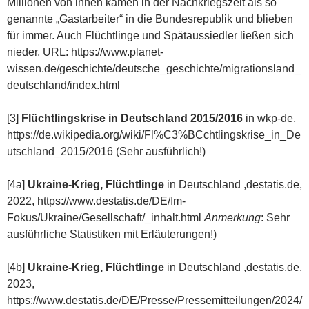
Millionen von ihnen kamen in der Nachkriegszeit als so
genannte „Gastarbeiter“ in die Bundesrepublik und blieben
für immer. Auch Flüchtlinge und Spätaussiedler ließen sich
nieder, URL: https://www.planet-
wissen.de/geschichte/deutsche_geschichte/migrationsland_
deutschland/index.html
[3]
Flüchtlingskrise in Deutschland 2015/2016
in wkp-de,
https://de.wikipedia.org/wiki/Fl%C3%BCchtlingskrise_in_De
utschland_2015/2016 (Sehr ausführlich!)
[4a]
Ukraine-Krieg, Flüchtlinge
in Deutschland ,destatis.de,
2022, https://www.destatis.de/DE/Im-
Fokus/Ukraine/Gesellschaft/_inhalt.html
Anmerkung
: Sehr
ausführliche Statistiken mit Erläuterungen!)
[4b]
Ukraine-Krieg, Flüchtlinge
in Deutschland ,destatis.de,
2023,
https://www.destatis.de/DE/Presse/Pressemitteilungen/2024/