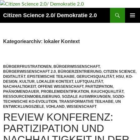
Zum
Inhalt
Suchen
Citizen Science 2.0/ Demokratie 2.0
springen
PRIMÄR
MENÜ
Kategoriearchiv: lokaler Kontext
BÜRGERFRUSTRATIONEN
,
BÜRGERWISSENSCHAFT
,
BÜRGERWISSENSCHAFT 2.0
,
BÜRGERZENTRIERUNG
,
CITIZEN SCIENCE
,
DIGITALITÄT
,
EPISTEMISCHE TEILHABE
,
GERUCHSQUALITÄT
,
HSU
,
KO-
DESIGN
,
KULTUR
,
LOKALER KONTEXT
,
LUFTQUALITÄT
,
NACHHALTIGKEIT
,
OFFENE WISSENSCHAFT
,
PARTIZIPATION
,
PHÄNOMENDAUER
,
PROBLEMIDENTIFIKATION
,
RAUCHQUALITÄT
,
RESSOURCENMOBILISIERUNG
,
SOZIALE AUSWIRKUNGEN
,
SOZIO-
TECHNISCHE KO-EVOLUTION
,
TRANSFORMATIVE TEILHABE
,
UN
ENTWICKLUNGSZIELE
,
VOHLAND
,
WISSENSCHAFT
REVIEW KONFERENZ:
PARTIZIPATION UND
NACHHALTIGKEIT IN DER