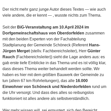
Der nicht mehr ganz junge Autor dieses Textes — wie auch
viele andere, die er kennt — , wusste nichts zum Thema.
Seit der
BiG-Veranstaltung am 10.April 2024 im
Dorfgemeinschaftshaus von Oberdorfelden
zusammen
mit den beiden Experten von der Fachabteilung
Stadtplanung der Gemeinde Schöneck (Referent
Hans-
Jürgen Merget
(stellv. Fachbereichsleiter), Herr
Günter
Rauch
(Fachbereichsleiter)) sieht die Lage anders aus: es
gab erste tiefe Einblicke in das Thema und es ist völlig klar,
dass dieses Thema weiter behandelt werden sollte. Wir
haben es hier mit dem größten Bauwerk der Gemeinde zu
tun (allein 67 km Rohrleitungen), das alle
16.000
Einwohner von Schöneck und Niederdorfelden
rund um
die Uhr versorgt. Und dass dies alles so reibungslos
funktioniert ist alles andere als selbstverständlich.
Wer mehr wissen will, sei ermuntert, sich den Bereicht