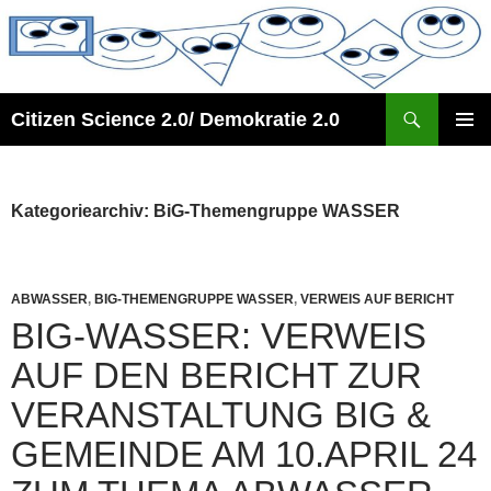
Zum
Inhalt
springen
Suchen
Citizen Science 2.0/ Demokratie 2.0
PRIMÄR
MENÜ
Kategoriearchiv: BiG-Themengruppe WASSER
ABWASSER
,
BIG-THEMENGRUPPE WASSER
,
VERWEIS AUF BERICHT
BIG-WASSER: VERWEIS
AUF DEN BERICHT ZUR
VERANSTALTUNG BIG &
GEMEINDE AM 10.APRIL 24