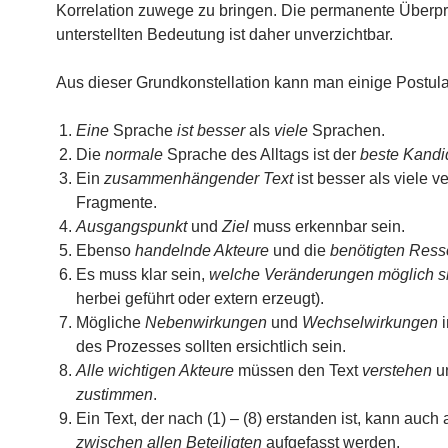
Korrelation zuwege zu bringen. Die permanente Überpr
unterstellten Bedeutung ist daher unverzichtbar.
Aus dieser Grundkonstellation kann man einige Postula
Eine
Sprache
ist besser
als
viele
Sprachen.
Die
normale
Sprache des Alltags ist der
beste Kandi
Ein
zusammenhängender Text
ist besser als viele ve
Fragmente.
Ausgangspunkt
und
Ziel
muss erkennbar sein.
Ebenso
handelnde Akteure
und die
benötigten Ress
Es muss klar sein,
welche Veränderungen möglich s
herbei geführt oder extern erzeugt).
Mögliche
Nebenwirkungen
und
Wechselwirkungen
i
des Prozesses sollten ersichtlich sein.
Alle wichtigen Akteure
müssen den Text
verstehen
u
zustimmen
.
Ein Text, der nach (1) – (8) erstanden ist, kann auch 
zwischen allen Beteiligten
aufgefasst werden.