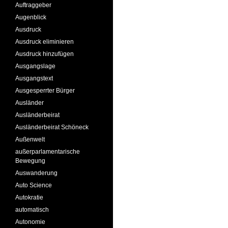
Auftraggeber
Augenblick
Ausdruck
Ausdruck eliminieren
Ausdruck hinzufügen
Ausgangslage
Ausgangstext
Ausgesperrter Bürger
Ausländer
Ausländerbeirat
Ausländerbeirat Schöneck
Außenwelt
außerparlamentarische
Bewegung
Auswanderung
Auto Science
Autokratie
automatisch
Autonomie