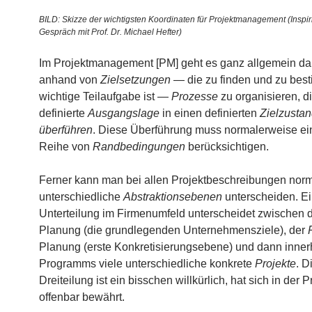
BILD: Skizze der wichtigsten Koordinaten für Projektmanagement (Inspiri
Gespräch mit Prof. Dr. Michael Hefter)
Im Projektmanagement [PM] geht es ganz allgemein da
anhand von
Zielsetzungen
— die zu finden und zu bes
wichtige Teilaufgabe ist —
Prozesse
zu organisieren, d
definierte
Ausgangslage
in einen definierten
Zielzusta
überführen
. Diese Überführung muss normalerweise e
Reihe von
Randbedingungen
berücksichtigen.
Ferner kann man bei allen Projektbeschreibungen nor
unterschiedliche
Abstraktionsebenen
unterscheiden. Ei
Unterteilung im Firmenumfeld unterscheidet zwischen 
Planung (die grundlegenden Unternehmensziele), der
Planung (erste Konkretisierungsebene) und dann inner
Programms viele unterschiedliche konkrete
Projekte
. D
Dreiteilung ist ein bisschen willkürlich, hat sich in der 
offenbar bewährt.