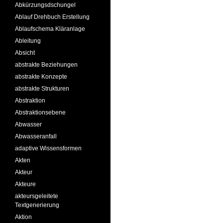
Abkürzungsdschungel
Ablauf Drehbuch Erstellung
Ablaufschema Kläranlage
Ableitung
Absicht
abstrakte Beziehungen
abstrakte Konzepte
abstrakte Strukturen
Abstraktion
Abstraktionsebene
Abwasser
Abwasseranfall
adaptive Wissensformen
Akten
Akteur
Akteure
akteursgeleitete
Textgenerierung
Aktion