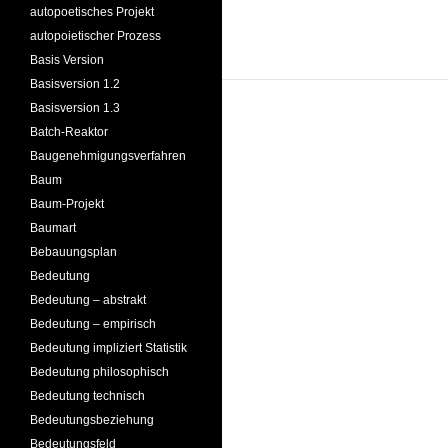
autopoetisches Projekt
autopoietischer Prozess
Basis Version
Basisversion 1.2
Basisversion 1.3
Batch-Reaktor
Baugenehmigungsverfahren
Baum
Baum-Projekt
Baumart
Bebauungsplan
Bedeutung
Bedeutung – abstrakt
Bedeutung – empirisch
Bedeutung impliziert Statistik
Bedeutung philosophisch
Bedeutung technisch
Bedeutungsbeziehung
Bedeutungsfeld