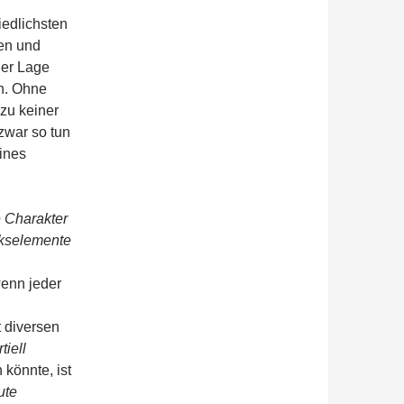
iedlichsten
en und
der Lage
n. Ohne
zu keiner
zwar so tun
eines
e Charakter
kselemente
wenn jeder
 diversen
tiell
 könnte, ist
ute