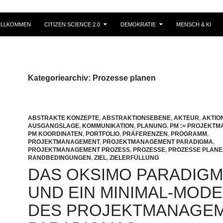
ILLKOMMEN
CITIZEN SCIENCE 2.0
DEMOKRATIE
MENSCH & KI
Kategoriearchiv: Prozesse planen
ABSTRAKTE KONZEPTE
,
ABSTRAKTIONSEBENE
,
AKTEUR
,
AKTIO
AUSGANGSLAGE
,
KOMMUNIKATION
,
PLANUNG
,
PM := PROJEKT
PM KOORDINATEN
,
PORTFOLIO
,
PRÄFERENZEN
,
PROGRAMM
,
PROJEKTMANAGEMENT
,
PROJEKTMANAGEMENT PARADIGMA
,
PROJEKTMANAGEMENT PROZESS
,
PROZESSE
,
PROZESSE PLAN
RANDBEDINGUNGEN
,
ZIEL
,
ZIELERFÜLLUNG
DAS OKSIMO PARADIGM
UND EIN MINIMAL-MODE
DES PROJEKTMANAGE