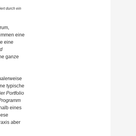
ert durch ein
rum,
timmen eine
ie eine
nd
ine ganze
malerweise
ne typische
der
Portfolio
Programm
halb eines
iese
Praxis aber