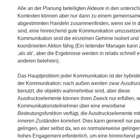
Alle an der Planung beteiligten Akteure in den untersch
Kontexten können aber nur dann zu einem gemeinsam
abgestimmten Handeln zusammenfinden, wenn sie in 
sind, eine hinreichend gute
Kommunikation
umzusetze
Kommunikation sind die einzelnen Gehirne isoliert und 
koordinierten Aktion fähig (Ein leitender Manager kann 
‚als ob‘, aber die Ergebnisse werden in relativ schnell 
anderen belehren).
Das Hauptproblem jeder Kommunikation ist der
hybrid
der Kommunikation: nach außen werden zwar
Ausdruc
benutzt, die objektiv wahrnehmbar sind, aber diese
Ausdruckselemente können ihren Zweck nur erfüllen, 
Kommunikationsteilnehmer über eine erworbene
Bedeutungsfunktion
verfügt, die Ausdruckselemente mit
inneren Zuständen korreliert
. Dies kann generell
nur par
gelingen, aber selbst da, wo es normalerweise gelingen
hohes Engagement erforderlich, um eine
hinreichend g