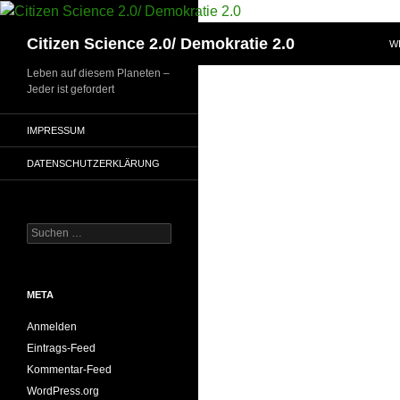
Zum
Inhalt
Suchen
Citizen Science 2.0/ Demokratie 2.0
W
springen
Leben auf diesem Planeten –
Jeder ist gefordert
IMPRESSUM
DATENSCHUTZERKLÄRUNG
Suchen
nach:
META
Anmelden
Eintrags-Feed
Kommentar-Feed
WordPress.org