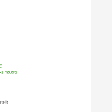
E
ksimo.org
tellt