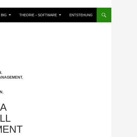
BIG
THEORIE – SOFTWARE
ENTSTEHUNG
N
,
MANAGEMENT
,
EN
,
A
LL
MENT