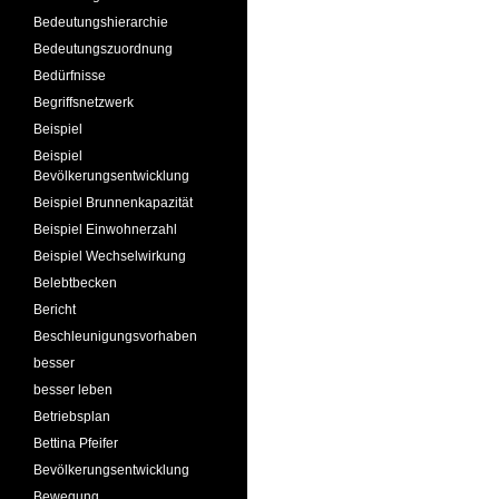
Bedeutungshierarchie
Bedeutungszuordnung
Bedürfnisse
Begriffsnetzwerk
Beispiel
Beispiel
Bevölkerungsentwicklung
Beispiel Brunnenkapazität
Beispiel Einwohnerzahl
Beispiel Wechselwirkung
Belebtbecken
Bericht
Beschleunigungsvorhaben
besser
besser leben
Betriebsplan
Bettina Pfeifer
Bevölkerungsentwicklung
Bewegung