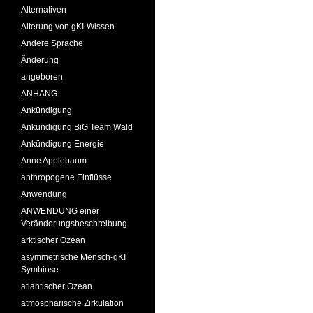
Alternativen
Alterung von gKI-Wissen
Andere Sprache
Änderung
angeboren
ANHANG
Ankündigung
Ankündigung BiG Team Wald
Ankündigung Energie
Anne Applebaum
anthropogene Einflüsse
Anwendung
ANWENDUNG einer
Veränderungsbeschreibung
arktischer Ozean
asymmetrische Mensch-gKI
Symbiose
atlantischer Ozean
atmosphärische Zirkulation