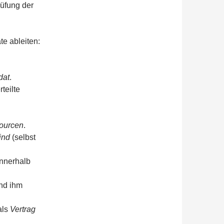
üfung der
te ableiten:
dat
.
rteilte
ourcen
.
ind
(selbst
nnerhalb
nd ihm
als
Vertrag