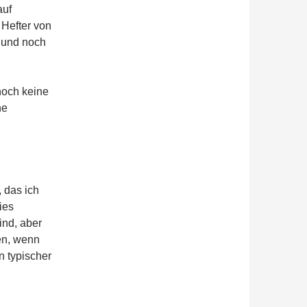
auf
 Hefter von
t und noch
noch keine
he
 das ich
ies
ind, aber
en, wenn
n typischer