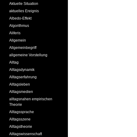
Aktuelle Situation
aktuelles Ereignis
Albedo-Effekt
Algorithmus
Aliferis
Allgemein
Allgemeinbegriff
allgemeine Vorstellung
Alltag
Alltagsdynamik
Alltagserfahrung
Alltagsleben
Alltagsmedien
alltagsnahen empirischen
Theorie
Alltagssprache
Alltagsszene
Alltagstheorie
Alltagswissenschaft