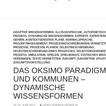
ADAPTIVE WISSENSFORMEN
,
ALLTAGSSPRACHE
,
AUTOPOIETISC
PROZESS
,
DYNAMISCHE WISSENSFORMEN
,
EXPERTE
,
EXPERTEN
GEHIRN
,
KONTEXTSENSITIVE PLÄNE
,
NORMALSPRACHE
,
PROJEKTMANAGEMENT
,
PROZESSBESCHREIBUNGEN VERNETZT
PROZESSE
,
PROZESSE PLANEN
,
SELBSTBESCHREIBUNG
,
SELBSTBESCHREIBUNG EINES PROZESSES
,
SELBSTORGANISIER
PROZESS
,
SIMULATION
,
SPIELEN
,
SPIELMODUS
,
STATISCHES WIS
VEREINIGEN
,
TEXTE VERNETZTEN
,
ZUKUNFT
,
ZUKÜNFTIGE SITUAT
ZUKUNFTSVORSTELLUNG
DAS OKSIMO PARADIGM
UND KOMMUNEN –
DYNAMISCHE
WISSENSFORMEN
19. JUNI 2021
GERD DOEBEN-HENISCH