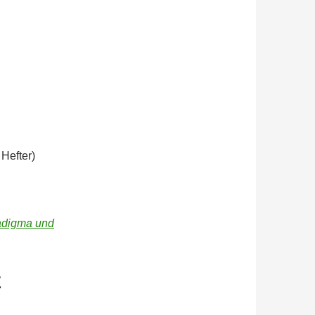
Hefter)
adigma und
E