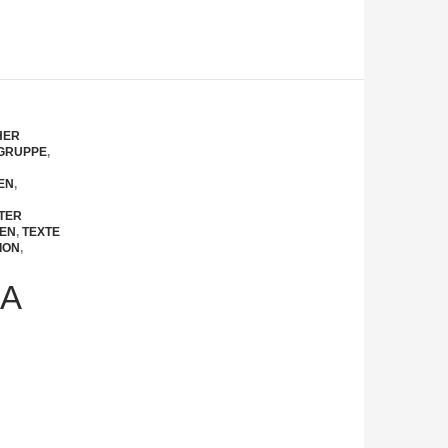
HER
GRUPPE
,
EN
,
TER
SEN
,
TEXTE
ION
,
A