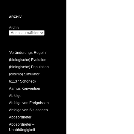
ARCHIV
Archiv
'Veränderungs-Regeln'
(biologische) Evolution
(biologische) Population
(oksimo) Simulator
61137 Schöneck
Aarhus Konvention
Abfolge
Abfolge von Ereignissen
Abfolge von Situationen
Abgeordneter
Abgeordneter –
Unabhängigkeit