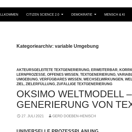
ILLKOMMEN
CITIZEN SCIENCE 2.0
DEMOKRATIE
MENSCH & KI
Kategoriearchiv: variable Umgebung
AKTEURSGELEITETE TEXTGENERIERUNG
,
ERWEITERBAR
,
KORRI
LERNPROZESSE
,
OFFENES WISSEN
,
TEXTGENERIERUNG
,
VARIAB
UMGEBUNG
,
VERFÜGBARES WISSEN
,
WECHSELWIRKUNGEN
,
WE
ZIEL
,
ZIELERFÜLLUNG
,
ZUFÄLLIGE TEXTGENERIERUNG
OKSIMO WELTMODELL –
GENERIERUNG VON TE
27. JULI 2021
GERD DOEBEN-HENISCH
UNIVERSELLE PROZESSPLANUNG