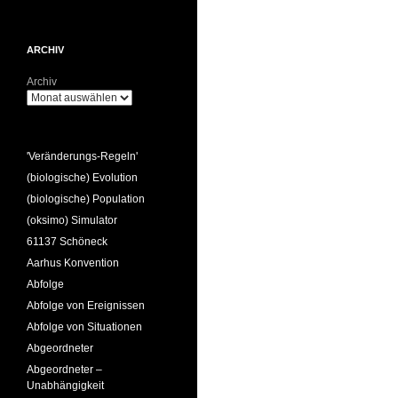
ARCHIV
Archiv
'Veränderungs-Regeln'
(biologische) Evolution
(biologische) Population
(oksimo) Simulator
61137 Schöneck
Aarhus Konvention
Abfolge
Abfolge von Ereignissen
Abfolge von Situationen
Abgeordneter
Abgeordneter –
Unabhängigkeit