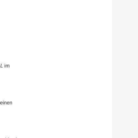
LL
im
 einen