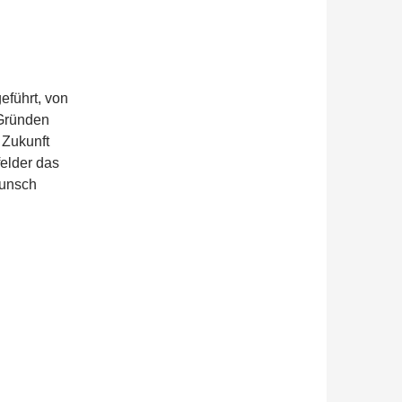
eführt, von
 Gründen
 Zukunft
felder das
Wunsch