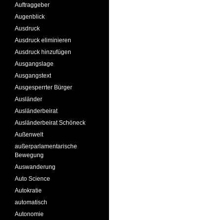
Auftraggeber
Augenblick
Ausdruck
Ausdruck eliminieren
Ausdruck hinzufügen
Ausgangslage
Ausgangstext
Ausgesperrter Bürger
Ausländer
Ausländerbeirat
Ausländerbeirat Schöneck
Außenwelt
außerparlamentarische
Bewegung
Auswanderung
Auto Science
Autokratie
automatisch
Autonomie