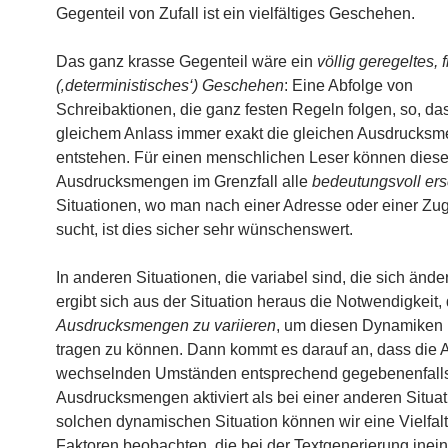
Gegenteil von Zufall ist ein vielfältiges Geschehen.
Das ganz krasse Gegenteil wäre ein
völlig geregeltes, f
(‚deterministisches‘) Geschehen
: Eine Abfolge von
Schreibaktionen, die ganz festen Regeln folgen, so, da
gleichem Anlass immer exakt die gleichen Ausdrucks
entstehen. Für einen menschlichen Leser können dies
Ausdrucksmengen im Grenzfall alle
bedeutungsvoll er
Situationen, wo man nach einer Adresse oder einer Zu
sucht, ist dies sicher sehr wünschenswert.
In anderen Situationen, die variabel sind, die sich änd
ergibt sich aus der Situation heraus die Notwendigkeit, 
Ausdrucksmengen zu variieren
, um diesen Dynamiken
tragen zu können. Dann kommt es darauf an, dass die 
wechselnden Umständen entsprechend gegebenenfall
Ausdrucksmengen aktiviert als bei einer anderen Situati
solchen dynamischen Situation können wir eine Vielfal
Faktoren beobachten, die bei der Textgenerierung inei