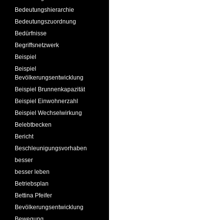
Bedeutungshierarchie
Bedeutungszuordnung
Bedürfnisse
Begriffsnetzwerk
Beispiel
Beispiel
Bevölkerungsentwicklung
Beispiel Brunnenkapazität
Beispiel Einwohnerzahl
Beispiel Wechselwirkung
Belebtbecken
Bericht
Beschleunigungsvorhaben
besser
besser leben
Betriebsplan
Bettina Pfeifer
Bevölkerungsentwicklung
Bewegung