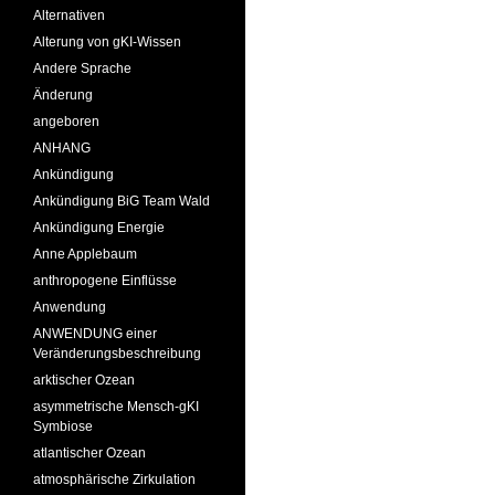
Alternativen
Alterung von gKI-Wissen
Andere Sprache
Änderung
angeboren
ANHANG
Ankündigung
Ankündigung BiG Team Wald
Ankündigung Energie
Anne Applebaum
anthropogene Einflüsse
Anwendung
ANWENDUNG einer
Veränderungsbeschreibung
arktischer Ozean
asymmetrische Mensch-gKI
Symbiose
atlantischer Ozean
atmosphärische Zirkulation