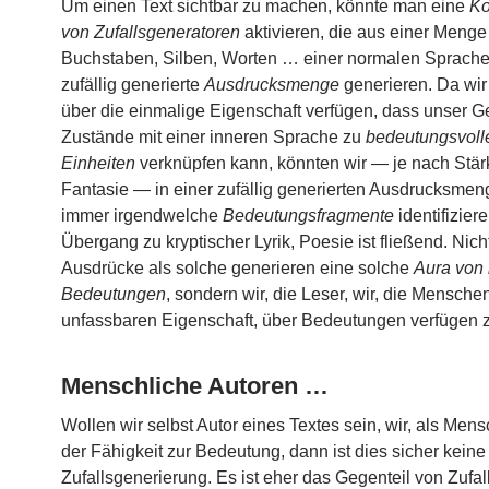
Um einen Text sichtbar zu machen, könnte man eine
Ko
von Zufallsgeneratoren
aktivieren, die aus einer Menge
Buchstaben, Silben, Worten … einer normalen Sprache
zufällig generierte
Ausdrucksmenge
generieren. Da wi
über die einmalige Eigenschaft verfügen, dass unser G
Zustände mit einer inneren Sprache zu
bedeutungsvoll
Einheiten
verknüpfen kann, könnten wir — je nach Stär
Fantasie — in einer zufällig generierten Ausdrucksmen
immer irgendwelche
Bedeutungsfragmente
identifizier
Übergang zu kryptischer Lyrik, Poesie ist fließend. Nich
Ausdrücke als solche generieren eine solche
Aura von
Bedeutungen
, sondern wir, die Leser, wir, die Menschen
unfassbaren Eigenschaft, über Bedeutungen verfügen 
Menschliche Autoren …
Wollen wir selbst Autor eines Textes sein, wir, als Men
der Fähigkeit zur Bedeutung, dann ist dies sicher keine
Zufallsgenerierung. Es ist eher das Gegenteil von Zufal