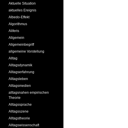
Aktuelle Situation
aktuelles Ereignis
Albedo-Effekt
Algorithmus
Aliferis
Allgemein
Allgemeinbegriff
allgemeine Vorstellung
Alltag
Alltagsdynamik
Alltagserfahrung
Alltagsleben
Alltagsmedien
alltagsnahen empirischen
Theorie
Alltagssprache
Alltagsszene
Alltagstheorie
Alltagswissenschaft