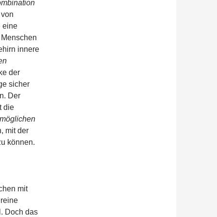
mbination
 von
 eine
r Menschen
ehirn innere
en
ke der
ge sicher
en. Der
t die
 möglichen
, mit der
zu können.
schen mit
 reine
l. Doch das