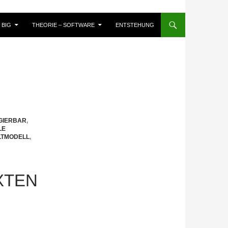
BIG
THEORIE – SOFTWARE
ENTSTEHUNG
GIERBAR
,
LE
LTMODELL
,
XTEN