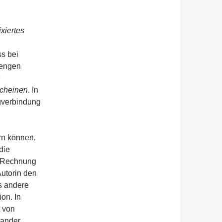
ixiertes
ss bei
mengen
e
scheinen
. In
gverbindung
ern können,
die
 Rechnung
Autorin den
s andere
on. In
t von
nander