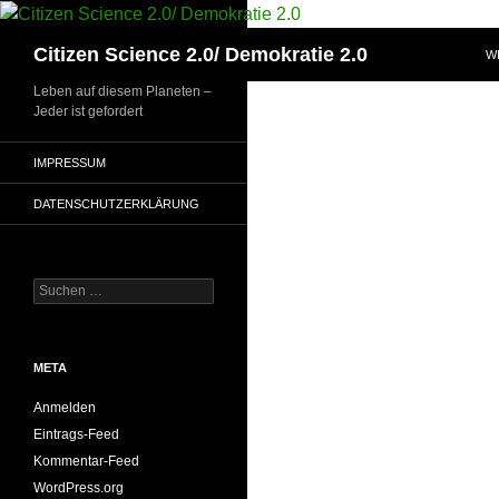
Zum
Inhalt
Suchen
Citizen Science 2.0/ Demokratie 2.0
W
springen
Leben auf diesem Planeten –
Jeder ist gefordert
IMPRESSUM
DATENSCHUTZERKLÄRUNG
Suchen
nach:
META
Anmelden
Eintrags-Feed
Kommentar-Feed
WordPress.org