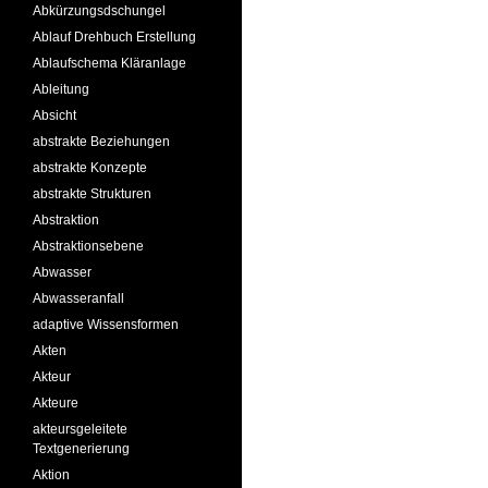
Abkürzungsdschungel
Ablauf Drehbuch Erstellung
Ablaufschema Kläranlage
Ableitung
Absicht
abstrakte Beziehungen
abstrakte Konzepte
abstrakte Strukturen
Abstraktion
Abstraktionsebene
Abwasser
Abwasseranfall
adaptive Wissensformen
Akten
Akteur
Akteure
akteursgeleitete
Textgenerierung
Aktion