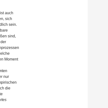
ist auch
n, sich
lich sein.
gbare
ößen sind,
 der
rnprozessen
welche
ten Moment
mten
r nur
mpirischen
uch die
te
rtes