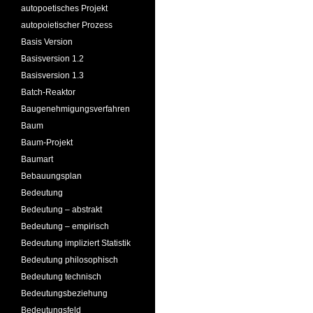
autopoetisches Projekt
autopoietischer Prozess
Basis Version
Basisversion 1.2
Basisversion 1.3
Batch-Reaktor
Baugenehmigungsverfahren
Baum
Baum-Projekt
Baumart
Bebauungsplan
Bedeutung
Bedeutung – abstrakt
Bedeutung – empirisch
Bedeutung impliziert Statistik
Bedeutung philosophisch
Bedeutung technisch
Bedeutungsbeziehung
Bedeutungsfeld