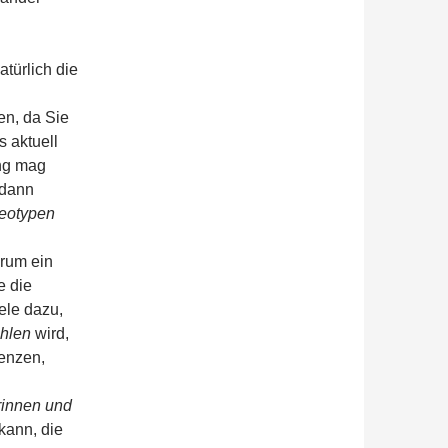
atürlich die
en, da Sie
s aktuell
ng mag
 dann
reotypen
rum ein
ie die
ele dazu,
hlen
wird,
renzen,
rinnen und
kann, die