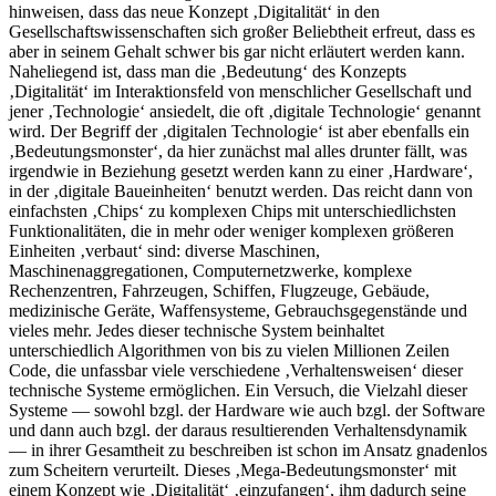
hinweisen, dass das neue Konzept ‚Digitalität‘ in den
Gesellschaftswissenschaften sich großer Beliebtheit erfreut, dass es
aber in seinem Gehalt schwer bis gar nicht erläutert werden kann.
Naheliegend ist, dass man die ‚Bedeutung‘ des Konzepts
‚Digitalität‘ im Interaktionsfeld von menschlicher Gesellschaft und
jener ‚Technologie‘ ansiedelt, die oft ‚digitale Technologie‘ genannt
wird. Der Begriff der ‚digitalen Technologie‘ ist aber ebenfalls ein
‚Bedeutungsmonster‘, da hier zunächst mal alles drunter fällt, was
irgendwie in Beziehung gesetzt werden kann zu einer ‚Hardware‘,
in der ‚digitale Baueinheiten‘ benutzt werden. Das reicht dann von
einfachsten ‚Chips‘ zu komplexen Chips mit unterschiedlichsten
Funktionalitäten, die in mehr oder weniger komplexen größeren
Einheiten ‚verbaut‘ sind: diverse Maschinen,
Maschinenaggregationen, Computernetzwerke, komplexe
Rechenzentren, Fahrzeugen, Schiffen, Flugzeuge, Gebäude,
medizinische Geräte, Waffensysteme, Gebrauchsgegenstände und
vieles mehr. Jedes dieser technische System beinhaltet
unterschiedlich Algorithmen von bis zu vielen Millionen Zeilen
Code, die unfassbar viele verschiedene ‚Verhaltensweisen‘ dieser
technische Systeme ermöglichen. Ein Versuch, die Vielzahl dieser
Systeme — sowohl bzgl. der Hardware wie auch bzgl. der Software
und dann auch bzgl. der daraus resultierenden Verhaltensdynamik
— in ihrer Gesamtheit zu beschreiben ist schon im Ansatz gnadenlos
zum Scheitern verurteilt. Dieses ‚Mega-Bedeutungsmonster‘ mit
einem Konzept wie ‚Digitalität‘ ‚einzufangen‘, ihm dadurch seine