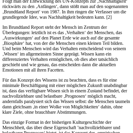
Folgt man der Entwicklung des UN-Konzepts zur ‚Nachhaltigkeit‘
rückwärts zu den ‚Anfängen‘, dann stößt man auf den sogenannten
‚Brundtland Report‘ von 1987. In ihm ringen die Verfasser um die
grundlegende Idee, was Nachhaltigkeit bedeuten kann. [2]
Im Brundtland Report steht der Mensch im Zentrum der
Überlegungen: letztlich ist es das ‚Verhalten‘ der Menschen, das
‚Auswirkungen‘ auf den Planet Erde wie auch auf die gesamte
‚Biosphäre‘ hat, von der die Menschen einen kleinen Teil bilden.
Und beim Menschen wird das Verhalten entscheidend von seinem
‚Wissen‘ im allgemeinsten Sinne geprägt. Wissen kann ein
differenziertes Verhalten ermöglichen, ob dies aber tatsächlich
geschieht und wie genau, das entscheiden dann die aktuellen
Emotionen mit all ihren Facetten.
Für das Konzept des Wissens ist zu beachten, dass es für eine
minimale Beschäftigung mit einer möglichen Zukunft unabdingbar
ist, dass das verfügbare Wissen sich in einem Zustand befindet, der
nachvollziehbare und belastbare ‚Prognosen‘ möglich macht,
andernfalls paralysiert sich das Wissen selbst: die Menschen taumeln
dann gleichsam ‚in einer Wolke von Möglichkeiten‘ dahin, ohne
klare Ziele, ohne brauchbare Abstimmungen.
Das einzige Format in der bisherigen Kulturgeschichte der
Menschheit, das über diese Eigenschaft ’nachvollziehbarer und
belastbarer Prognosen‘ bietet, ist das Konzept der ‚empirischen