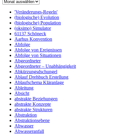
'Veränderungs-Regeln'
(biologische) Evolution
(biologische) Population
(oksimo) Simulator
61137 Schöneck
Aarhus Konvention
Abfolge
Abfolge von Ereignissen
Abfolge von Situationen
Abgeordneter
Abgeordneter – Unabhängigkeit
Abkürzungsdschungel
Ablauf Drehbuch Erstellung
Ablaufschema Kläranlage
Ableitung
Absicht
abstrakte Beziehungen
abstrakte Konzepte
abstrakte Strukturen
Abstraktion
Abstraktionsebene
Abwasser
Abwasseranfall