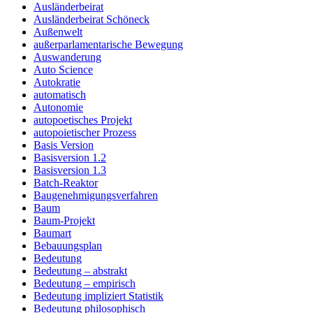
Ausländerbeirat
Ausländerbeirat Schöneck
Außenwelt
außerparlamentarische Bewegung
Auswanderung
Auto Science
Autokratie
automatisch
Autonomie
autopoetisches Projekt
autopoietischer Prozess
Basis Version
Basisversion 1.2
Basisversion 1.3
Batch-Reaktor
Baugenehmigungsverfahren
Baum
Baum-Projekt
Baumart
Bebauungsplan
Bedeutung
Bedeutung – abstrakt
Bedeutung – empirisch
Bedeutung impliziert Statistik
Bedeutung philosophisch