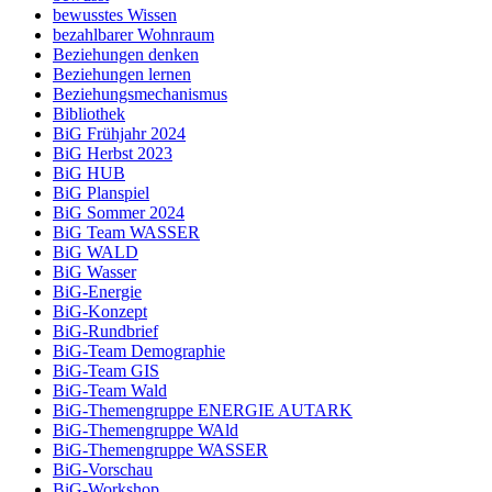
bewusstes Wissen
bezahlbarer Wohnraum
Beziehungen denken
Beziehungen lernen
Beziehungsmechanismus
Bibliothek
BiG Frühjahr 2024
BiG Herbst 2023
BiG HUB
BiG Planspiel
BiG Sommer 2024
BiG Team WASSER
BiG WALD
BiG Wasser
BiG-Energie
BiG-Konzept
BiG-Rundbrief
BiG-Team Demographie
BiG-Team GIS
BiG-Team Wald
BiG-Themengruppe ENERGIE AUTARK
BiG-Themengruppe WAld
BiG-Themengruppe WASSER
BiG-Vorschau
BiG-Workshop