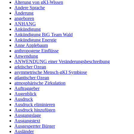
Alterung von gKI-Wissen
Andere Sprache
Änderung
angeboren
ANHANG
Ankündigung
Ankündigung BiG Team Wald
Ankündigung Energie
Anne Applebaum
anthropogene Einflüsse
Anwendung
ANWENDUNG einer Veränderungsbeschreibung
arktischer Ozean
asymmetrische Mensch-gKI Symbiose
atlantischer Ozean
atmosphärische Zirkulation
Auftraggeber
Augenblick
Ausdruck
Ausdruck eliminieren
Ausdruck hinzufügen
Ausgangslage
Ausgangstext
Ausgesperrter Bürger
Ausländer