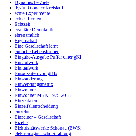
Dynamische Ziele
dysfunktionaler Kreislauf
echte Experimente
echtes Lernen
Echtzeit
egalitäre Demokratie
ehrenamtlich
Eigenschaft
Eine Gesellschaft lernt
einfache Lebensformen
Eingabe-Ausgabe Puffer einer gKI
Einlaufwerk
Einluafwerk
Einsatzarten von gKIs
Einwanderung
Einwendungsmatrix
Einwohner
Einwohner MKK 1975-2018
Einzeldaten
Einzelfallentscheidung
einzelner
Einzelner – Gesellschaft
Eizelle
Elektrizitätswerke Schönau (EWS)
elektromagnetische Strahlung