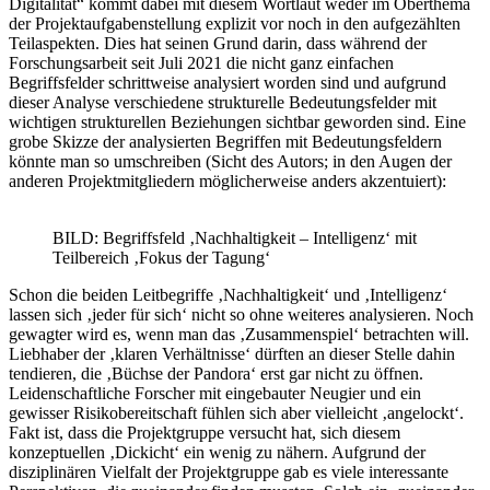
Digitalität“ kommt dabei mit diesem Wortlaut weder im Oberthema
der Projektaufgabenstellung explizit vor noch in den aufgezählten
Teilaspekten. Dies hat seinen Grund darin, dass während der
Forschungsarbeit seit Juli 2021 die nicht ganz einfachen
Begriffsfelder schrittweise analysiert worden sind und aufgrund
dieser Analyse verschiedene strukturelle Bedeutungsfelder mit
wichtigen strukturellen Beziehungen sichtbar geworden sind. Eine
grobe Skizze der analysierten Begriffen mit Bedeutungsfeldern
könnte man so umschreiben (Sicht des Autors; in den Augen der
anderen Projektmitgliedern möglicherweise anders akzentuiert):
BILD: Begriffsfeld ‚Nachhaltigkeit – Intelligenz‘ mit
Teilbereich ‚Fokus der Tagung‘
Schon die beiden Leitbegriffe ‚Nachhaltigkeit‘ und ‚Intelligenz‘
lassen sich ‚jeder für sich‘ nicht so ohne weiteres analysieren. Noch
gewagter wird es, wenn man das ‚Zusammenspiel‘ betrachten will.
Liebhaber der ‚klaren Verhältnisse‘ dürften an dieser Stelle dahin
tendieren, die ‚Büchse der Pandora‘ erst gar nicht zu öffnen.
Leidenschaftliche Forscher mit eingebauter Neugier und ein
gewisser Risikobereitschaft fühlen sich aber vielleicht ‚angelockt‘.
Fakt ist, dass die Projektgruppe versucht hat, sich diesem
konzeptuellen ‚Dickicht‘ ein wenig zu nähern. Aufgrund der
disziplinären Vielfalt der Projektgruppe gab es viele interessante