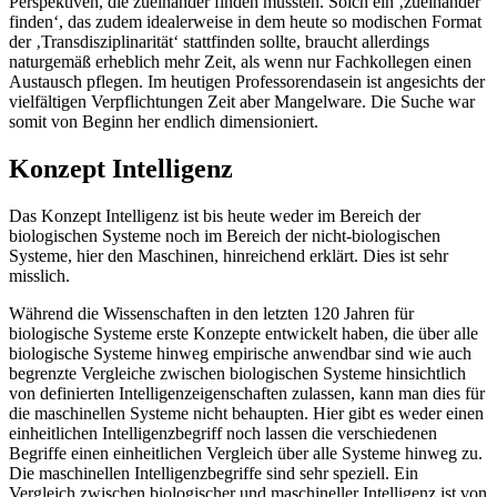
Perspektiven, die zueinander finden mussten. Solch ein ‚zueinander
finden‘, das zudem idealerweise in dem heute so modischen Format
der ‚Transdisziplinarität‘ stattfinden sollte, braucht allerdings
naturgemäß erheblich mehr Zeit, als wenn nur Fachkollegen einen
Austausch pflegen. Im heutigen Professorendasein ist angesichts der
vielfältigen Verpflichtungen Zeit aber Mangelware. Die Suche war
somit von Beginn her endlich dimensioniert.
Konzept Intelligenz
Das Konzept Intelligenz ist bis heute weder im Bereich der
biologischen Systeme noch im Bereich der nicht-biologischen
Systeme, hier den Maschinen, hinreichend erklärt. Dies ist sehr
misslich.
Während die Wissenschaften in den letzten 120 Jahren für
biologische Systeme erste Konzepte entwickelt haben, die über alle
biologische Systeme hinweg empirische anwendbar sind wie auch
begrenzte Vergleiche zwischen biologischen Systeme hinsichtlich
von definierten Intelligenzeigenschaften zulassen, kann man dies für
die maschinellen Systeme nicht behaupten. Hier gibt es weder einen
einheitlichen Intelligenzbegriff noch lassen die verschiedenen
Begriffe einen einheitlichen Vergleich über alle Systeme hinweg zu.
Die maschinellen Intelligenzbegriffe sind sehr speziell. Ein
Vergleich zwischen biologischer und maschineller Intelligenz ist von