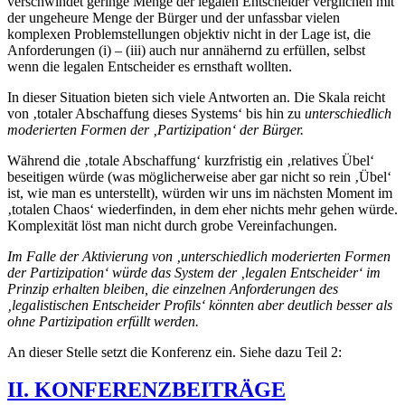
verschwindet geringe Menge der legalen Entscheider verglichen mit
der ungeheure Menge der Bürger und der unfassbar vielen
komplexen Problemstellungen objektiv nicht in der Lage ist, die
Anforderungen (i) – (iii) auch nur annähernd zu erfüllen, selbst
wenn die legalen Entscheider es ernsthaft wollten.
In dieser Situation bieten sich viele Antworten an. Die Skala reicht
von ‚totaler Abschaffung dieses Systems‘ bis hin zu
unterschiedlich
moderierten Formen der ‚Partizipation‘ der Bürger.
Während die ‚totale Abschaffung‘ kurzfristig ein ‚relatives Übel‘
beseitigen würde (was möglicherweise aber gar nicht so rein ‚Übel‘
ist, wie man es unterstellt), würden wir uns im nächsten Moment im
‚totalen Chaos‘ wiederfinden, in dem eher nichts mehr gehen würde.
Komplexität löst man nicht durch grobe Vereinfachungen.
Im Falle der Aktivierung von ‚unterschiedlich moderierten Formen
der Partizipation‘ würde das System der ‚legalen Entscheider‘ im
Prinzip erhalten bleiben, die einzelnen Anforderungen des
‚legalistischen Entscheider Profils‘ könnten aber deutlich besser als
ohne Partizipation erfüllt werden.
An dieser Stelle setzt die Konferenz ein. Siehe dazu Teil 2:
II. KONFERENZBEITRÄGE