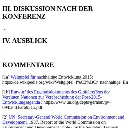
III. DISKUSSION NACH DER
KONFERENZ
…
IV. AUSBLICK
…
KOMMENTARE
[1a]
Weltgipfel für na
chhaltige Entwicklung 2015:
https://de.wikipedia.org/wiki/Weltgipfel_f%C3%BCr_nachhaltige_E
[1b]
Entwurf des Ergebnisdokuments des Gipfeltreffens der
Vereinten Nationen zur Verabschiedung der Post-2015-
Entwicklungsagenda
: https://www.un.org/depts/german/gv-
69/band3/ar69315.pdf
[2]
UN. Secretary-General
;
World Commission on Environment and
Development
, 1987, Report of the World Commission on
Environment and Development : note / by the Secretary-General.,