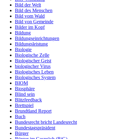
Bild der Welt
Bild des Menschen
Bild vom Wald
Bild von Gemeinde
Bilder im Kopf
Bildung
Bildungseinrichtungen
Bildungsleistung
Biologie
Biologische Zelle
Biologischer Geist
biologischer Virus
Biologisches Leben
Biologisches System
BIOM
Biosphäre
Blind sein
Blitzfeedback
Brettspiel
Brundtland Report
Buch
Bundesrecht bricht Landesrecht
Bundestagspräsident
Bürger
Bürger im Gespräch (BiG)