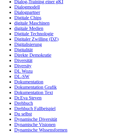
Dialog-Training einer gKI
Dialogmodell
Dialogpartner
Digitale Chips
digitale Maschinen
digitale Medien
Digitale Technologie
Digitaler Zwilling (DZ)
Digitalisierung
Digitalität
Direkte Demokratie
Diversität
Diversity
DL Wozu
DL-SW
Dokumentation
Dokumentation Grafik
Dokumentation Text
Dr.Eva Steven
Drehbuch
Drehbuch Fallbeispiel
Du selbst
Dynamische Diversität
Dynamische Visionen
Dynamische Wissensformen