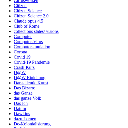
Cirruswolken
Citizen
Citizen Science
Citizen Science 2.0
Claude opus 4.5
Club of Rome
collections states/ visions
Computer
Computer-Virus
Computersimulation
Corona
Covid 19
Covid-19 Pandemie
Crash-Kurs
D@W
D@W Einleitung
Darstellende Kunst
Das Bizarre
das Ganze
das ganze Volk
Das Ich
Datum
Dawkins
dazu Lernen
De-Kolonialisierung