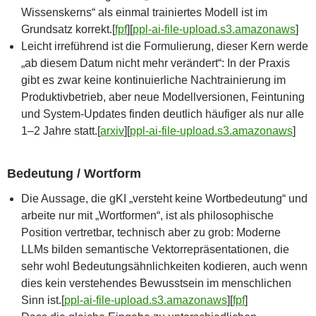
Wissenskerns“ als einmal trainiertes Modell ist im
Grundsatz korrekt.[
fpf
]​[
ppl-ai-file-upload.s3.amazonaws
]​
Leicht irreführend ist die Formulierung, dieser Kern werde
„ab diesem Datum nicht mehr verändert“: In der Praxis
gibt es zwar keine kontinuierliche Nachtrainierung im
Produktivbetrieb, aber neue Modellversionen, Feintuning
und System-Updates finden deutlich häufiger als nur alle
1–2 Jahre statt.[
arxiv
]​[
ppl-ai-file-upload.s3.amazonaws
]​
Bedeutung / Wortform
Die Aussage, die gKI „versteht keine Wortbedeutung“ und
arbeite nur mit „Wortformen“, ist als philosophische
Position vertretbar, technisch aber zu grob: Moderne
LLMs bilden semantische Vektorrepräsentationen, die
sehr wohl Bedeutungsähnlichkeiten kodieren, auch wenn
dies kein verstehendes Bewusstsein im menschlichen
Sinn ist.[
ppl-ai-file-upload.s3.amazonaws
]​[
fpf
]​