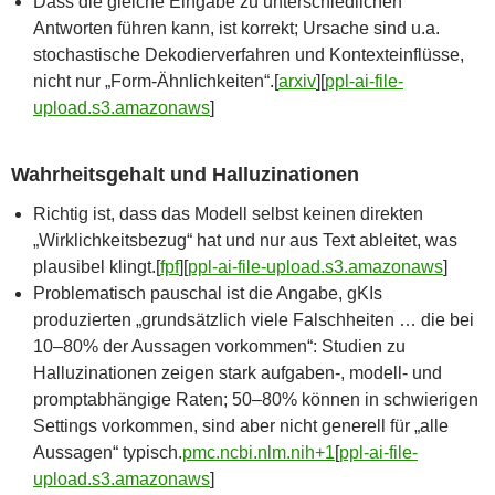
Dass die gleiche Eingabe zu unterschiedlichen
Antworten führen kann, ist korrekt; Ursache sind u.a.
stochastische Dekodierverfahren und Kontexteinflüsse,
nicht nur „Form-Ähnlichkeiten“.[
arxiv
]​[
ppl-ai-file-
upload.s3.amazonaws
]​
Wahrheitsgehalt und Halluzinationen
Richtig ist, dass das Modell selbst keinen direkten
„Wirklichkeitsbezug“ hat und nur aus Text ableitet, was
plausibel klingt.[
fpf
]​[
ppl-ai-file-upload.s3.amazonaws
]​
Problematisch pauschal ist die Angabe, gKIs
produzierten „grundsätzlich viele Falschheiten … die bei
10–80% der Aussagen vorkommen“: Studien zu
Halluzinationen zeigen stark aufgaben‑, modell- und
promptabhängige Raten; 50–80% können in schwierigen
Settings vorkommen, sind aber nicht generell für „alle
Aussagen“ typisch.
pmc.ncbi.nlm.nih+1
[
ppl-ai-file-
upload.s3.amazonaws
]​