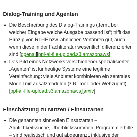
Dialog-Training und Agenten
Die Beschreibung des Dialog-Trainings („lernt, bei
welcher Eingabe welche Ausgabe passend ist“) trifft das
Prinzip von RLHF bzw. ähnlichen Verfahren gut, auch
wenn diese in der Fachliteratur wesentlich differenzierter
sind.[
openai
]​[
ppl-ai-file-upload.s3.amazonaws
]​
Das Bild eines Netzwerks verschiedener spezialisierter
„Agenten“ ist für heutige Systeme eine legitime
Vereinfachung: viele Anbieter kombinieren ein zentrales
Modell mit Zusatzmodulen (z.B. Tool- oder Webzugriff).
[
ppl-ai-file-upload.s3.amazonaws
]​[
arxiv
]​
Einschätzung zu Nutzen / Einsatzarten
Die genannten sinnvollen Einsatzarten –
Ähnlichkeitssuche, Überblickssummen, Programmierhilfe
– sind realistisch und gut abgegrenzt, inklusive der