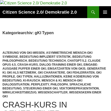
Zum
Inhalt
Suchen
Citizen Science 2.0/ Demokratie 2.0
springen
PRIMÄR
MENÜ
Kategoriearchiv: gKI Typen
ALTERUNG VON GKI-WISSEN
,
ASYMMETRISCHE MENSCH-GKI
SYMBIOSE
,
BEDEUTUNG IMPLIZIERT STATISTIK
,
BEDEUTUNG
PHILOSOPHISCH
,
BEDEUTUNG TECHNISCH
,
CHATGPT-5.2
,
CLAUDE
OPUS 4.5
,
CRASH-KURS
,
DIALOG-TRAINING EINER GKI
,
EINGABE-
AUSGABE PUFFER EINER GKI
,
EINSATZARTEN VON GKIS
,
GENERATIVE
KI
,
GKI ALS NETZWERK
,
GKI CHARAKTERE
,
GKI FEHLERRATEN
,
GKI
PROFILE
,
GKI TYPEN
,
HALLUZINATIONEN
,
KEINE KODIERUNG VON
BEDEUTUNG
,
KI-RAUSCH
,
MENSCH & KI
,
MENSCH-GKI
DIALOGSITUATION
,
PERPLEXITY
,
PHILOSOPH
,
SPRACHLICHE
BEDEUTUNG
,
STEUERUNG EINER GKI
,
VEKTORREPRÄSENTATION
,
WIRKLICHKEITSBEZUG
,
WISSENSCHAFTLER
,
WISSENSKERN EINER
GKI
CRASH-KURS IN