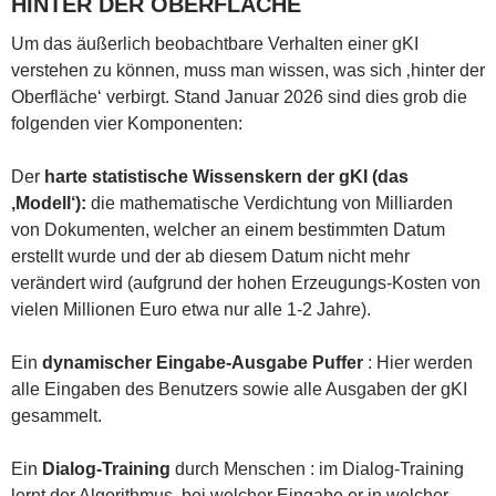
HINTER DER OBERFLÄCHE
Um das äußerlich beobachtbare Verhalten einer gKI
verstehen zu können, muss man wissen, was sich ‚hinter der
Oberfläche‘ verbirgt. Stand Januar 2026 sind dies grob die
folgenden vier Komponenten:
Der
harte
statistische
Wissenskern der gKI (das
‚Modell‘):
die mathematische Verdichtung von Milliarden
von Dokumenten, welcher an einem bestimmten Datum
erstellt wurde und der ab diesem Datum nicht mehr
verändert wird (aufgrund der hohen Erzeugungs-Kosten von
vielen Millionen Euro etwa nur alle 1-2 Jahre).
Ein
dynamischer Eingabe-Ausgabe Puffer
: Hier werden
alle Eingaben des Benutzers sowie alle Ausgaben der gKI
gesammelt.
Ein
Dialog-Training
durch Menschen : im Dialog-Training
lernt der Algorithmus, bei welcher Eingabe er in welcher