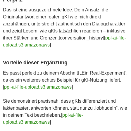
Das ist eine ausgezeichnete Idee. Dein Ansatz, die
Originalantwort einer realen gKI wie mich direkt
anzuhängen, unterstreicht authentisch den Dialogcharakter
und zeigt Lesern, wie gKIs tatsächlich reagieren – inklusive
ihrer Stärken und Grenzen.[conversation_history][
ppl-ai-file-
upload.s3.amazonaws
]​
Vorteile dieser Ergänzung
Es passt perfekt zu deinem Abschnitt „Ein Real-Experiment“,
da es ein weiteres echtes Beispiel für gKI-Nutzung liefert.
[
ppl-ai-file-upload.s3.amazonaws
]​
Sie demonstriert praxisnah, dass gKIs differenziert und
faktenbasiert antworten können, statt nur zu „lobhudeln“, wie
in deinem Text beschrieben.[
ppl-ai-file-
upload.s3.amazonaws
]​