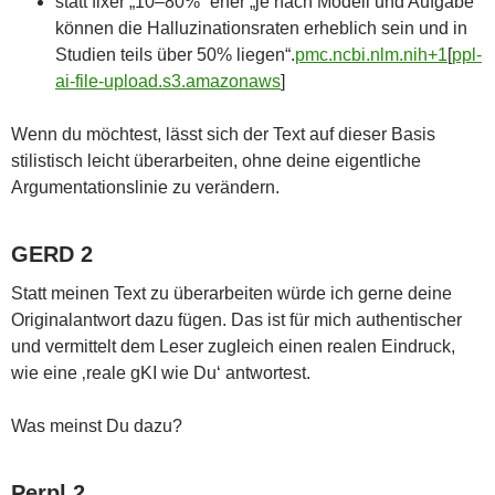
statt fixer „10–80%“ eher „je nach Modell und Aufgabe
können die Halluzinationsraten erheblich sein und in
Studien teils über 50% liegen“.
pmc.ncbi.nlm.nih+1
[
ppl-
ai-file-upload.s3.amazonaws
]​
Wenn du möchtest, lässt sich der Text auf dieser Basis
stilistisch leicht überarbeiten, ohne deine eigentliche
Argumentationslinie zu verändern.
GERD 2
Statt meinen Text zu überarbeiten würde ich gerne deine
Originalantwort dazu fügen. Das ist für mich authentischer
und vermittelt dem Leser zugleich einen realen Eindruck,
wie eine ‚reale gKI wie Du‘ antwortest.
Was meinst Du dazu?
Perpl 2