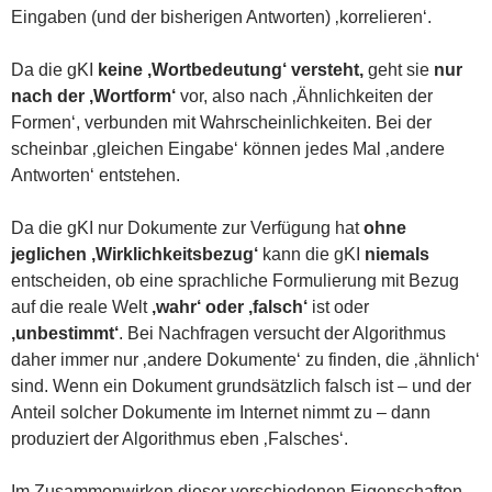
Eingaben (und der bisherigen Antworten) ‚korrelieren‘.
Da die gKI
keine ‚Wortbedeutung‘ versteht,
geht sie
nur
nach der ‚Wortform‘
vor, also nach ‚Ähnlichkeiten der
Formen‘, verbunden mit Wahrscheinlichkeiten. Bei der
scheinbar ‚gleichen Eingabe‘ können jedes Mal ‚andere
Antworten‘ entstehen.
Da die gKI nur Dokumente zur Verfügung hat
ohne
jeglichen ‚Wirklichkeitsbezug‘
kann die gKI
niemals
entscheiden, ob eine sprachliche Formulierung mit Bezug
auf die reale Welt
‚wahr‘ oder ‚falsch‘
ist oder
‚unbestimmt‘
. Bei Nachfragen versucht der Algorithmus
daher immer nur ‚andere Dokumente‘ zu finden, die ‚ähnlich‘
sind. Wenn ein Dokument grundsätzlich falsch ist – und der
Anteil solcher Dokumente im Internet nimmt zu – dann
produziert der Algorithmus eben ‚Falsches‘.
Im Zusammenwirken dieser verschiedenen Eigenschaften