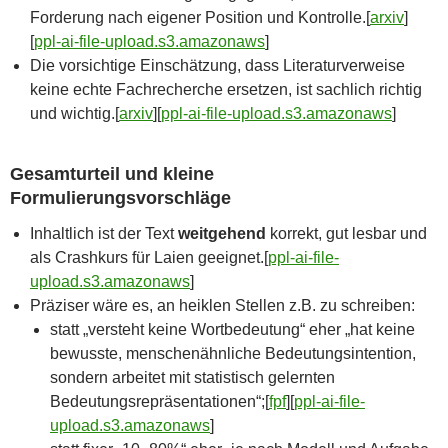
Forderung nach eigener Position und Kontrolle.[
arxiv
]​
[
ppl-ai-file-upload.s3.amazonaws
]​
Die vorsichtige Einschätzung, dass Literaturverweise
keine echte Fachrecherche ersetzen, ist sachlich richtig
und wichtig.[
arxiv
]​[
ppl-ai-file-upload.s3.amazonaws
]​
Gesamturteil und kleine
Formulierungsvorschläge
Inhaltlich ist der Text
weitgehend
korrekt, gut lesbar und
als Crashkurs für Laien geeignet.[
ppl-ai-file-
upload.s3.amazonaws
]​
Präziser wäre es, an heiklen Stellen z.B. zu schreiben:
statt „versteht keine Wortbedeutung“ eher „hat keine
bewusste, menschenähnliche Bedeutungsintention,
sondern arbeitet mit statistisch gelernten
Bedeutungsrepräsentationen“;[
fpf
]​[
ppl-ai-file-
upload.s3.amazonaws
]​