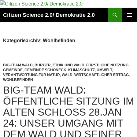
Zum
Inhalt
Suchen
Citizen Science 2.0/ Demokratie 2.0
springen
PRIMÄR
MENÜ
Kategoriearchiv: Wohlbefinden
BIG-TEAM WALD
,
BÜRGER
,
ETHIK UND WALD
,
FORSTLICHE NUTZUNG
,
GEMEINDE
,
GEMEINDE SCHÖNECK
,
KLIMASCHUTZ
,
UMWELT
,
VERANTWORTUNG FÜR NATUR
,
WALD
,
WIRTSCHAFTLICHER ERTRAG
,
WOHLBEFINDEN
BIG-TEAM WALD:
ÖFFENTLICHE SITZUNG IM
ALTEN SCHLOSS 28.JAN
24: UNSER UMGANG MIT
DEM WALD UND SEINER